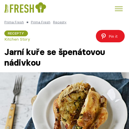
Prima Fresh
■
Prima Fresh
Recepty
Kuře
Polévky k večeři
Rychlé večeře
Trendy:
RECEPTY
Pin it
Kitchen Story
Česká kuchyně
Čokoláda
Jarní kuře se špenátovou
nádivkou
Témata
Recepty
Články
TV Program