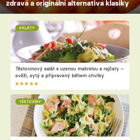
zdravá a originální alternativa klasiky
SALÁTY
Těstovinový salát s uzenou makrelou a rajčaty –
svěží, sytý a připravený během chvilky
TĚSTOVINY