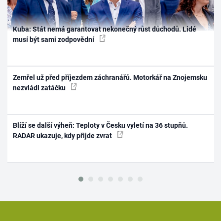
Kuba: Stát nemá garantovat nekonečný růst důchodů. Lidé
musí být sami zodpovědní
Zemřel už před příjezdem záchranářů. Motorkář na Znojemsku
nezvládl zatáčku
Blíží se další výheň: Teploty v Česku vyletí na 36 stupňů.
RADAR ukazuje, kdy přijde zvrat