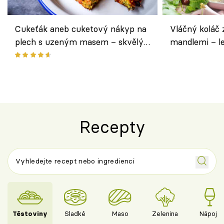
Cukeťák aneb cuketový nákyp na
Vláčný koláč 
plech s uzeným masem – skvělý
mandlemi – l
způsob, jak zpracovat přerostlé
i na oslavu
cukety
Recepty
Těstoviny
Sladké
Maso
Zelenina
Nápoje