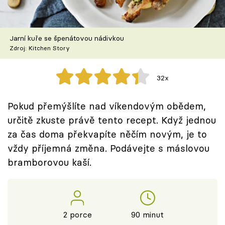
Škola vaření
Recepty z TV
Jarní kuře se špenátovou nádivkou
Zdroj: Kitchen Story
Speciál: Cuketa
32x
Těhotnej kuchař
Pokud přemýšlíte nad víkendovým obědem,
Sledujte prima+
určitě zkuste právě tento recept. Když jednou
za čas doma překvapíte něčím novým, je to
Přihlášení
vždy příjemná změna. Podávejte s máslovou
bramborovou kaší.
Sledujte nás
2 porce
90 minut