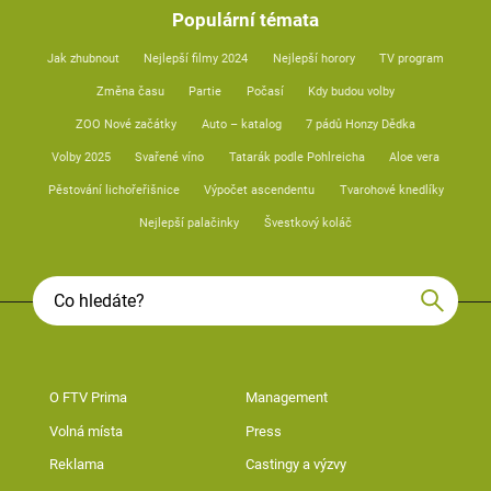
Populární témata
Jak zhubnout
Nejlepší filmy 2024
Nejlepší horory
TV program
Změna času
Partie
Počasí
Kdy budou volby
ZOO Nové začátky
Auto – katalog
7 pádů Honzy Dědka
Volby 2025
Svařené víno
Tatarák podle Pohlreicha
Aloe vera
Pěstování lichořeřišnice
Výpočet ascendentu
Tvarohové knedlíky
Nejlepší palačinky
Švestkový koláč
O FTV Prima
Management
Volná místa
Press
Reklama
Castingy a výzvy