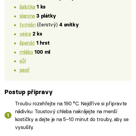
šalotka
1 ks
slanina
3 plátky
tymián
(čerstvý)
4 snítky
vejce
2 ks
špenát
1 hrst
mléko
100 ml
sůl
pepř
Postup přípravy
Troubu rozehřejte na 190 °C. Nejdříve si připravte
nádivku. Toustový chleba nakrájejte na menší
kostičky a dejte je na 5–10 minut do trouby, aby se
vysušily.