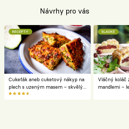
Návrhy pro vás
RECEPTY
SLADKÉ
Cukeťák aneb cuketový nákyp na
Vláčný koláč 
plech s uzeným masem – skvělý
mandlemi – l
způsob, jak zpracovat přerostlé
i na oslavu
cukety