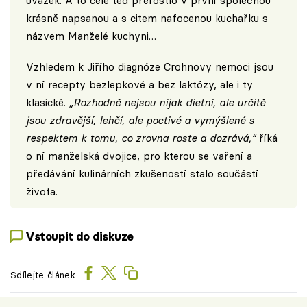
úvazek. A to celé teď přerostlo v první společnou
krásně napsanou a s citem nafocenou kuchařku s
názvem Manželé kuchyni…
Vzhledem k Jiřího diagnóze Crohnovy nemoci jsou
v ní recepty bezlepkové a bez laktózy, ale i ty
klasické.
„Rozhodně nejsou nijak dietní, ale určitě
jsou zdravější, lehčí, ale poctivé a vymýšlené s
respektem k tomu, co zrovna roste a dozrává,“
říká
o ní manželská dvojice, pro kterou se vaření a
předávání kulinárních zkušeností stalo součástí
života.
Vstoupit do diskuze
Sdílejte článek