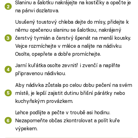
Slaninu a šalotku nakrájejte na kostičky a opečte je
na pánvi dozlatova.
Usušený toustový chleba dejte do mísy, přidejte k
němu opečenou slaninu se šalotkou, nakrájený
čerstvý tymián a čerstvý špenát na menší kousky.
Vejce rozmíchejte v mléce a nalijte na nádivku.
Osolte, opepřete a dobře promíchejte.
Jarní kuřátka osolte zevnitř i zvenčí a naplňte
připravenou nádivkou.
Aby nádivka zůstala po celou dobu pečení na svém
místě, je lepší zajistit dutinu břišní párátky nebo
kuchyňským provázkem.
Lehce podlijte a pečte v troubě asi hodinu.
Nezapomeňte občas zkontrolovat a polít kuře
výpekem.