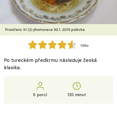
Škola vaření
Recepty z TV
Prostřeno XI (2) jihomorava 30.1. 2015 polévka
Speciál: Cuketa
Těhotnej kuchař
106x
Sledujte prima+
Po tureckém předkrmu následuje česká
klasika.
Přihlášení
Sledujte nás
5 porcí
120 minut