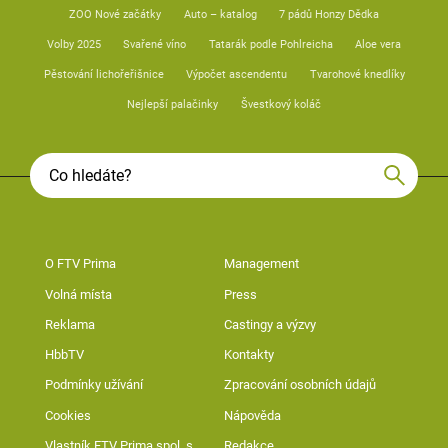
ZOO Nové začátky
Auto – katalog
7 pádů Honzy Dědka
Volby 2025
Svařené víno
Tatarák podle Pohlreicha
Aloe vera
Pěstování lichořeřišnice
Výpočet ascendentu
Tvarohové knedlíky
Nejlepší palačinky
Švestkový koláč
O FTV Prima
Management
Volná místa
Press
Reklama
Castingy a výzvy
HbbTV
Kontakty
Podmínky užívání
Zpracování osobních údajů
Cookies
Nápověda
Vlastník FTV Prima spol. s
Redakce