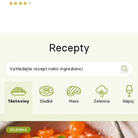
ovocem podle Bread Society
horku vsadit 
Recepty
Těstoviny
Sladké
Maso
Zelenina
Nápoje
ZELENINA