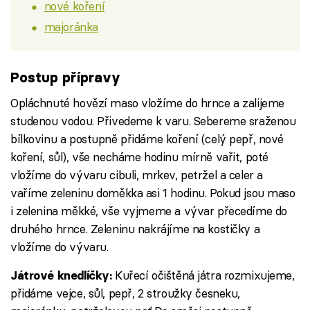
nové koření
majoránka
Postup přípravy
Opláchnuté hovězí maso vložíme do hrnce a zalijeme
studenou vodou. Přivedeme k varu. Sebereme sraženou
bílkovinu a postupně přidáme koření (celý pepř, nové
koření, sůl), vše necháme hodinu mírně vařit, poté
vložíme do vývaru cibuli, mrkev, petržel a celer a
vaříme zeleninu doměkka asi 1 hodinu. Pokud jsou maso
i zelenina měkké, vše vyjmeme a vývar přecedíme do
druhého hrnce. Zeleninu nakrájíme na kostičky a
vložíme do vývaru.
Kuřecí očištěná játra rozmixujeme,
Játrové knedlíčky:
přidáme vejce, sůl, pepř, 2 stroužky česneku,