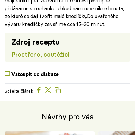
majoránku, petrželovou nať.Do směsi postupně
přidáváme strouhanku, dokud nám nevznikne hmota,
ze které se dají tvořit malé knedlíčky.Do uvařeného
vývaru knedlíčky zavaříme cca 15–20 minut.
Zdroj receptu
Prostřeno, soutěžící
Vstoupit do diskuze
Sdílejte článek
Návrhy pro vás