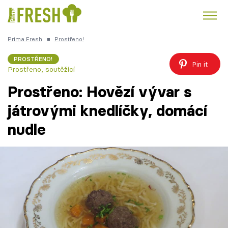
Prima Fresh
■
Prostřeno!
Kuře
Polévky k večeři
Rychlé večeře
Trendy:
PROSTŘENO!
Pin it
Prostřeno, soutěžící
Česká kuchyně
Čokoláda
Prostřeno: Hovězí vývar s
játrovými knedlíčky, domácí
nudle
Témata
Recepty
Články
TV Program