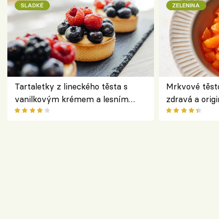
SLADKÉ
ZELENINA
Tartaletky z lineckého těsta s
Mrkvové těst
vanilkovým krémem a lesním
zdravá a origi
ovocem podle Bread Society
klasiky