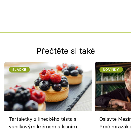
Přečtěte si také
SLADKÉ
NOVINKY
Tartaletky z lineckého těsta s
Oslavte Mezin
vanilkovým krémem a lesním
Proč mrazák n