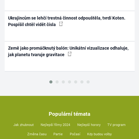
Ukrajincům se lehčí trestná činnost odpouštěla, tvrdí Koten.
Pospíšil chtěl vidět čísla
Země jako promáčknutý balón: Unikátní vizualizace odhaluje,
jak planetu tvaruje gravitace
Populární témata
Jak zhubnout
Nejlepší filmy 2024
Nejlepší horory
TV program
Změna času
Partie
Počasí
Kdy budou volby