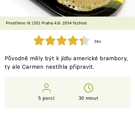
Škola vaření
Recepty z TV
Prostřeno IX (20) Praha 4.6. 2014 hl.chod
Speciál: Cuketa
34x
Těhotnej kuchař
Původně měly být k jídlu americké brambory,
Sledujte prima+
ty ale Carmen nestihla připravit.
Přihlášení
5 porcí
30 minut
Sledujte nás