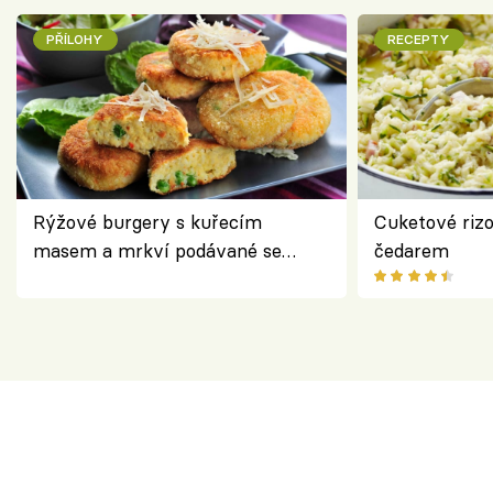
PŘÍLOHY
RECEPTY
Rýžové burgery s kuřecím
Cuketové rizo
masem a mrkví podávané se
čedarem
salátem – lehká a chutná večeře