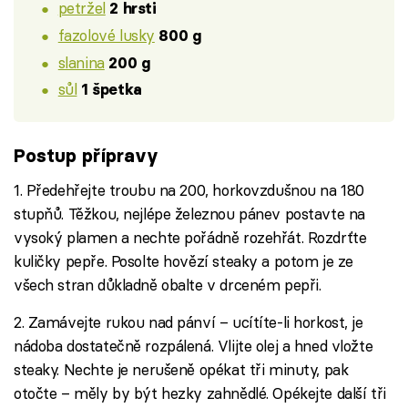
petržel
2 hrsti
fazolové lusky
800 g
slanina
200 g
sůl
1 špetka
Postup přípravy
1. Předehřejte troubu na 200, horkovzdušnou na 180
stupňů. Těžkou, nejlépe železnou pánev postavte na
vysoký plamen a nechte pořádně rozehřát. Rozdrťte
kuličky pepře. Posolte hovězí steaky a potom je ze
všech stran důkladně obalte v drceném pepři.
2. Zamávejte rukou nad pánví – ucítíte-li horkost, je
nádoba dostatečně rozpálená. Vlijte olej a hned vložte
steaky. Nechte je nerušeně opékat tři minuty, pak
otočte – měly by být hezky zahnědlé. Opékejte další tři