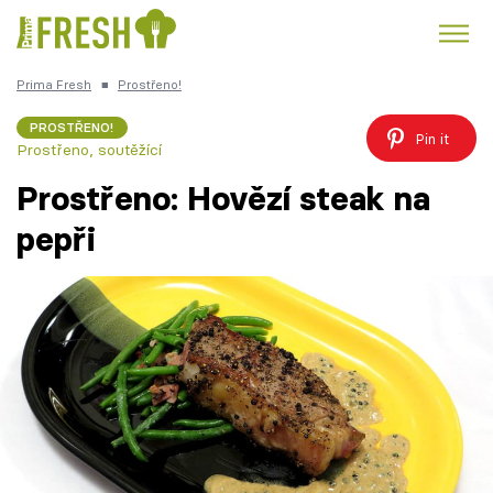
Prima Fresh
■
Prostřeno!
Kuře
Polévky k večeři
Rychlé večeře
Trendy:
PROSTŘENO!
Pin it
Prostřeno, soutěžící
Česká kuchyně
Čokoláda
Prostřeno: Hovězí steak na
pepři
Témata
Recepty
Články
TV Program