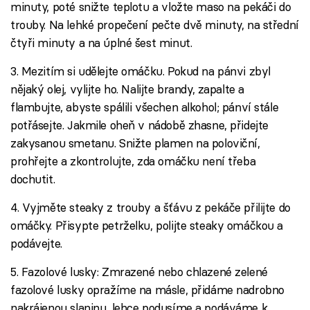
minuty, poté snižte teplotu a vložte maso na pekáči do
trouby. Na lehké propečení pečte dvě minuty, na střední
čtyři minuty a na úplné šest minut.
3. Mezitím si udělejte omáčku. Pokud na pánvi zbyl
nějaký olej, vylijte ho. Nalijte brandy, zapalte a
flambujte, abyste spálili všechen alkohol; pánví stále
potřásejte. Jakmile oheň v nádobě zhasne, přidejte
zakysanou smetanu. Snižte plamen na poloviční,
prohřejte a zkontrolujte, zda omáčku není třeba
dochutit.
4. Vyjměte steaky z trouby a šťávu z pekáče přilijte do
omáčky. Přisypte petrželku, polijte steaky omáčkou a
podávejte.
5. Fazolové lusky: Zmrazené nebo chlazené zelené
fazolové lusky opražíme na másle, přidáme nadrobno
nakrájenou slaninu, lehce podusíme a podáváme k