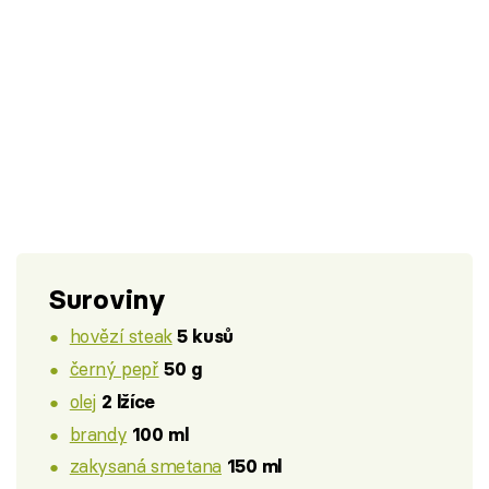
Suroviny
hovězí steak
5 kusů
černý pepř
50 g
olej
2 lžíce
brandy
100 ml
zakysaná smetana
150 ml