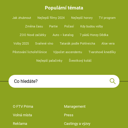
Populární témata
Jak zhubnout
Nejlepší filmy 2024
Nejlepší horory
TV program
Změna času
Partie
Počasí
Kdy budou volby
ZOO Nové začátky
Auto – katalog
7 pádů Honzy Dědka
Volby 2025
Svařené víno
Tatarák podle Pohlreicha
Aloe vera
Pěstování lichořeřišnice
Výpočet ascendentu
Tvarohové knedlíky
Nejlepší palačinky
Švestkový koláč
O FTV Prima
Management
Volná místa
Press
Reklama
Castingy a výzvy