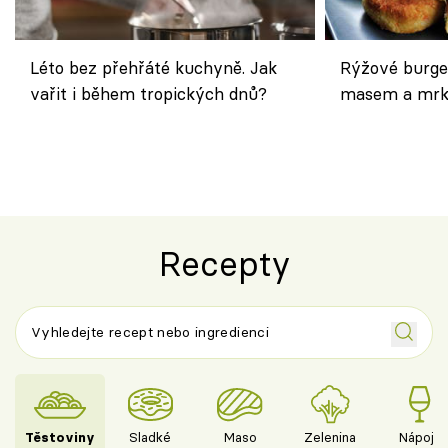
Léto bez přehřáté kuchyně. Jak
Rýžové burge
vařit i během tropických dnů?
masem a mrk
salátem – leh
Recepty
Těstoviny
Sladké
Maso
Zelenina
Nápoje