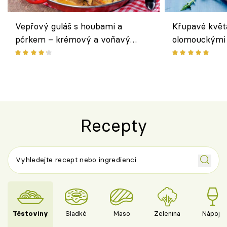
Vepřový guláš s houbami a
Křupavé květ
pórkem – krémový a voňavý
olomouckými 
pokrm z jednoho hrnce
bezlepkový o
českým sýre
Recepty
Těstoviny
Sladké
Maso
Zelenina
Nápoje