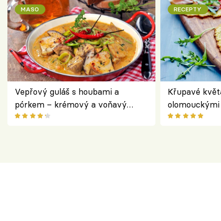
MASO
RECEPTY
Vepřový guláš s houbami a
Křupavé květ
pórkem – krémový a voňavý
olomouckými 
pokrm z jednoho hrnce
bezlepkový o
českým sýre