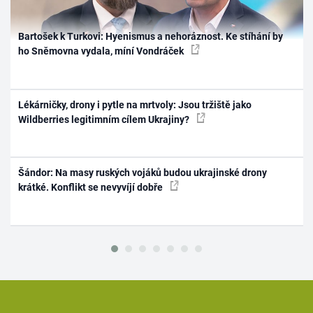
Bartošek k Turkovi: Hyenismus a nehoráznost. Ke stíhání by
ho Sněmovna vydala, míní Vondráček
Lékárničky, drony i pytle na mrtvoly: Jsou tržiště jako
Wildberries legitimním cílem Ukrajiny?
Šándor: Na masy ruských vojáků budou ukrajinské drony
krátké. Konflikt se nevyvíjí dobře