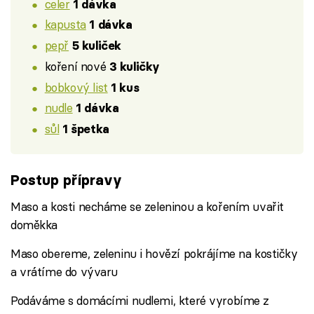
celer
1 dávka
kapusta
1 dávka
pepř
5 kuliček
koření nové
3 kuličky
bobkový list
1 kus
nudle
1 dávka
sůl
1 špetka
Postup přípravy
Maso a kosti necháme se zeleninou a kořením uvařit
doměkka
Maso obereme, zeleninu i hovězí pokrájíme na kostičky
a vrátíme do vývaru
Podáváme s domácími nudlemi, které vyrobíme z