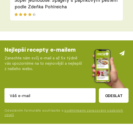
Super jednoduše: Špagety s paprikovým pestem
podle Zdeňka Pohlreicha
Nejlepší recepty e-mailem
Zanechte nám svůj e-mail a až 5x týdně
vás upozorníme na to nejnovější a nejlepší
z našeho webu.
ODESLAT
Odesláním formuláře souhlasíte s
podmínkami zpracování osobních
údajů