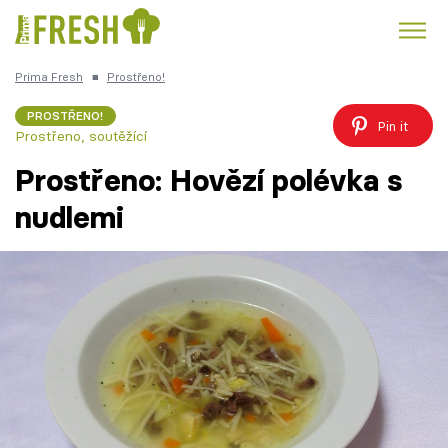
Prima Fresh
■
Prostřeno!
Kuře
Polévky k večeři
Rychlé večeře
Trendy:
PROSTŘENO!
Pin it
Prostřeno, soutěžící
Česká kuchyně
Čokoláda
Prostřeno: Hovězí polévka s
nudlemi
Témata
Recepty
Články
TV Program