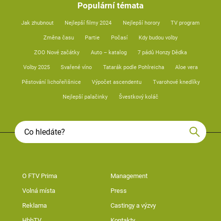
Populární témata
Jak zhubnout
Nejlepší filmy 2024
Nejlepší horory
TV program
Změna času
Partie
Počasí
Kdy budou volby
ZOO Nové začátky
Auto – katalog
7 pádů Honzy Dědka
Volby 2025
Svařené víno
Tatarák podle Pohlreicha
Aloe vera
Pěstování lichořeřišnice
Výpočet ascendentu
Tvarohové knedlíky
Nejlepší palačinky
Švestkový koláč
O FTV Prima
Management
Volná místa
Press
Reklama
Castingy a výzvy
HbbTV
Kontakty