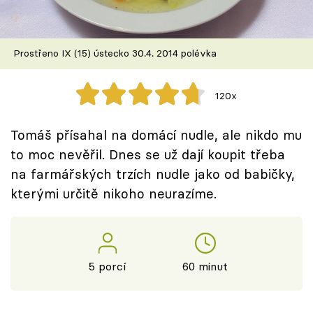
Škola vaření
Recepty z TV
Prostřeno IX (15) ústecko 30.4. 2014 polévka
Speciál: Cuketa
120x
Těhotnej kuchař
Tomáš přísahal na domácí nudle, ale nikdo mu
Sledujte prima+
to moc nevěřil. Dnes se už dají koupit třeba
na farmářských trzích nudle jako od babičky,
kterými určitě nikoho neurazíme.
Přihlášení
Sledujte nás
5 porcí
60 minut