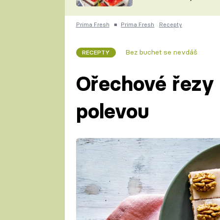
nepotřebujete troubu
ZDENĚK
ČESKO NA TALÍŘI
POHLREICH
Prima Fresh
■
Prima Fresh
Recepty
KAROLÍNA,
JAROSLAV SAPÍK
DOMÁCÍ
Bez buchet se nevdáš
RECEPTY
KUCHAŘKA
KAROLÍNA
KAMBERSKÁ
Ořechové řezy
polevou