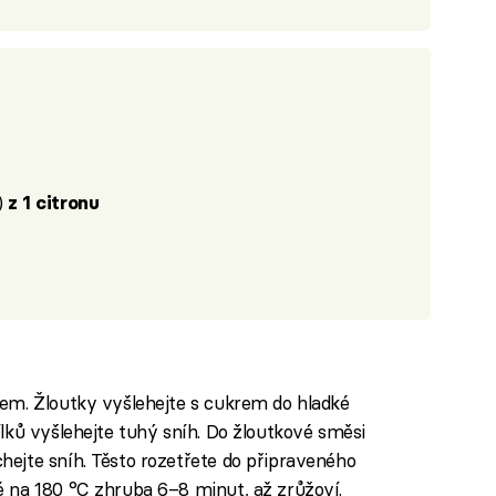
)
z 1 citronu
rem. Žloutky vyšlehejte s cukrem do hladké
ílků vyšlehejte tuhý sníh. Do žloutkové směsi
hejte sníh. Těsto rozetřete do připraveného
é na 180 °C zhruba 6–8 minut, až zrůžoví.