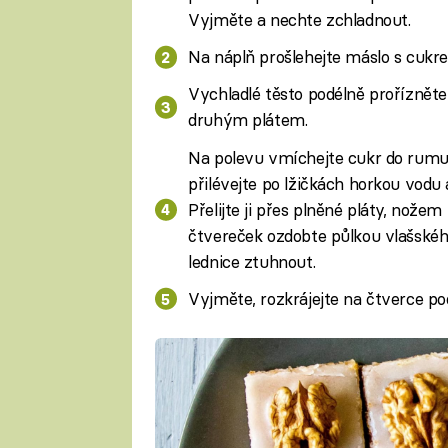
Vyjměte a nechte zchladnout.
Na náplň prošlehejte máslo s cukre
Vychladlé těsto podélně prořízněte
druhým plátem.
Na polevu vmíchejte cukr do rumu,
přilévejte po lžičkách horkou vodu 
Přelijte ji přes plněné pláty, nož
čtvereček ozdobte půlkou vlašskéh
lednice ztuhnout.
Vyjměte, rozkrájejte na čtverce p