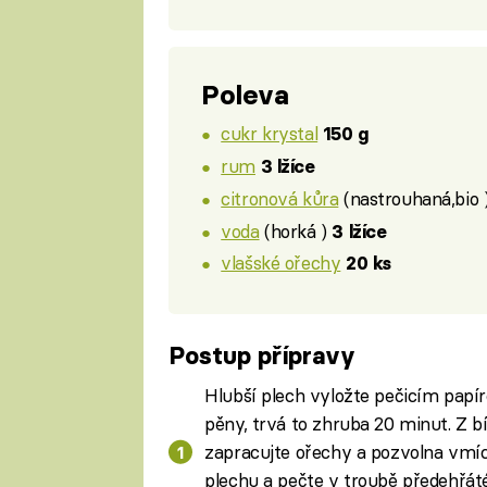
Poleva
cukr krystal
150 g
rum
3 lžíce
citronová kůra
(nastrouhaná,bio 
voda
(horká )
3 lžíce
vlašské ořechy
20 ks
Postup přípravy
Hlubší plech vyložte pečicím papí
pěny, trvá to zhruba 20 minut. Z b
zapracujte ořechy a pozvolna vmíc
plechu a pečte v troubě předehřát