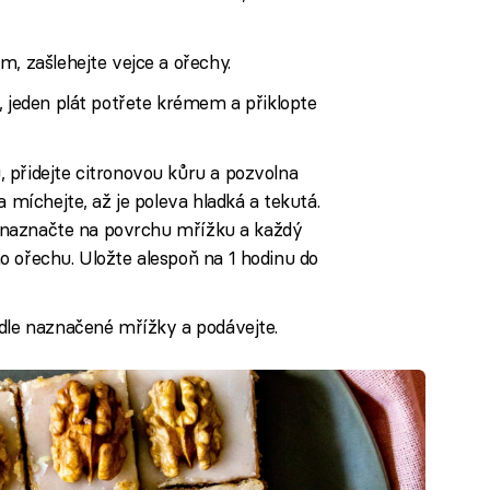
m, zašlehejte vejce a ořechy.
, jeden plát potřete krémem a přiklopte
 přidejte citronovou kůru a pozvolna
a míchejte, až je poleva hladká a tekutá.
em naznačte na povrchu mřížku a každý
o ořechu. Uložte alespoň na 1 hodinu do
odle naznačené mřížky a podávejte.