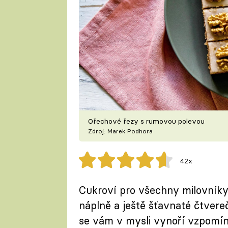
Ořechové řezy s rumovou polevou
Zdroj: Marek Podhora
42x
Cukroví pro všechny milovníky 
náplně a ještě šťavnaté čtvere
se vám v mysli vynoří vzpomínk