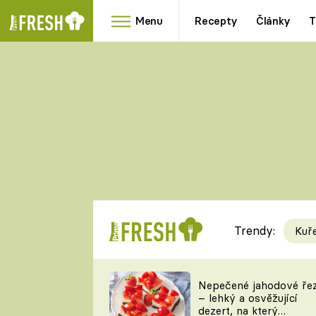
Menu
Recepty
Články
T
Oblíbené
Přílohy
recepty
HRANOLKY
HOUBY
KNEDLÍKY
DÝNĚ
KAŠE
RYCHLOVKY
Trendy:
Kuř
Populární
Videorecept
Nepečené jahodové ře
– lehký a osvěžující
kuchaři
dezert, na který
TEĎ VAŘÍ ŠÉF!