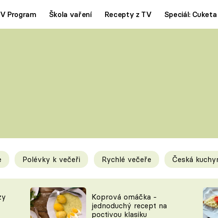
V Program
Škola vaření
Recepty z TV
Speciál: Cuketa
Polévky
Saláty
ČESKÁ KLASIKA
TĚSTOVIN
SILNÉ VÝVARY
SLADKÉ
KRÉMOVÉ
BEZMASÁ J
e
Polévky k večeři
Rychlé večeře
Česká kuchy
y
Tipy a triky
Novink
zy
Koprová omáčka -
jednoduchý recept na
poctivou klasiku
KAM ZA JÍDLEM
BLOG