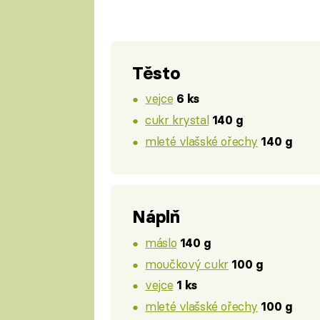
Těsto
vejce
6 ks
cukr krystal
140 g
mleté vlašské ořechy
140 g
Náplň
máslo
140 g
moučkový cukr
100 g
vejce
1 ks
mleté vlašské ořechy
100 g