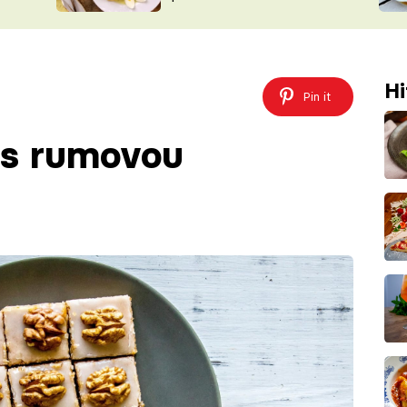
ŠÉFREDAK
VYCHYTÁVKY
SOUTĚŽ FR
NA NÁKUPECH
ČASOPIS
Hi
Pin it
 s rumovou