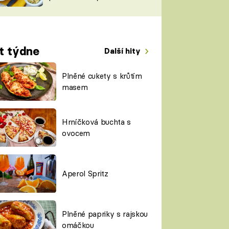
TORKY
ESH
t týdne
Další hity
Plněné cukety s krůtím
masem
Hrníčková buchta s
ovocem
Aperol Spritz
Plněné papriky s rajskou
omáčkou