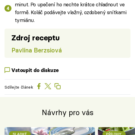
minut. Po upečení ho nechte krátce chladnout ve
formě. Koláč podávejte vlažný, ozdobený snítkami
tymiánu.
Zdroj receptu
Pavlína Berzsiová
Vstoupit do diskuze
Sdílejte článek
Návrhy pro vás
SLADKÉ
PŘÍLOHY