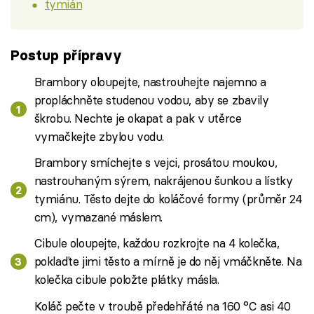
tymián
Postup přípravy
Brambory oloupejte, nastrouhejte najemno a
propláchněte studenou vodou, aby se zbavily
škrobu. Nechte je okapat a pak v utěrce
vymačkejte zbylou vodu.
Brambory smíchejte s vejci, prosátou moukou,
nastrouhaným sýrem, nakrájenou šunkou a lístky
tymiánu. Těsto dejte do koláčové formy (průměr 24
cm), vymazané máslem.
Cibule oloupejte, každou rozkrojte na 4 kolečka,
poklaďte jimi těsto a mírně je do něj vmáčkněte. Na
kolečka cibule položte plátky másla.
Koláč pečte v troubě předehřáté na 160 °C asi 40