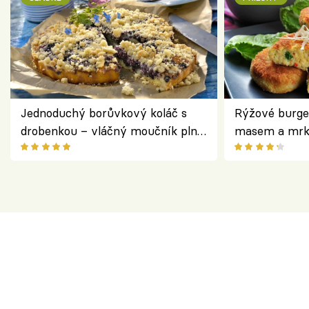
Jednoduchý borůvkový koláč s
Rýžové burge
drobenkou – vláčný moučník plný
masem a mrk
ovoce
salátem – leh