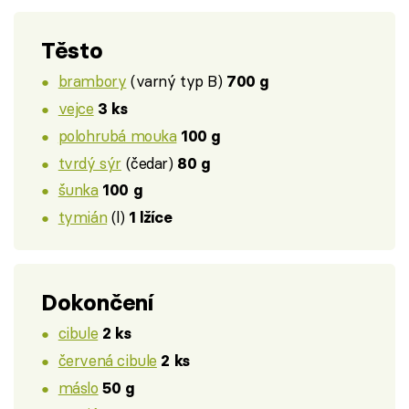
Těsto
brambory
(varný typ B)
700 g
vejce
3 ks
polohrubá mouka
100 g
tvrdý sýr
(čedar)
80 g
šunka
100 g
tymián
(l)
1 lžíce
Dokončení
cibule
2 ks
červená cibule
2 ks
máslo
50 g