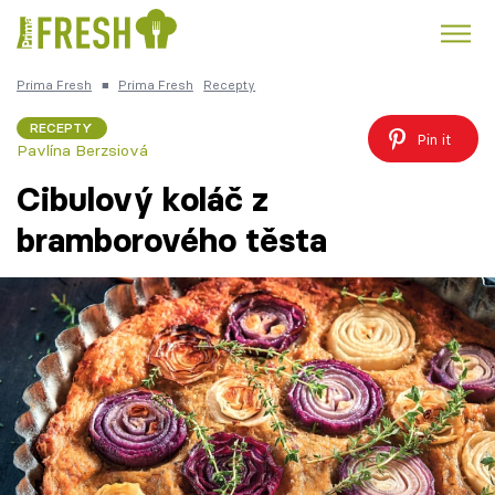
Prima Fresh
■
Prima Fresh
Recepty
Kuře
Polévky k večeři
Rychlé večeře
Trendy:
RECEPTY
Pin it
Pavlína Berzsiová
Česká kuchyně
Čokoláda
Cibulový koláč z
bramborového těsta
Témata
Recepty
Články
TV Program