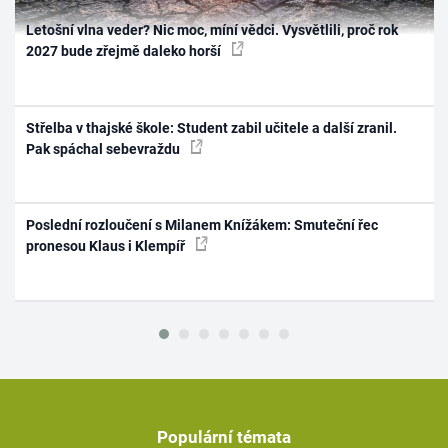
Letošní vlna veder? Nic moc, míní vědci. Vysvětlili, proč rok
2027 bude zřejmě daleko horší
Střelba v thajské škole: Student zabil učitele a další zranil.
Pak spáchal sebevraždu
Poslední rozloučení s Milanem Knížákem: Smuteční řec
pronesou Klaus i Klempíř
Populární témata