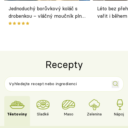
Jednoduchý borůvkový koláč s
Léto bez přeh
drobenkou – vláčný moučník plný
vařit i během
ovoce
Recepty
Těstoviny
Sladké
Maso
Zelenina
Nápoje