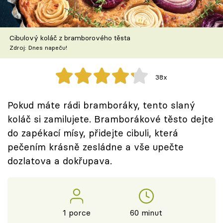
Škola vaření
Recepty z TV
Cibulový koláč z bramborového těsta
Zdroj: Dnes napeču!
Speciál: Cuketa
38x
Těhotnej kuchař
Pokud máte rádi bramboráky, tento slaný
Sledujte prima+
koláč si zamilujete. Bramborákové těsto dejte
do zapékací mísy, přidejte cibuli, která
Přihlášení
pečením krásně zesládne a vše upečte
dozlatova a dokřupava.
Sledujte nás
1 porce
60 minut