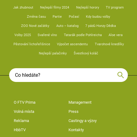
Jak zhubnout
Nejlepší filmy 2024
Nejlepší horory
TV program
Změna času
Partie
Počasí
Kdy budou volby
ZOO Nové začátky
Auto – katalog
7 pádů Honzy Dědka
Volby 2025
Svařené víno
Tatarák podle Pohlreicha
Aloe vera
Pěstování lichořeřišnice
Výpočet ascendentu
Tvarohové knedlíky
Nejlepší palačinky
Švestkový koláč
O FTV Prima
Management
Volná místa
Press
Reklama
Castingy a výzvy
HbbTV
Kontakty