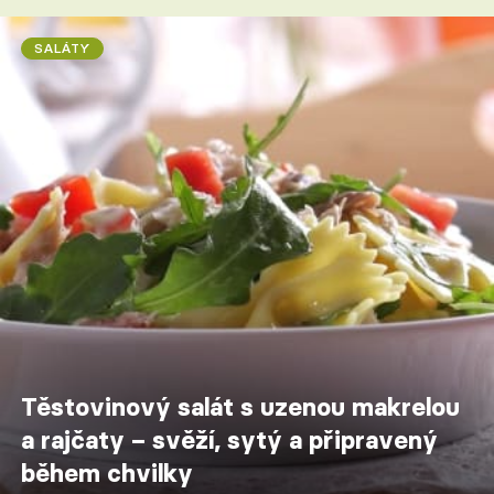
SALÁTY
Těstovinový salát s uzenou makrelou
a rajčaty – svěží, sytý a připravený
během chvilky