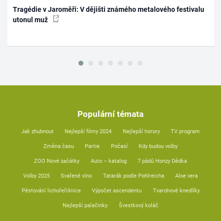
Tragédie v Jaroměři: V dějišti známého metalového festivalu
utonul muž
Populární témata
Jak zhubnout
Nejlepší filmy 2024
Nejlepší horory
TV program
Změna času
Partie
Počasí
Kdy budou volby
ZOO Nové začátky
Auto – katalog
7 pádů Honzy Dědka
Volby 2025
Svařené víno
Tatarák podle Pohlreicha
Aloe vera
Pěstování lichořeřišnice
Výpočet ascendentu
Tvarohové knedlíky
Nejlepší palačinky
Švestkový koláč