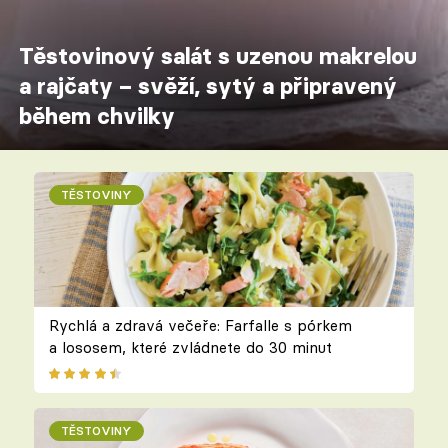
Těstovinový salát s uzenou makrelou
a rajčaty – svěží, sytý a připravený
během chvilky
TĚSTOVINY
Rychlá a zdravá večeře: Farfalle s pórkem
a lososem, které zvládnete do 30 minut
TĚSTOVINY