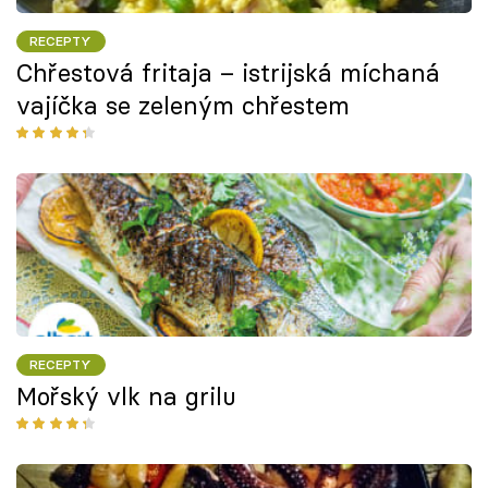
RECEPTY
Chřestová fritaja – istrijská míchaná
vajíčka se zeleným chřestem
RECEPTY
Mořský vlk na grilu