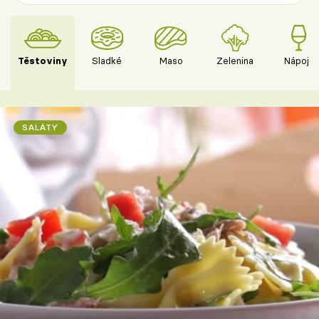
Těstoviny
Sladké
Maso
Zelenina
Nápoje
SALÁTY