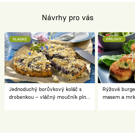
Návrhy pro vás
SLADKÉ
PŘÍLOHY
Jednoduchý borůvkový koláč s
Rýžové burge
drobenkou – vláčný moučník plný
masem a mrk
ovoce
salátem – leh