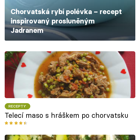
Škola vaření
Chorvatská rybí polévka – recept
inspirovaný prosluněným
Recepty z TV
Jadranem
Speciál: Cuketa
Těhotnej kuchař
Sledujte prima+
Přihlášení
RECEPTY
Sledujte nás
Telecí maso s hráškem po chorvatsku