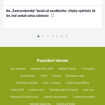
Na „Švarcenberský“ kanál už neodbočíte. Chyba vydržela 30
let, teď ceduli celou odstraní
Populární témata
Jak zhubnout
Nejlepší filmy 2024
Nejlepší horory
TV program
Změna času
Partie
Počasí
Kdy budou volby
ZOO Nové začátky
Auto – katalog
7 pádů Honzy Dědka
Volby 2025
Svařené víno
Tatarák podle Pohlreicha
Aloe vera
Pěstování lichořeřišnice
Výpočet ascendentu
Tvarohové knedlíky
Nejlepší palačinky
Švestkový koláč