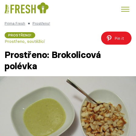
Prima Fresh
■
Prostřeno!
Kuře
Polévky k večeři
Rychlé večeře
Trendy:
PROSTŘENO!
Pin it
Prostřeno, soutěžící
Česká kuchyně
Čokoláda
Prostřeno: Brokolicová
polévka
Témata
Recepty
Články
TV Program