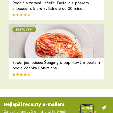
Rychlá a zdravá večeře: Farfalle s pórkem
a lososem, které zvládnete do 30 minut
TĚSTOVINY
Super jednoduše: Špagety s paprikovým pestem
podle Zdeňka Pohlreicha
Nejlepší recepty e-mailem
Zanechte nám svůj e-mail a až 5x týdně