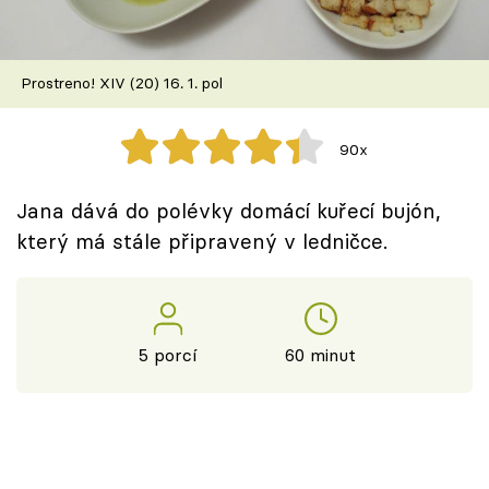
Škola vaření
Recepty z TV
Prostreno! XIV (20) 16. 1. pol
Speciál: Cuketa
90x
Těhotnej kuchař
Jana dává do polévky domácí kuřecí bujón,
Sledujte prima+
který má stále připravený v ledničce.
Přihlášení
5 porcí
60 minut
Sledujte nás