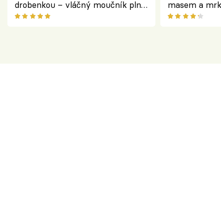
drobenkou – vláčný moučník plný
masem a mrk
ovoce
salátem – leh