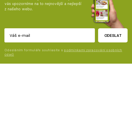
vás upozorníme na to nejnovější a nejlepší
z našeho webu.
ODESLAT
Odesláním formuláře souhlasíte s
podmínkami zpracování osobních
údajů