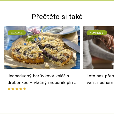
Přečtěte si také
SLADKÉ
NOVINKY
Jednoduchý borůvkový koláč s
Léto bez přeh
drobenkou – vláčný moučník plný
vařit i během
ovoce