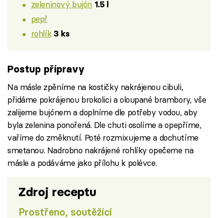
zeleninový bujón
1.5 l
pepř
rohlík
3 ks
Postup přípravy
Na másle zpěníme na kostičky nakrájenou cibuli,
přidáme pokrájenou brokolici a oloupané brambory, vše
zalijeme bujónem a doplníme dle potřeby vodou, aby
byla zelenina ponořená. Dle chuti osolíme a opepříme,
vaříme do změknutí. Poté rozmixujeme a dochutíme
smetanou. Nadrobno nakrájené rohlíky opečeme na
másle a podáváme jako přílohu k polévce.
Zdroj receptu
Prostřeno, soutěžící