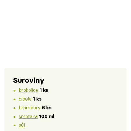
Suroviny
brokolice
1 ks
cibule
1 ks
brambory
6 ks
smetana
100 ml
sůl