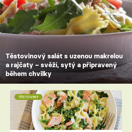
Těstovinový salát s uzenou makrelou
a rajčaty – svěží, sytý a připravený
během chvilky
TĚSTOVINY