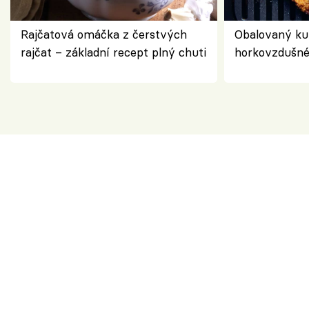
Rajčatová omáčka z čerstvých
Obalovaný kuř
rajčat – základní recept plný chuti
horkovzdušné 
novém pojetí
Olivera