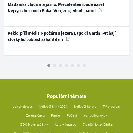
Maďarská vláda má jasno: Prezidentem bude exšéf
Nejvyššího soudu Baka. Věří, že sjednotí národ
Peklo, píší média o požáru u jezera Lago di Garda. Prchají
stovky lidí, oblast zahalil dým
Populární témata
Jak zhubnout
Nejlepší filmy 2024
Nejlepší horory
TV program
Změna času
Partie
Počasí
Kdy budou volby
ZOO Nové začátky
Auto – katalog
7 pádů Honzy Dědka