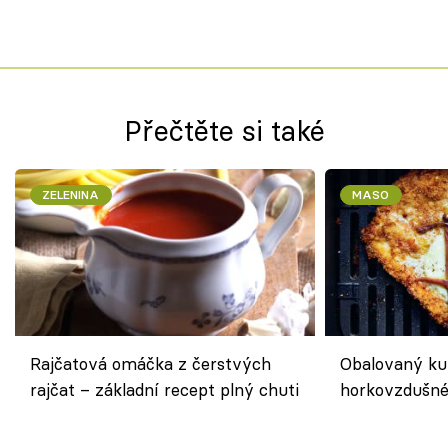
Přečtěte si také
ZELENINA
MASO
Rajčatová omáčka z čerstvých
Obalovaný kuř
rajčat – základní recept plný chuti
horkovzdušné 
novém pojetí
Olivera