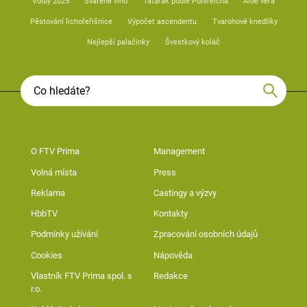
Volby 2025
Svařené víno
Tatarák podle Pohlreicha
Aloe vera
Pěstování lichořeřišnice
Výpočet ascendentu
Tvarohové knedlíky
Nejlepší palačinky
Švestkový koláč
O FTV Prima
Management
Volná místa
Press
Reklama
Castingy a výzvy
HbbTV
Kontakty
Podmínky užívání
Zpracování osobních údajů
Cookies
Nápověda
Vlastník FTV Prima spol. s
Redakce
r.o.