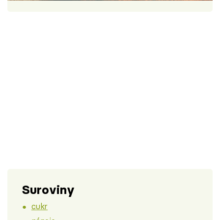
Škola vaření
Recepty z TV
Speciál: Cuketa
Těhotnej kuchař
Sledujte prima+
Přihlášení
Sledujte nás
Suroviny
cukr