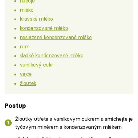
nápoje
mléko
kravské mléko
kondenzované mléko
neslazené kondenzované mléko
rum
sladké kondenzované mléko
vanilkový cukr
vejce
žloutek
Postup
Žloutky utřete s vanilkovým cukrem a smíchejte je
tyčovým mixérem s kondenzovaným mlékem.