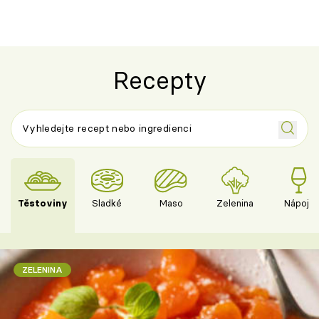
Recepty
Těstoviny
Sladké
Maso
Zelenina
Nápoje
ZELENINA