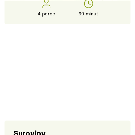
Škola vaření
4 porce
90 minut
Recepty z TV
Speciál: Cuketa
Těhotnej kuchař
Sledujte prima+
Přihlášení
Sledujte nás
Suroviny