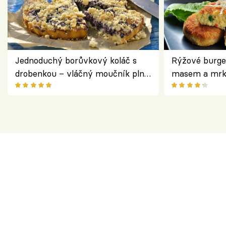
Jednoduchý borůvkový koláč s
Rýžové burge
drobenkou – vláčný moučník plný
masem a mrk
ovoce
salátem – leh