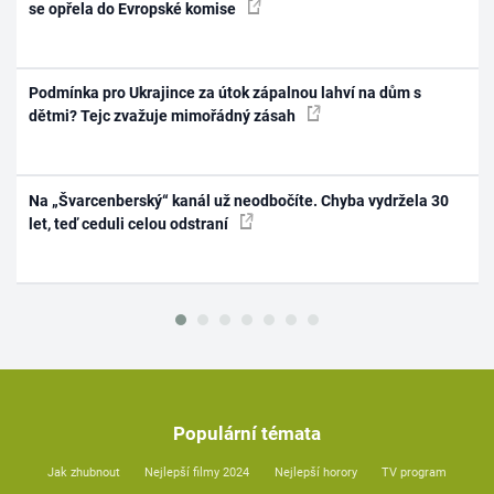
se opřela do Evropské komise
Podmínka pro Ukrajince za útok zápalnou lahví na dům s
dětmi? Tejc zvažuje mimořádný zásah
Na „Švarcenberský“ kanál už neodbočíte. Chyba vydržela 30
let, teď ceduli celou odstraní
Populární témata
Jak zhubnout
Nejlepší filmy 2024
Nejlepší horory
TV program