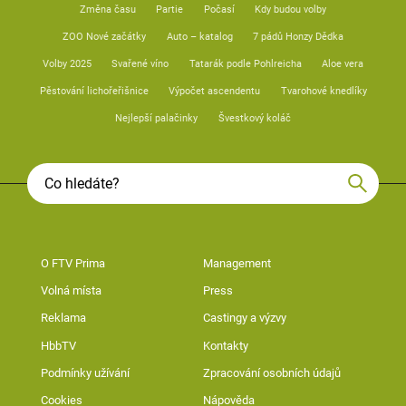
Změna času
Partie
Počasí
Kdy budou volby
ZOO Nové začátky
Auto – katalog
7 pádů Honzy Dědka
Volby 2025
Svařené víno
Tatarák podle Pohlreicha
Aloe vera
Pěstování lichořeřišnice
Výpočet ascendentu
Tvarohové knedlíky
Nejlepší palačinky
Švestkový koláč
O FTV Prima
Management
Volná místa
Press
Reklama
Castingy a výzvy
HbbTV
Kontakty
Podmínky užívání
Zpracování osobních údajů
Cookies
Nápověda