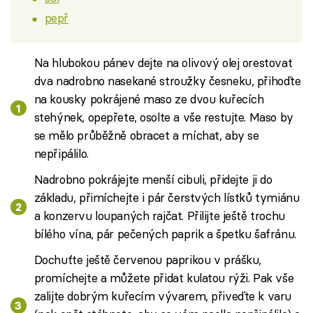
pepř
Na hlubokou pánev dejte na olivový olej orestovat
dva nadrobno nasekané stroužky česneku, přihoďte
na kousky pokrájené maso ze dvou kuřecích
stehýnek, opepřete, osolte a vše restujte. Maso by
se mělo průběžně obracet a míchat, aby se
nepřipálilo.
Nadrobno pokrájejte menší cibuli, přidejte ji do
základu, přimíchejte i pár čerstvých lístků tymiánu
a konzervu loupaných rajčat. Přilijte ještě trochu
bílého vína, pár pečených paprik a špetku šafránu.
Dochuťte ještě červenou paprikou v prášku,
promíchejte a můžete přidat kulatou rýži. Pak vše
zalijte dobrým kuřecím vývarem, přiveďte k varu