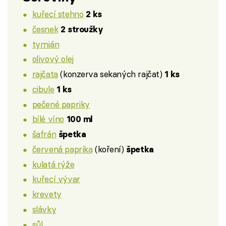
kuřecí stehno
2 ks
česnek
2 stroužky
tymián
olivový olej
rajčata
(konzerva sekaných rajčat)
1 ks
cibule
1 ks
pečené papriky
bílé víno
100 ml
šafrán
špetka
červená paprika
(koření)
špetka
kulatá rýže
kuřecí vývar
krevety
slávky
sůl