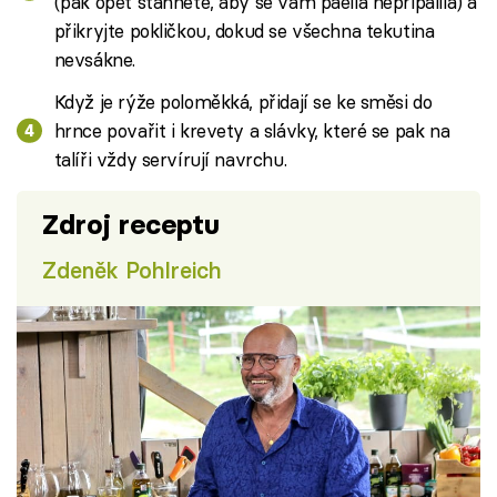
(pak opět stáhnete, aby se vám paella nepřipálila) a
přikryjte pokličkou, dokud se všechna tekutina
nevsákne.
Když je rýže poloměkká, přidají se ke směsi do
hrnce povařit i krevety a slávky, které se pak na
talíři vždy servírují navrchu.
Zdroj receptu
Zdeněk Pohlreich