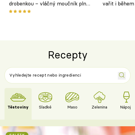
drobenkou – vláčný moučník plný
vařit i během
ovoce
Recepty
Těstoviny
Sladké
Maso
Zelenina
Nápoje
SALÁTY