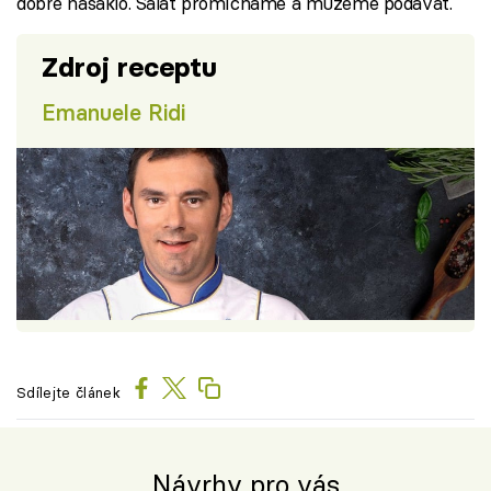
dobře nasáklo. Salát promícháme a můžeme podávat.
Zdroj receptu
Emanuele Ridi
Sdílejte článek
Návrhy pro vás