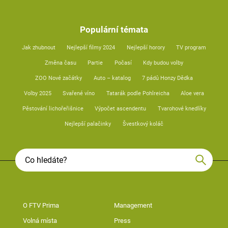
Populární témata
Jak zhubnout
Nejlepší filmy 2024
Nejlepší horory
TV program
Změna času
Partie
Počasí
Kdy budou volby
ZOO Nové začátky
Auto – katalog
7 pádů Honzy Dědka
Volby 2025
Svařené víno
Tatarák podle Pohlreicha
Aloe vera
Pěstování lichořeřišnice
Výpočet ascendentu
Tvarohové knedlíky
Nejlepší palačinky
Švestkový koláč
O FTV Prima
Management
Volná místa
Press