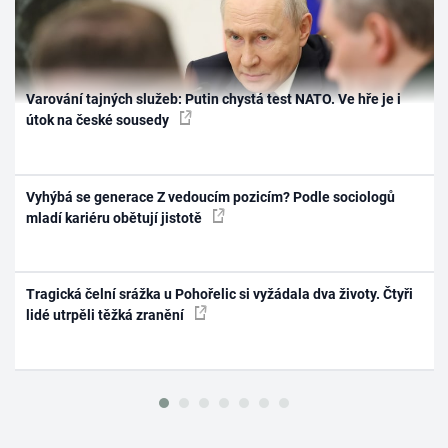
Varování tajných služeb: Putin chystá test NATO. Ve hře je i
útok na české sousedy
Vyhýbá se generace Z vedoucím pozicím? Podle sociologů
mladí kariéru obětují jistotě
Tragická čelní srážka u Pohořelic si vyžádala dva životy. Čtyři
lidé utrpěli těžká zranění