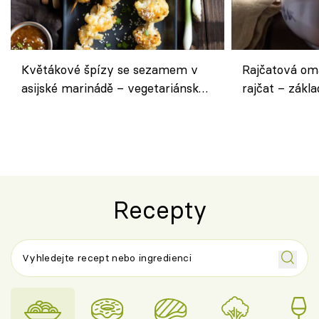
Květákové špízy se sezamem v
Rajčatová om
asijské marinádě – vegetariánská
rajčat – zákla
chuťovka z grilu
Recepty