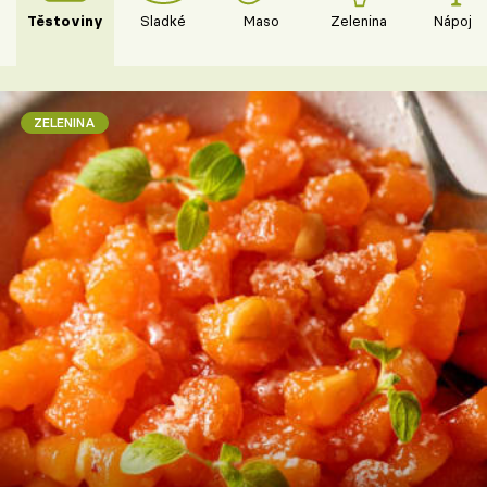
Těstoviny
Sladké
Maso
Zelenina
Nápoje
ZELENINA