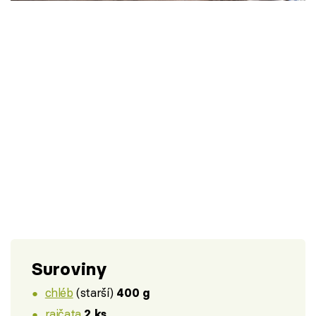
Škola vaření
Recepty z TV
Speciál: Cuketa
Těhotnej kuchař
Sledujte prima+
Přihlášení
Sledujte nás
Suroviny
chléb
(starší)
400 g
rajčata
2 ks