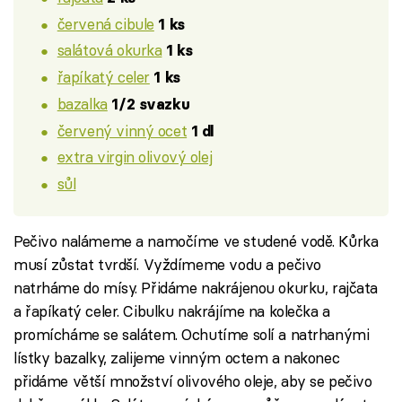
červená cibule
1 ks
salátová okurka
1 ks
řapíkatý celer
1 ks
bazalka
1/2 svazku
červený vinný ocet
1 dl
extra virgin olivový olej
sůl
Pečivo nalámeme a namočíme ve studené vodě. Kůrka
musí zůstat tvrdší. Vyždímeme vodu a pečivo
natrháme do mísy. Přidáme nakrájenou okurku, rajčata
a řapíkatý celer. Cibulku nakrájíme na kolečka a
promícháme se salátem. Ochutíme solí a natrhanými
lístky bazalky, zalijeme vinným octem a nakonec
přidáme větší množství olivového oleje, aby se pečivo