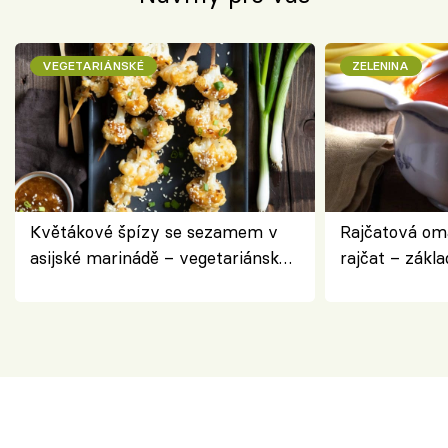
VEGETARIÁNSKÉ
ZELENINA
Květákové špízy se sezamem v
Rajčatová om
asijské marinádě – vegetariánská
rajčat – zákla
chuťovka z grilu