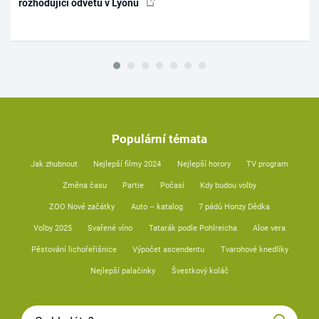
rozhodující odvetu v Lyonu
Populární témata
Jak zhubnout
Nejlepší filmy 2024
Nejlepší horory
TV program
Změna času
Partie
Počasí
Kdy budou volby
ZOO Nové začátky
Auto – katalog
7 pádů Honzy Dědka
Volby 2025
Svařené víno
Tatarák podle Pohlreicha
Aloe vera
Pěstování lichořeřišnice
Výpočet ascendentu
Tvarohové knedlíky
Nejlepší palačinky
Švestkový koláč