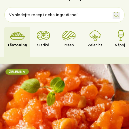
Těstoviny
Sladké
Maso
Zelenina
Nápoje
ZELENINA