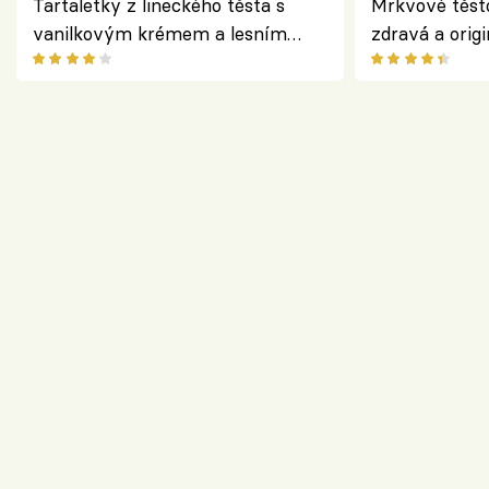
Tartaletky z lineckého těsta s
Mrkvové těst
vanilkovým krémem a lesním
zdravá a origi
ovocem podle Bread Society
klasiky