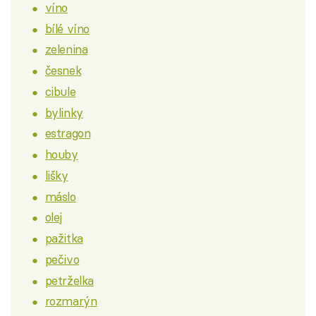
víno
bílé víno
zelenina
česnek
cibule
bylinky
estragon
houby
lišky
máslo
olej
pažitka
pečivo
petrželka
rozmarýn