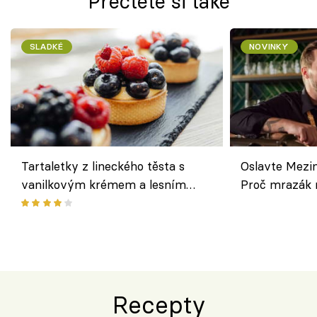
Přečtěte si také
SLADKÉ
NOVINKY
Tartaletky z lineckého těsta s
Oslavte Mezin
vanilkovým krémem a lesním
Proč mrazák n
ovocem podle Bread Society
horku vsadit 
Recepty