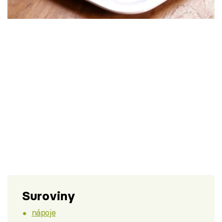
Škola vaření
Recepty z TV
Speciál: Cuketa
Těhotnej kuchař
Sledujte prima+
Přihlášení
Sledujte nás
Suroviny
nápoje