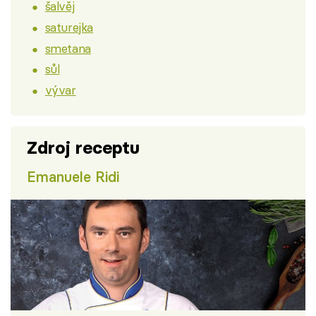
šalvěj
saturejka
smetana
sůl
vývar
Zdroj receptu
Emanuele Ridi