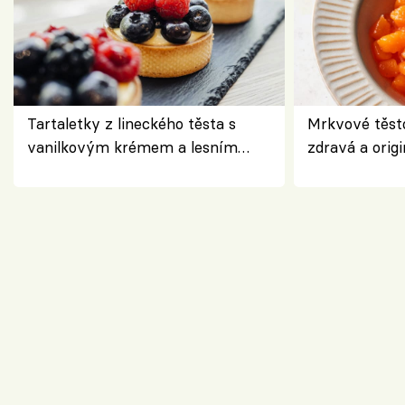
Tartaletky z lineckého těsta s
Mrkvové těst
vanilkovým krémem a lesním
zdravá a origi
ovocem podle Bread Society
klasiky