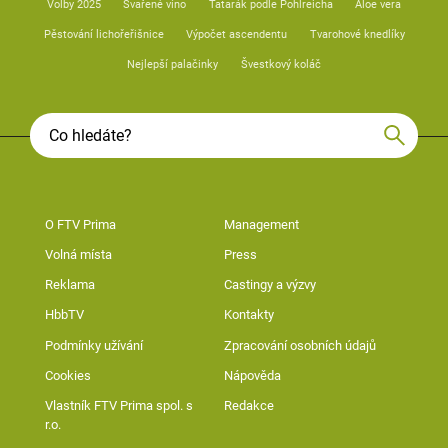
Volby 2025
Svařené víno
Tatarák podle Pohlreicha
Aloe vera
Pěstování lichořeřišnice
Výpočet ascendentu
Tvarohové knedlíky
Nejlepší palačinky
Švestkový koláč
O FTV Prima
Management
Volná místa
Press
Reklama
Castingy a výzvy
HbbTV
Kontakty
Podmínky užívání
Zpracování osobních údajů
Cookies
Nápověda
Vlastník FTV Prima spol. s
Redakce
r.o.