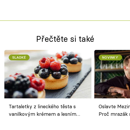
Přečtěte si také
SLADKÉ
NOVINKY
Tartaletky z lineckého těsta s
Oslavte Mezin
vanilkovým krémem a lesním
Proč mrazák n
ovocem podle Bread Society
horku vsadit 