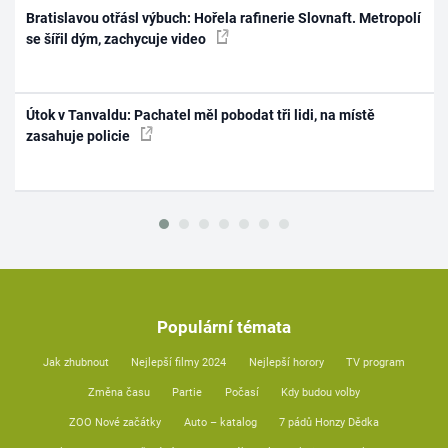
Bratislavou otřásl výbuch: Hořela rafinerie Slovnaft. Metropolí
se šířil dým, zachycuje video
Útok v Tanvaldu: Pachatel měl pobodat tři lidi, na místě
zasahuje policie
Populární témata
Jak zhubnout
Nejlepší filmy 2024
Nejlepší horory
TV program
Změna času
Partie
Počasí
Kdy budou volby
ZOO Nové začátky
Auto – katalog
7 pádů Honzy Dědka