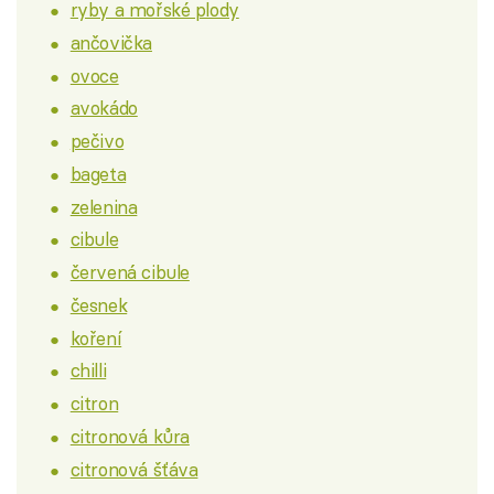
ryby a mořské plody
ančovička
ovoce
avokádo
pečivo
bageta
zelenina
cibule
červená cibule
česnek
koření
chilli
citron
citronová kůra
citronová šťáva