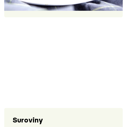
Škola vaření
1 porce
30 minut
Recepty z TV
Speciál: Cuketa
Těhotnej kuchař
Sledujte prima+
Přihlášení
Sledujte nás
Suroviny