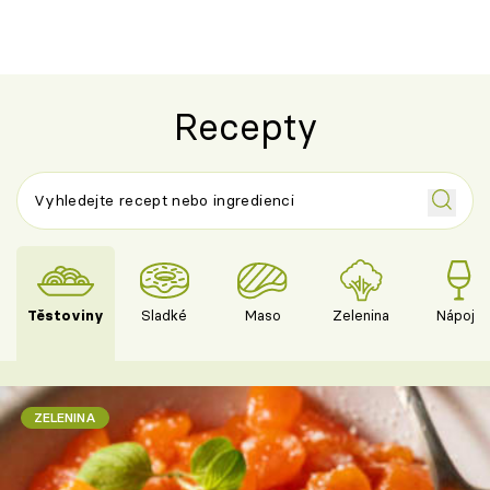
Recepty
Těstoviny
Sladké
Maso
Zelenina
Nápoje
ZELENINA