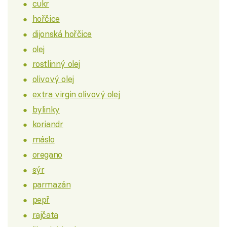
cukr
hořčice
dijonská hořčice
olej
rostlinný olej
olivový olej
extra virgin olivový olej
bylinky
koriandr
máslo
oregano
sýr
parmazán
pepř
rajčata