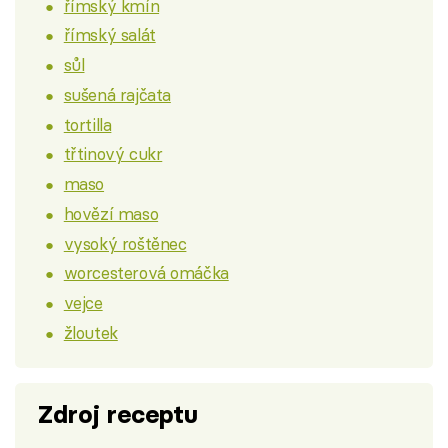
římský kmín
římský salát
sůl
sušená rajčata
tortilla
třtinový cukr
maso
hovězí maso
vysoký roštěnec
worcesterová omáčka
vejce
žloutek
Zdroj receptu