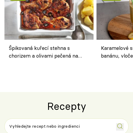
Špikovaná kuřecí stehna s
Karamelové s
chorizem a olivami pečená na
banánu, vloče
letní zelenině – šťavnaté maso s
snídaně do sk
výraznou chutí inspirovanou
Španělskem
Recepty