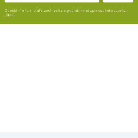
Odesláním formuláře souhlasíte s
podmínkami zpracování osobních
údajů