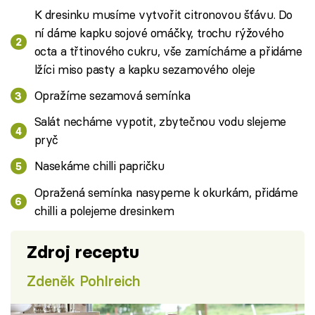
K dresinku musíme vytvořit citronovou šťávu. Do
ní dáme kapku sojové omáčky, trochu rýžového
octa a třtinového cukru, vše zamícháme a přidáme
lžíci miso pasty a kapku sezamového oleje
Opražíme sezamová semínka
Salát necháme vypotit, zbytečnou vodu slejeme
pryč
Nasekáme chilli papričku
Opražená semínka nasypeme k okurkám, přidáme
chilli a polejeme dresinkem
Zdroj receptu
Zdeněk Pohlreich