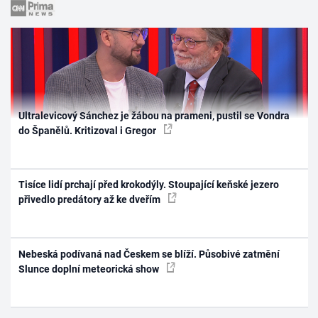
Ultralevicový Sánchez je žábou na prameni, pustil se Vondra
do Španělů. Kritizoval i Gregor
Tisíce lidí prchají před krokodýly. Stoupající keňské jezero
přivedlo predátory až ke dveřím
Nebeská podívaná nad Českem se blíží. Působivé zatmění
Slunce doplní meteorická show