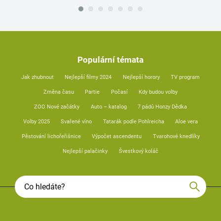
Populární témata
Jak zhubnout
Nejlepší filmy 2024
Nejlepší horory
TV program
Změna času
Partie
Počasí
Kdy budou volby
ZOO Nové začátky
Auto – katalog
7 pádů Honzy Dědka
Volby 2025
Svařené víno
Tatarák podle Pohlreicha
Aloe vera
Pěstování lichořeřišnice
Výpočet ascendentu
Tvarohové knedlíky
Nejlepší palačinky
Švestkový koláč