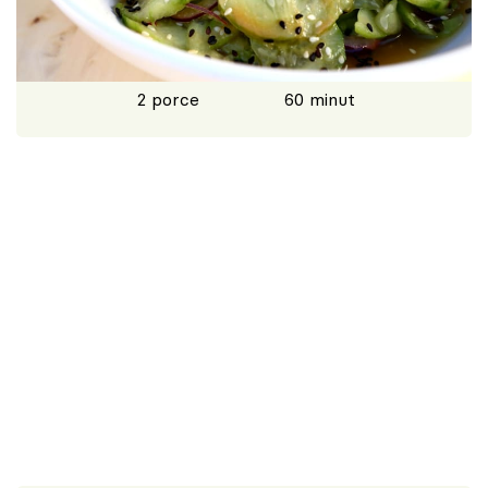
Škola vaření
Recepty z TV
2 porce
60 minut
Speciál: Cuketa
Těhotnej kuchař
Sledujte prima+
Přihlášení
Sledujte nás