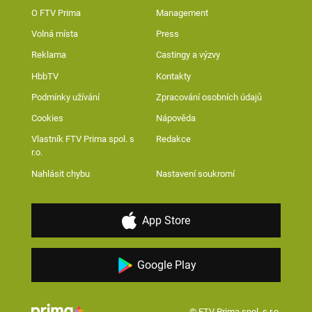
O FTV Prima
Management
Volná místa
Press
Reklama
Castingy a výzvy
HbbTV
Kontakty
Podmínky užívání
Zpracování osobních údajů
Cookies
Nápověda
Vlastník FTV Prima spol. s
Redakce
r.o.
Nahlásit chybu
Nastavení soukromí
App Store
Google Play
© FTV Prima spol. s r.o.