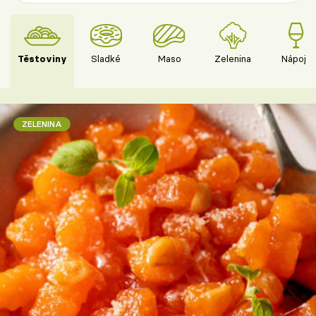
Těstoviny
Sladké
Maso
Zelenina
Nápoje
ZELENINA