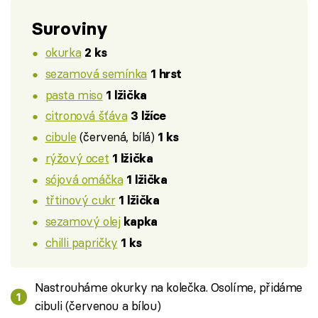
Suroviny
okurka
2 ks
sezamová semínka
1 hrst
pasta miso
1 lžička
citronová šťáva
3 lžíce
cibule
(červená, bílá)
1 ks
rýžový ocet
1 lžička
sójová omáčka
1 lžička
třtinový cukr
1 lžička
sezamový olej
kapka
chilli papričky
1 ks
Nastrouháme okurky na kolečka. Osolíme, přidáme
cibuli (červenou a bílou)