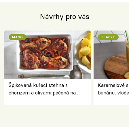
Návrhy pro vás
MASO
SLADKÉ
Špikovaná kuřecí stehna s
Karamelové s
chorizem a olivami pečená na
banánu, vloče
letní zelenině – šťavnaté maso s
snídaně do sk
výraznou chutí inspirovanou
Španělskem