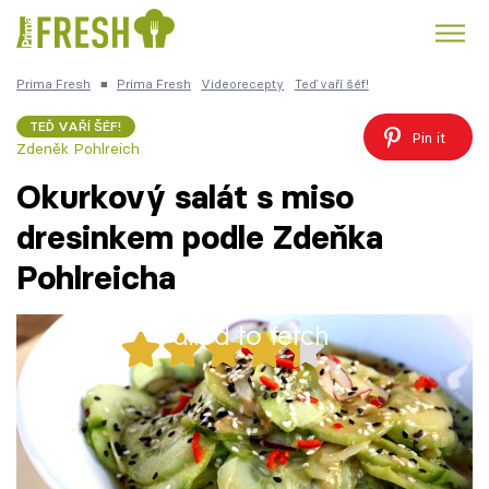
Prima Fresh
■
Prima Fresh
Videorecepty
Teď vaří šéf!
Kuře
Polévky k večeři
Rychlé večeře
Trendy:
TEĎ VAŘÍ ŠÉF!
Pin it
Zdeněk Pohlreich
Česká kuchyně
Čokoláda
Okurkový salát s miso
dresinkem podle Zdeňka
Pohlreicha
Témata
Failed to fetch
Recepty
38x
Články
Zdeněk Pohlreich připravuje okurkový salát s
dresinkem z pasty miso servírovaný s
TV Program
opraženými sezamovými semínky.