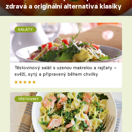
zdravá a originální alternativa klasiky
SALÁTY
Těstovinový salát s uzenou makrelou a rajčaty –
svěží, sytý a připravený během chvilky
TĚSTOVINY