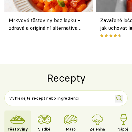
Mrkvové těstoviny bez lepku –
Zavařené lečo
zdravá a originální alternativa
jak uchovat l
klasiky
Recepty
Těstoviny
Sladké
Maso
Zelenina
Nápoje