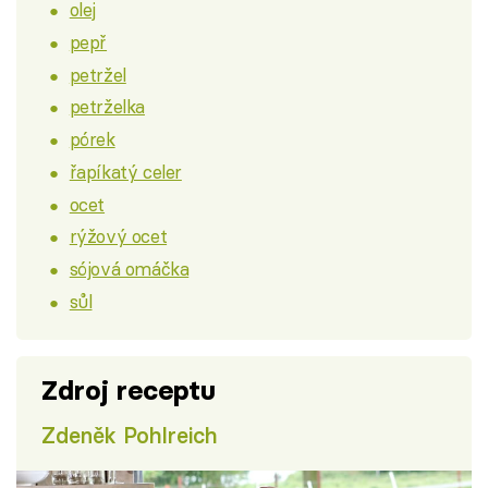
olej
pepř
petržel
petrželka
pórek
řapíkatý celer
ocet
rýžový ocet
sójová omáčka
sůl
Zdroj receptu
Zdeněk Pohlreich