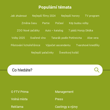
Populární témata
Jak zhubnout
Nejlepší filmy 2024
Nejlepší horory
TV program
Změna času
Partie
Počasí
Kdy budou volby
ZOO Nové začátky
Auto – katalog
7 pádů Honzy Dědka
Volby 2025
Svařené víno
Tatarák podle Pohlreicha
Aloe vera
Pěstování lichořeřišnice
Výpočet ascendentu
Tvarohové knedlíky
Nejlepší palačinky
Švestkový koláč
O FTV Prima
Management
Volná místa
Press
Reklama
Castingy a výzvy