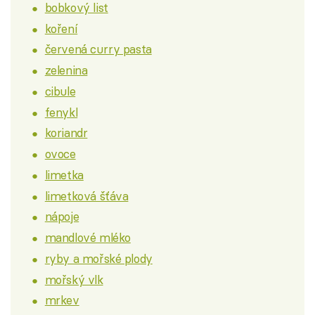
bobkový list
koření
červená curry pasta
zelenina
cibule
fenykl
koriandr
ovoce
limetka
limetková šťáva
nápoje
mandlové mléko
ryby a mořské plody
mořský vlk
mrkev