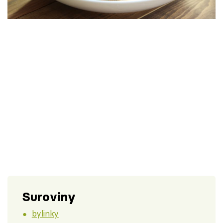
Škola vaření
Recepty z TV
Speciál: Cuketa
Těhotnej kuchař
Sledujte prima+
Přihlášení
Sledujte nás
Suroviny
bylinky