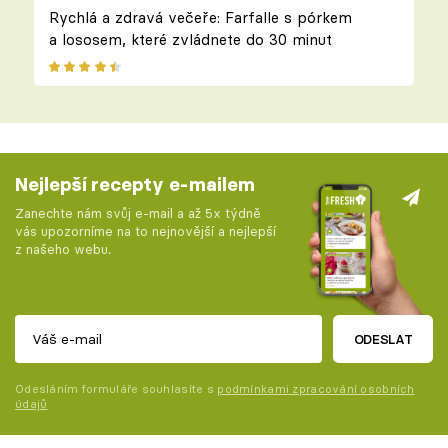
Rychlá a zdravá večeře: Farfalle s pórkem
a lososem, které zvládnete do 30 minut
Nejlepší recepty e-mailem
Zanechte nám svůj e-mail a až 5x týdně
vás upozorníme na to nejnovější a nejlepší
z našeho webu.
ODESLAT
Odesláním formuláře souhlasíte s
podmínkami zpracování osobních
údajů