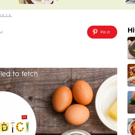
ŠÉFREDAK
VYCHYTÁVKY
 s. r. o.
SOUTĚŽ FR
NA NÁKUPECH
ČASOPIS
Hi
vi
Pin it
iled to fetch
ak na to?
30 minut