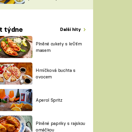
TORKY
ESH
t týdne
Další hity
Plněné cukety s krůtím
masem
Hrníčková buchta s
ovocem
Aperol Spritz
Plněné papriky s rajskou
omáčkou