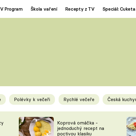
V Program
Škola vaření
Recepty z TV
Speciál: Cuketa
Polévky
Saláty
ČESKÁ KLASIKA
TĚSTOVIN
SILNÉ VÝVARY
SLADKÉ
KRÉMOVÉ
BEZMASÁ J
e
Polévky k večeři
Rychlé večeře
Česká kuchy
y
Tipy a triky
Novink
zy
Koprová omáčka -
jednoduchý recept na
poctivou klasiku
KAM ZA JÍDLEM
BLOG