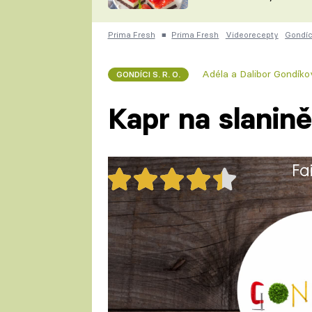
nepotřebujete troubu
ZDENĚK
ČESKO NA TALÍŘI
POHLREICH
Prima Fresh
■
Prima Fresh
Videorecepty
Gondíci
KAROLÍNA,
JAROSLAV SAPÍK
DOMÁCÍ
Adéla a Dalibor Gondíko
GONDÍCI S. R. O.
KUCHAŘKA
KAROLÍNA
KAMBERSKÁ
Kapr na slanině
Fa
36x
Připravte si kapra na slanině. J
1 porce