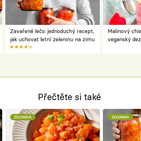
Zavařené lečo: jednoduchý recept,
Malinový chi
jak uchovat letní zeleninu na zimu
veganský dez
ořechů
Přečtěte si také
ZELENINA
ZELENINA