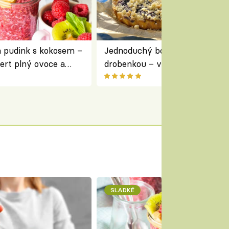
a pudink s kokosem –
Jednoduchý borůvkový koláč s
ert plný ovoce a
drobenkou – vláčný moučník p
ovoce
SLADKÉ