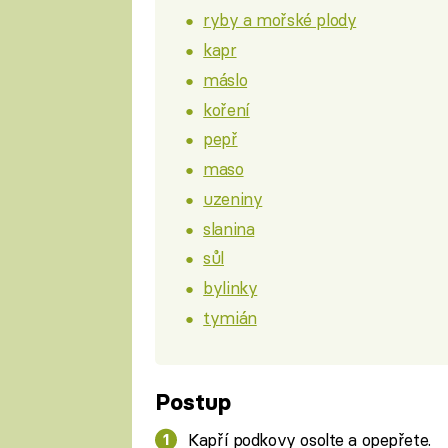
ryby a mořské plody
kapr
máslo
koření
pepř
maso
uzeniny
slanina
sůl
bylinky
tymián
Postup
Kapří podkovy osolte a opepřete.