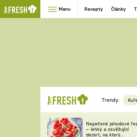
Menu
Recepty
Články
T
Oblíbené
Přílohy
recepty
HRANOLKY
HOUBY
KNEDLÍKY
DÝNĚ
KAŠE
RYCHLOVKY
Trendy:
Kuř
Populární
Videorecept
Nepečené jahodové ře
– lehký a osvěžující
kuchaři
dezert, na který
TEĎ VAŘÍ ŠÉF!