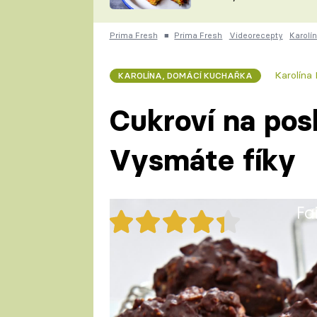
skvělý způsob, jak
ZDENĚK
zpracovat přerostlé
ČESKO NA TALÍŘI
cukety
POHLREICH
Prima Fresh
■
Prima Fresh
Videorecepty
Karolí
KAROLÍNA,
JAROSLAV SAPÍK
DOMÁCÍ
Karolína
KAROLÍNA, DOMÁCÍ KUCHAŘKA
KUCHAŘKA
KAROLÍNA
KAMBERSKÁ
Cukroví na posl
Vysmáte fíky
Fa
41x
Cukroví na poslední chvíli - V