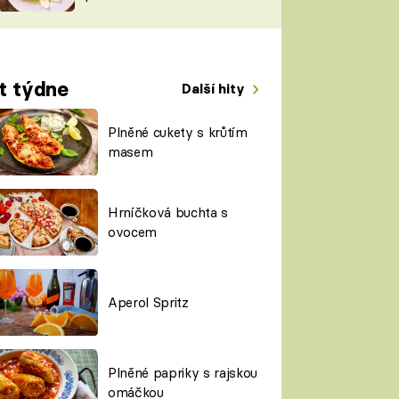
TORKY
ESH
t týdne
Další hity
Plněné cukety s krůtím
masem
Hrníčková buchta s
ovocem
Aperol Spritz
Plněné papriky s rajskou
omáčkou