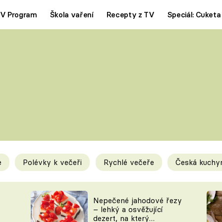
V Program
Škola vaření
Recepty z TV
Speciál: Cuketa
Polévky
Saláty
ČESKÁ KLASIKA
TĚSTOVIN
SILNÉ VÝVARY
SLADKÉ
KRÉMOVÉ
BEZMASÁ J
e
Polévky k večeři
Rychlé večeře
Česká kuchy
y
Tipy a triky
Novink
Nepečené jahodové řezy
– lehký a osvěžující
dezert, na který
KAM ZA JÍDLEM
BLOG