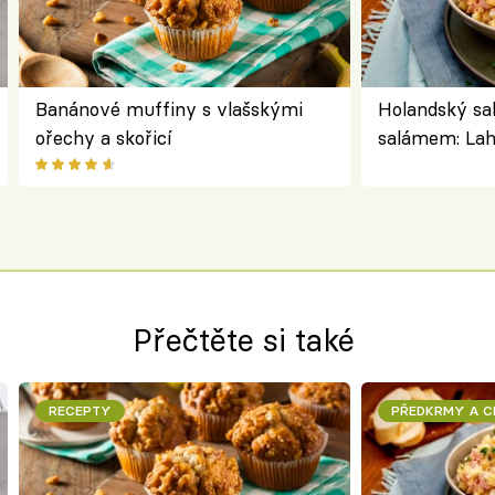
Banánové muffiny s vlašskými
Holandský sa
ořechy a skořicí
salámem: Lah
klasika, kter
jako dřív
Přečtěte si také
RECEPTY
PŘEDKRMY A 