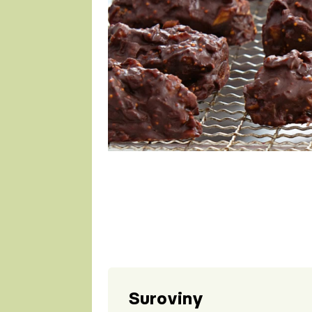
1 porce
Suroviny