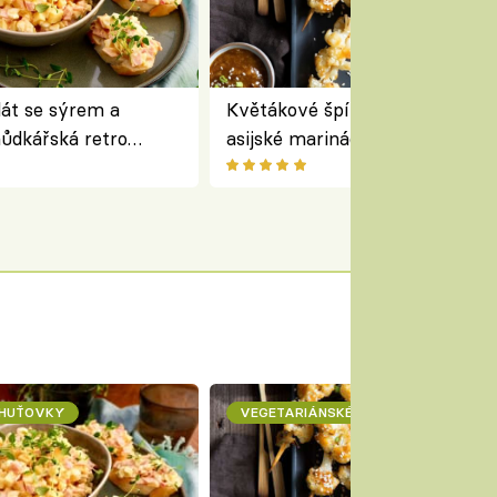
lát se sýrem a
Květákové špízy se sezamem 
ůdkářská retro
asijské marinádě – vegetariáns
á chutná stejně skvěle
chuťovka z grilu
CHUŤOVKY
VEGETARIÁNSKÉ