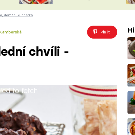
nepotřebujete troubu
ŠÉFREDAK
VYCHYTÁVKY
na, domácí kuchařka
SOUTĚŽ FR
NA NÁKUPECH
ČASOPIS
Hi
 Kamberská
Pin it
ední chvíli -
iled to fetch
ysmáte fíky