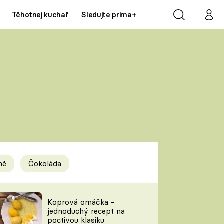
Těhotnej kuchař
Sledujte prima+
Vyhledávání
Můj p
Prima+
Y
CNN Prima NEWS
Prima ZOOM
ÍDLA
Prima LIVING
Prima Ženy
ně
Čokoláda
Prima LAJK
y
Koprová omáčka -
jednoduchý recept na
Sledujte nás
poctivou klasiku