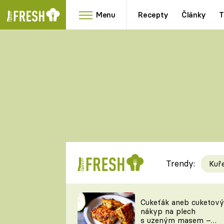
Menu
Recepty
Články
T
Oblíbené
Přílohy
recepty
HRANOLKY
HOUBY
KNEDLÍKY
DÝNĚ
KAŠE
RYCHLOVKY
Trendy:
Kuř
Populární
Videorecept
Cukeťák aneb cuketový
nákyp na plech
kuchaři
s uzeným masem –
TEĎ VAŘÍ ŠÉF!