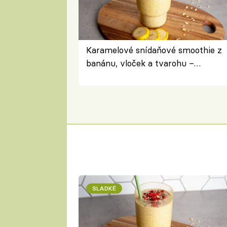
Karamelové snídaňové smoothie z
banánu, vloček a tvarohu –
snídaně do skleničky
SLADKÉ