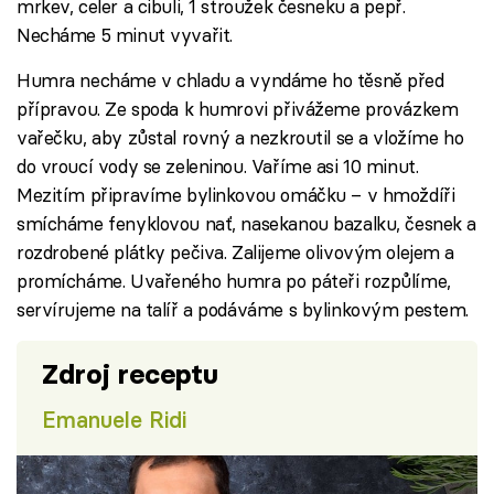
mrkev, celer a cibuli, 1 stroužek česneku a pepř.
Necháme 5 minut vyvařit.
Humra necháme v chladu a vyndáme ho těsně před
přípravou. Ze spoda k humrovi přivážeme provázkem
vařečku, aby zůstal rovný a nezkroutil se a vložíme ho
do vroucí vody se zeleninou. Vaříme asi 10 minut.
Mezitím připravíme bylinkovou omáčku – v hmoždíři
smícháme fenyklovou nať, nasekanou bazalku, česnek a
rozdrobené plátky pečiva. Zalijeme olivovým olejem a
promícháme. Uvařeného humra po páteři rozpůlíme,
servírujeme na talíř a podáváme s bylinkovým pestem.
Zdroj receptu
Emanuele Ridi