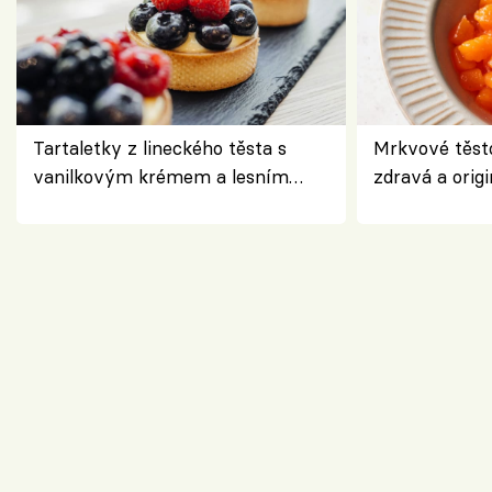
Tartaletky z lineckého těsta s
Mrkvové těst
vanilkovým krémem a lesním
zdravá a origi
ovocem podle Bread Society
klasiky