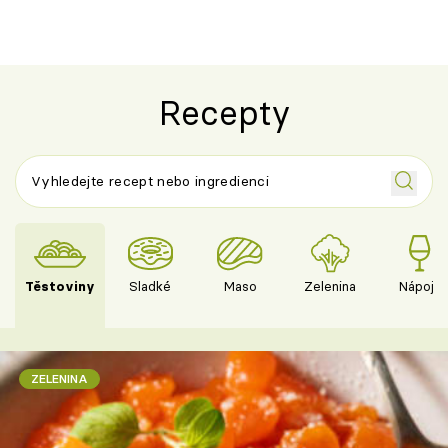
Recepty
Těstoviny
Sladké
Maso
Zelenina
Nápoje
ZELENINA