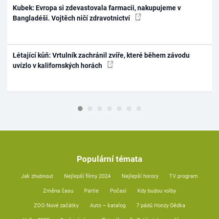
Kubek: Evropa si zdevastovala farmacii, nakupujeme v
Bangladéši. Vojtěch ničí zdravotnictví
Létající kůň: Vrtulník zachránil zvíře, které během závodu
uvízlo v kalifornských horách
Populární témata
Jak zhubnout
Nejlepší filmy 2024
Nejlepší horory
TV program
Změna času
Partie
Počasí
Kdy budou volby
ZOO Nové začátky
Auto – katalog
7 pádů Honzy Dědka