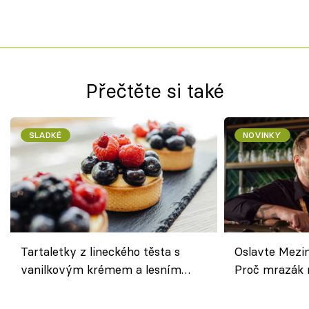
Přečtěte si také
SLADKÉ
NOVINKY
Tartaletky z lineckého těsta s
Oslavte Mezin
vanilkovým krémem a lesním
Proč mrazák n
ovocem podle Bread Society
horku vsadit 