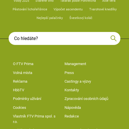
Volby 2025
Svařené víno
Tatarák podle Pohlreicha
Aloe vera
Pěstování lichořeřišnice
Výpočet ascendentu
Tvarohové knedlíky
Nejlepší palačinky
Švestkový koláč
O FTV Prima
Management
Volná místa
Press
Reklama
Castingy a výzvy
HbbTV
Kontakty
Podmínky užívání
Zpracování osobních údajů
Cookies
Nápověda
Vlastník FTV Prima spol. s
Redakce
r.o.