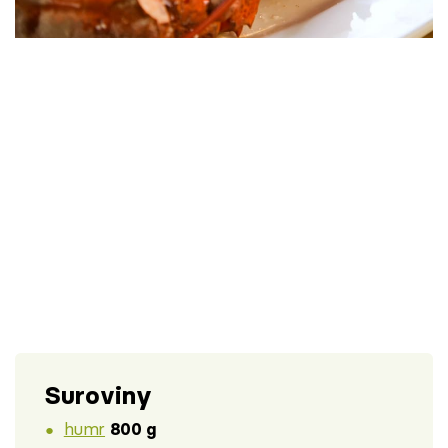
Škola vaření
Recepty z TV
Speciál: Cuketa
Těhotnej kuchař
Sledujte prima+
Přihlášení
Sledujte nás
Suroviny
humr
800 g