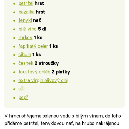
petržel
hrst
bazalka
hrst
fenykl
nať
bílé víno
5 dl
mrkev
1 ks
řapíkatý celer
1 ks
cibule
1 ks
česnek
2 stroužky
toustový chléb
2 plátky
extra virgin olivový olej
sůl
pepř
V hrnci ohřejeme solenou vodu s bílým vínem, do toho
přidáme petržel, fenyklovou nať, na hrubo nakrájenou