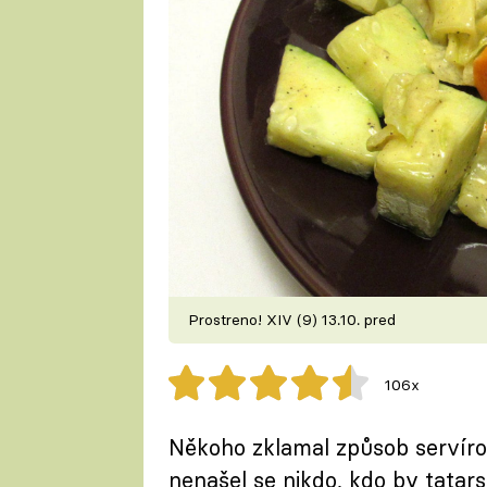
Prostreno! XIV (9) 13.10. pred
106x
Někoho zklamal způsob servíro
nenašel se nikdo, kdo by tatars