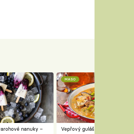
MASO
varohové nanuky –
Vepřový guláš s houbami a