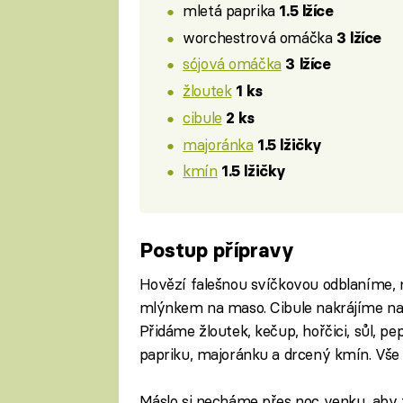
mletá paprika
1.5 lžíce
worchestrová omáčka
3 lžíce
sójová omáčka
3 lžíce
žloutek
1 ks
cibule
2 ks
majoránka
1.5 lžičky
kmín
1.5 lžičky
Postup přípravy
Hovězí falešnou svíčkovou odblaníme, 
mlýnkem na maso. Cibule nakrájíme 
Přidáme žloutek, kečup, hořčici, sůl, p
papriku, majoránku a drcený kmín. Vš
Máslo si necháme přes noc venku, aby z