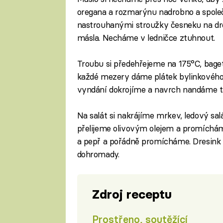
oregana a rozmarýnu nadrobno a společ
nastrouhanými stroužky česneku na d
másla. Necháme v ledničce ztuhnout.
Troubu si předehřejeme na 175°C, bagetk
každé mezery dáme plátek bylinkového
vyndání dokrojíme a navrch nandáme t
Na salát si nakrájíme mrkev, ledový sal
přelijeme olivovým olejem a promícháme
a pepř a pořádně promícháme. Dresink 
dohromady.
Zdroj receptu
Prostřeno, soutěžící