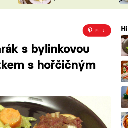
ŠÉFREDAK
VYCHYTÁVKY
SOUTĚŽ FR
NA NÁKUPECH
ČASOPIS
Hi
Pin it
arák s bylinkovou
tkem s hořčičným