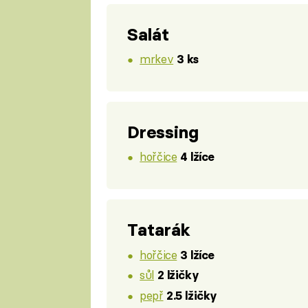
Salát
mrkev
3 ks
Dressing
hořčice
4 lžíce
Tatarák
hořčice
3 lžíce
sůl
2 lžičky
pepř
2.5 lžičky