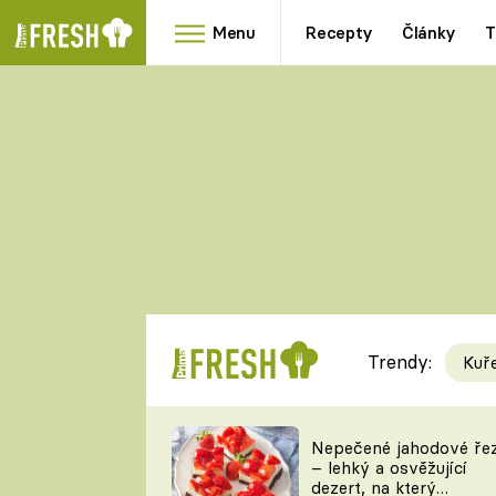
Menu
Recepty
Články
T
Oblíbené
Přílohy
recepty
HRANOLKY
HOUBY
KNEDLÍKY
DÝNĚ
KAŠE
RYCHLOVKY
Trendy:
Kuř
Populární
Videorecept
Nepečené jahodové ře
– lehký a osvěžující
kuchaři
dezert, na který
TEĎ VAŘÍ ŠÉF!