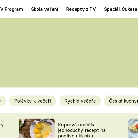
V Program
Škola vaření
Recepty z TV
Speciál: Cuketa
Polévky
Saláty
ČESKÁ KLASIKA
TĚSTOVIN
SILNÉ VÝVARY
SLADKÉ
KRÉMOVÉ
BEZMASÁ J
e
Polévky k večeři
Rychlé večeře
Česká kuchy
y
Tipy a triky
Novink
zy
Koprová omáčka -
jednoduchý recept na
poctivou klasiku
KAM ZA JÍDLEM
BLOG