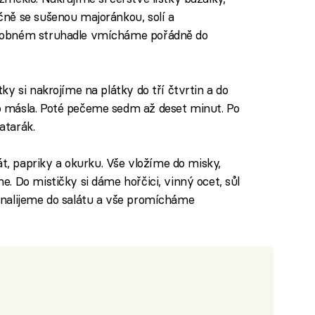
ně se sušenou majoránkou, solí a
robném struhadle vmícháme pořádně do
y si nakrojíme na plátky do tří čtvrtin a do
 másla. Poté pečeme sedm až deset minut. Po
atarák.
át, papriky a okurku. Vše vložíme do misky,
. Do mističky si dáme hořčici, vinný ocet, sůl
nalijeme do salátu a vše promícháme