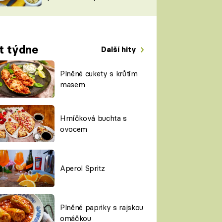
TORKY
ESH
t týdne
Další hity
Plněné cukety s krůtím
masem
Hrníčková buchta s
ovocem
Aperol Spritz
Plněné papriky s rajskou
omáčkou