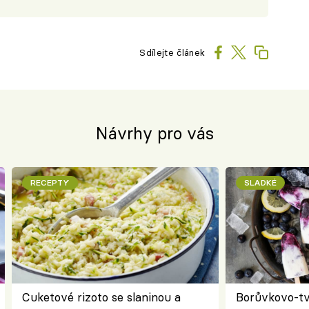
Sdílejte článek
Návrhy pro vás
RECEPTY
SLADKÉ
Cuketové rizoto se slaninou a
Borůvkovo-t