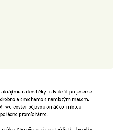
nakrájíme na kostičky a dvakrát projedeme
nadrobno a smícháme s namletým masem.
epř, worcester, sójovou omáčku, mletou
e pořádně promícháme.
měklo. Nakrájíme si čerstvé lístky bazalky,