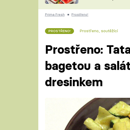
nepotřebujete troubu
ZDENĚK
ČESKO NA TALÍŘI
POHLREICH
Prima Fresh
■
Prostřeno!
KAROLÍNA,
JAROSLAV SAPÍK
DOMÁCÍ
Prostřeno, soutěžící
PROSTŘENO!
KUCHAŘKA
KAROLÍNA
KAMBERSKÁ
Prostřeno: Tat
bagetou a salá
dresinkem