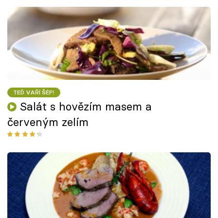
TEĎ VAŘÍ ŠÉF!
Salát s hovězím masem a
červeným zelím