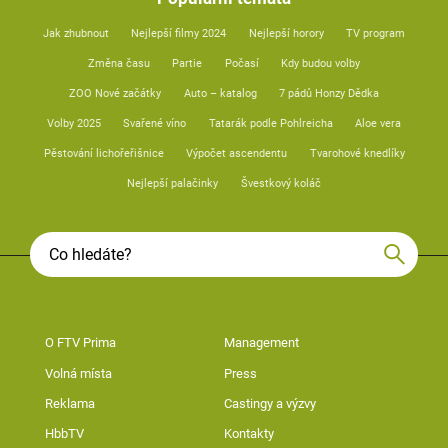
Jak zhubnout
Nejlepší filmy 2024
Nejlepší horory
TV program
Změna času
Partie
Počasí
Kdy budou volby
ZOO Nové začátky
Auto – katalog
7 pádů Honzy Dědka
Volby 2025
Svařené víno
Tatarák podle Pohlreicha
Aloe vera
Pěstování lichořeřišnice
Výpočet ascendentu
Tvarohové knedlíky
Nejlepší palačinky
Švestkový koláč
O FTV Prima
Management
Volná místa
Press
Reklama
Castingy a výzvy
HbbTV
Kontakty