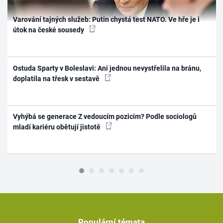
Varování tajných služeb: Putin chystá test NATO. Ve hře je i
útok na české sousedy
Ostuda Sparty v Boleslavi: Ani jednou nevystřelila na bránu,
doplatila na třesk v sestavě
Vyhýbá se generace Z vedoucím pozicím? Podle sociologů
mladí kariéru obětují jistotě
Populární témata