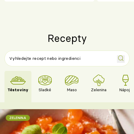
Recepty
Těstoviny
Sladké
Maso
Zelenina
Nápoje
ZELENINA