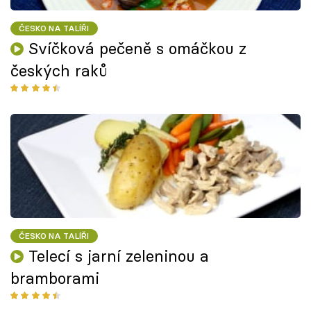
ČESKO NA TALÍŘI
Svíčková pečeně s omáčkou z
českých raků
ČESKO NA TALÍŘI
Telecí s jarní zeleninou a
bramborami