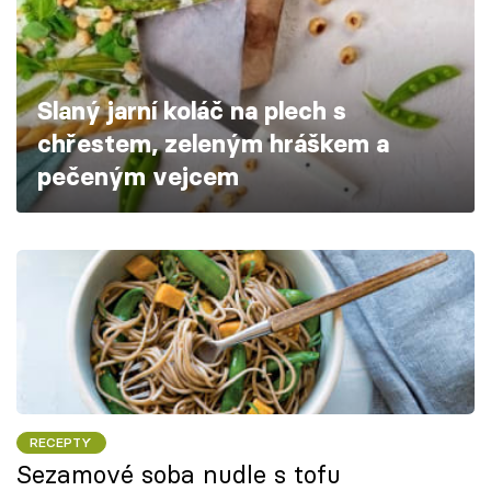
Škola vaření
Recepty z TV
Slaný jarní koláč na plech s
Speciál: Cuketa
chřestem, zeleným hráškem a
pečeným vejcem
Těhotnej kuchař
Sledujte prima+
Přihlášení
Sledujte nás
RECEPTY
Sezamové soba nudle s tofu