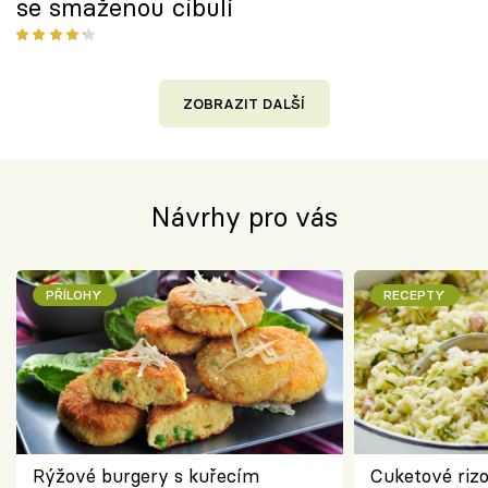
se smaženou cibulí
ZOBRAZIT DALŠÍ
Návrhy pro vás
PŘÍLOHY
RECEPTY
Rýžové burgery s kuřecím
Cuketové rizo