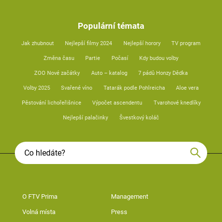
Populární témata
Jak zhubnout
Nejlepší filmy 2024
Nejlepší horory
TV program
Změna času
Partie
Počasí
Kdy budou volby
ZOO Nové začátky
Auto – katalog
7 pádů Honzy Dědka
Volby 2025
Svařené víno
Tatarák podle Pohlreicha
Aloe vera
Pěstování lichořeřišnice
Výpočet ascendentu
Tvarohové knedlíky
Nejlepší palačinky
Švestkový koláč
O FTV Prima
Management
Volná místa
Press