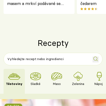
masem a mrkví podávané se
čedarem
salátem – lehká a chutná večeře
Recepty
Těstoviny
Sladké
Maso
Zelenina
Nápoje
SALÁTY