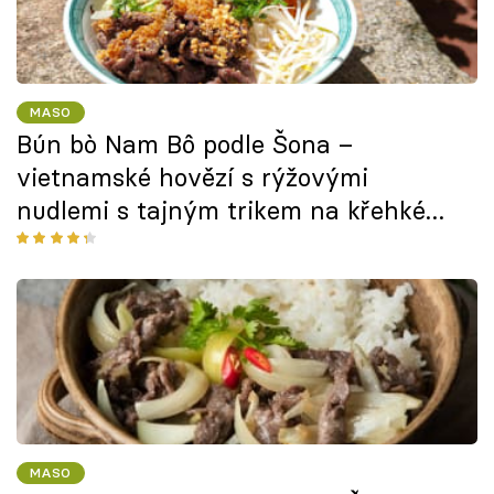
MASO
Bún bò Nam Bô podle Šona –
vietnamské hovězí s rýžovými
nudlemi s tajným trikem na křehké
masíčko
MASO