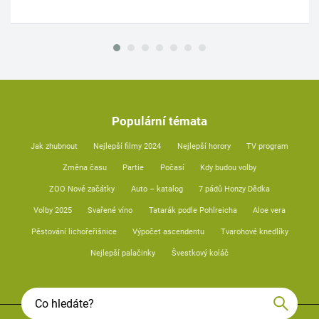
Populární témata
Jak zhubnout
Nejlepší filmy 2024
Nejlepší horory
TV program
Změna času
Partie
Počasí
Kdy budou volby
ZOO Nové začátky
Auto – katalog
7 pádů Honzy Dědka
Volby 2025
Svařené víno
Tatarák podle Pohlreicha
Aloe vera
Pěstování lichořeřišnice
Výpočet ascendentu
Tvarohové knedlíky
Nejlepší palačinky
Švestkový koláč