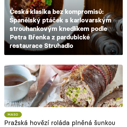
Škola vaření
Česká klasika bez kompromisů:
Španělský ptáček s karlovarským
Recepty z TV
strouhankovým knedlíkem podle
Speciál: Cuketa
Petra Břenka z pardubické
restaurace Struhadlo
Těhotnej kuchař
Sledujte prima+
Přihlášení
Sledujte nás
MASO
Pražská hovězí roláda plněná šunkou