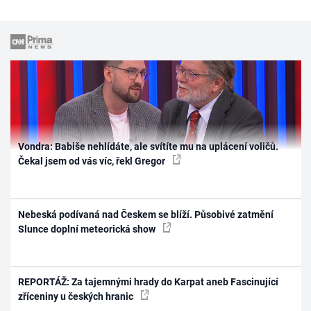
Vondra: Babiše nehlídáte, ale svítíte mu na uplácení voličů.
Čekal jsem od vás víc, řekl Gregor
Nebeská podívaná nad Českem se blíží. Působivé zatmění
Slunce doplní meteorická show
REPORTÁŽ: Za tajemnými hrady do Karpat aneb Fascinující
zříceniny u českých hranic