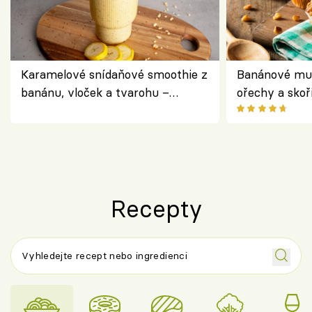
Karamelové snídaňové smoothie z
Banánové muf
banánu, vloček a tvarohu –
ořechy a skoř
snídaně do skleničky
Recepty