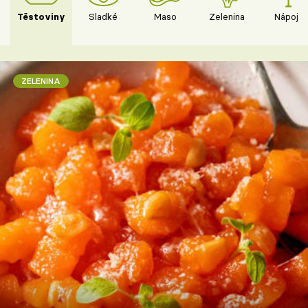
Těstoviny
Sladké
Maso
Zelenina
Nápoje
ZELENINA