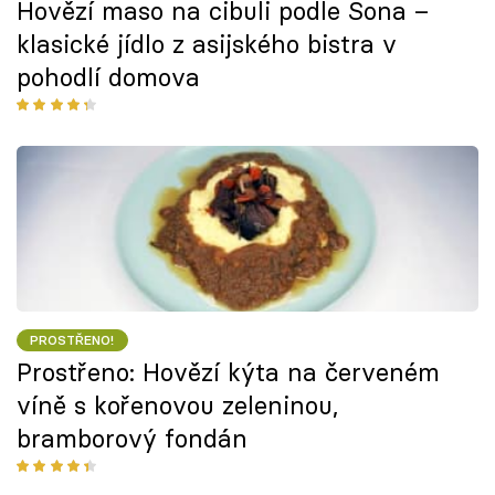
Hovězí maso na cibuli podle Šona –
klasické jídlo z asijského bistra v
pohodlí domova
PROSTŘENO!
Prostřeno: Hovězí kýta na červeném
víně s kořenovou zeleninou,
bramborový fondán