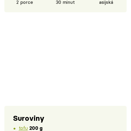
2 porce
30 minut
asijská
Suroviny
tofu
200 g