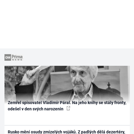
Zemřel spisovatel Vladimír Páral. Na jeho knihy se stály fronty,
odešel v den svých narozenin
Rusko mění osudy zmizelých vojáků. Z padlých dělá dezertéry,