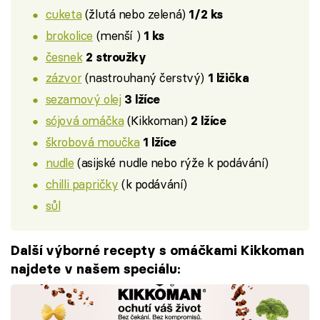
cuketa
(žlutá nebo zelená)
1/2 ks
brokolice
(menší )
1 ks
česnek
2 stroužky
zázvor
(nastrouhaný čerstvý)
1 lžička
sezamový olej
3 lžíce
sójová omáčka
(Kikkoman)
2 lžíce
škrobová moučka
1 lžíce
nudle
(asijské nudle nebo rýže k podávání)
chilli papričky
(k podávání)
sůl
Další výborné recepty s omáčkami Kikkoman
najdete v našem speciálu: