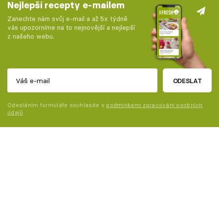
Nejlepší recepty e-mailem
Zanechte nám svůj e-mail a až 5x týdně
vás upozorníme na to nejnovější a nejlepší
z našeho webu.
ODESLAT
Odesláním formuláře souhlasíte s
podmínkami zpracování osobních
údajů