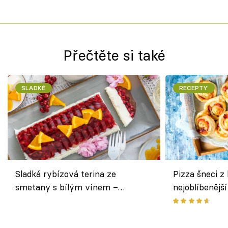
Přečtěte si také
SLADKÉ
RECEPTY
Sladká rybízová terina ze
Pizza šneci z 
smetany s bílým vínem –
nejoblíbenějš
osvěžující dezert s ovocem