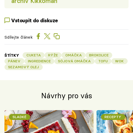
archiv Kikkoman
Vstoupit do diskuze
Sdílejte článek
ŠTÍTKY
CUKETA
RÝŽE
OMÁČKA
BROKOLICE
PÁNEV
INGREDIENCE
SÓJOVÁ OMÁČKA
TOFU
WOK
SEZAMOVÝ OLEJ
Návrhy pro vás
SLADKÉ
RECEPTY