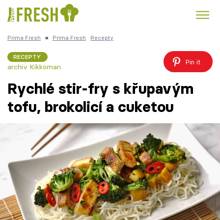
Prima Fresh
■
Prima Fresh
Recepty
Kuře
Polévky k večeři
Rychlé večeře
Trendy:
RECEPTY
Pin it
archiv Kikkoman
Česká kuchyně
Čokoláda
Rychlé stir-fry s křupavým
tofu, brokolicí a cuketou
Témata
Recepty
Články
TV Program