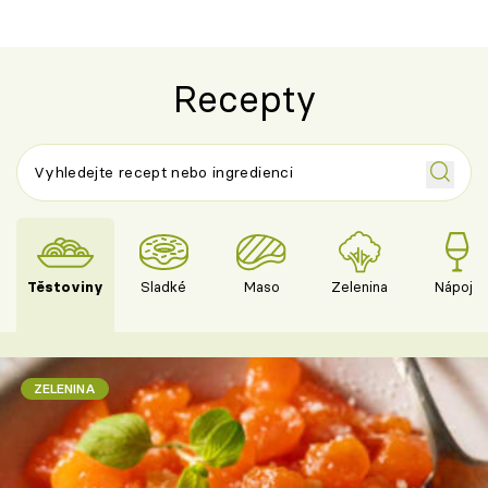
Recepty
Těstoviny
Sladké
Maso
Zelenina
Nápoje
ZELENINA