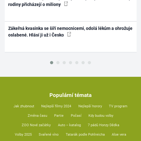
rodiny přicházejí o miliony
Zákeřná kvasinka se šíří nemocnicemi, odolá lékům a ohrožuje
oslabené. Hlásí ji už i Česko
Populární témata
Jak zhubnout
Nejlepší filmy 2024
Nejlepší horory
TV program
Změna času
Partie
Počasí
Kdy budou volby
ZOO Nové začátky
Auto – katalog
7 pádů Honzy Dědka
Volby 2025
Svařené víno
Tatarák podle Pohlreicha
Aloe vera