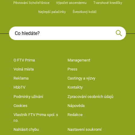
Pěstování lichořeřišnice
Výpočet ascendentu
Tvarohové knedlíky
Nejlepší palačinky
Švestkový koláč
O FTV Prima
Management
Volná místa
Press
Reklama
Castingy a výzvy
HbbTV
Kontakty
Podmínky užívání
Zpracování osobních údajů
Cookies
Nápověda
Vlastník FTV Prima spol. s
Redakce
r.o.
Nahlásit chybu
Nastavení soukromí