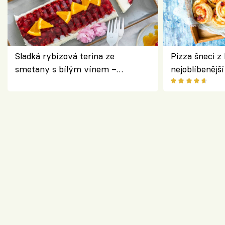
Sladká rybízová terina ze
Pizza šneci z 
smetany s bílým vínem –
nejoblíbenějš
osvěžující dezert s ovocem