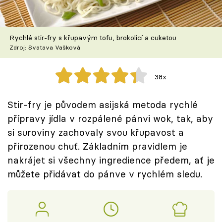
Škola vaření
Recepty z TV
Rychlé stir-fry s křupavým tofu, brokolicí a cuketou
Zdroj: Svatava Vašková
Speciál: Cuketa
38x
Těhotnej kuchař
Stir-fry je původem asijská metoda rychlé
Sledujte prima+
přípravy jídla v rozpálené pánvi wok, tak, aby
si suroviny zachovaly svou křupavost a
Přihlášení
přirozenou chuť. Základním pravidlem je
nakrájet si všechny ingredience předem, ať je
můžete přidávat do pánve v rychlém sledu.
Sledujte nás