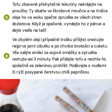
Tofu zbavené přebytečné tekutiny nakrájejte na
proužky. Ty obalte ve škrobové moučce a na trošce
oleje ho ve woku opečte zprudka ze všech stran
dozlatova. Když je opečené, vyndejte ho z pánve a
dejte vedle na talíř.
Ve zbylém oleji (případně trošku přilijte) orestujte
nejprve jarní cibulku a po chvilce brokolici a cuketu.
Vše zalijte směsí ze sojové omáčky a zprudka
restujte asi 3 minuty. Pak přidejte tofu a nechte ho
společně se zeleninou prohřát. Podávejte s nudlemi
či rýží posypané čerstvou chilli papričkou.