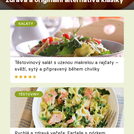
SALÁTY
Těstovinový salát s uzenou makrelou a rajčaty –
svěží, sytý a připravený během chvilky
TĚSTOVINY
Rychlá a zdravá večeře: Farfalle s pórkem