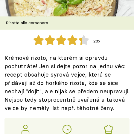
Škola vaření
Recepty z TV
Risotto alla carbonara
Speciál: Cuketa
28x
Těhotnej kuchař
Krémové rizoto, na kterém si opravdu
Sledujte prima+
pochutnáte! Jen si dejte pozor na jednu věc:
recept obsahuje syrová vejce, která se
přidávají až do horkého rizota, kde se sice
Přihlášení
nechají "dojít", ale nijak se předem neupravují.
Nejsou tedy stoprocentně uvařená a taková
Sledujte nás
vejce by neměly jíst např. těhotné ženy.