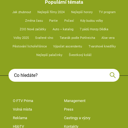
Populární témata
Jak zhubnout
Nejlepší filmy 2024
Nejlepší horory
TV program
Změna času
Partie
Počasí
Kdy budou volby
ZOO Nové začátky
Auto – katalog
7 pádů Honzy Dědka
Volby 2025
Svařené víno
Tatarák podle Pohlreicha
Aloe vera
Pěstování lichořeřišnice
Výpočet ascendentu
Tvarohové knedlíky
Nejlepší palačinky
Švestkový koláč
O FTV Prima
Management
Volná místa
Press
Reklama
Castingy a výzvy
HbbTV
Kontakty