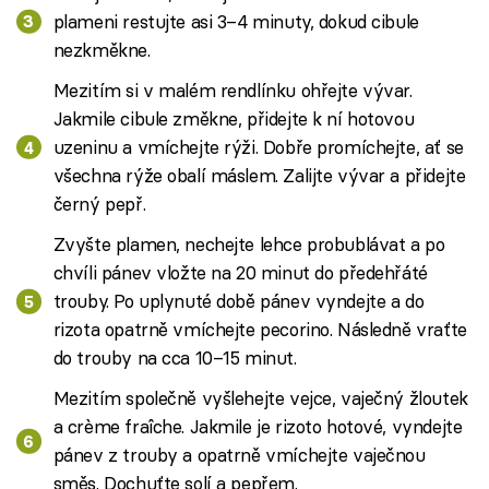
plameni restujte asi 3–4 minuty, dokud cibule
nezkměkne.
Mezitím si v malém rendlínku ohřejte vývar.
Jakmile cibule změkne, přidejte k ní hotovou
uzeninu a vmíchejte rýži. Dobře promíchejte, ať se
všechna rýže obalí máslem. Zalijte vývar a přidejte
černý pepř.
Zvyšte plamen, nechejte lehce probublávat a po
chvíli pánev vložte na 20 minut do předehřáté
trouby. Po uplynuté době pánev vyndejte a do
rizota opatrně vmíchejte pecorino. Následně vraťte
do trouby na cca 10–15 minut.
Mezitím společně vyšlehejte vejce, vaječný žloutek
a crème fraîche. Jakmile je rizoto hotové, vyndejte
pánev z trouby a opatrně vmíchejte vaječnou
směs. Dochuťte solí a pepřem.