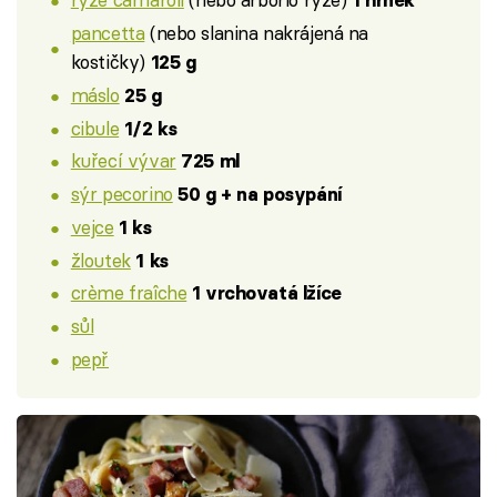
1 hrnek
pancetta
(nebo slanina nakrájená na
kostičky)
125 g
máslo
25 g
cibule
1/2 ks
kuřecí vývar
725 ml
sýr pecorino
50 g + na posypání
vejce
1 ks
žloutek
1 ks
crème fraîche
1 vrchovatá lžíce
sůl
pepř