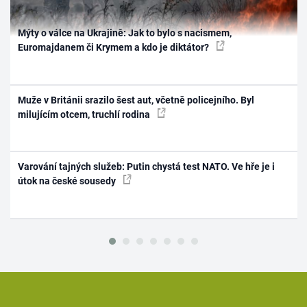
Mýty o válce na Ukrajině: Jak to bylo s nacismem,
Euromajdanem či Krymem a kdo je diktátor?
Muže v Británii srazilo šest aut, včetně policejního. Byl
milujícím otcem, truchlí rodina
Varování tajných služeb: Putin chystá test NATO. Ve hře je i
útok na české sousedy