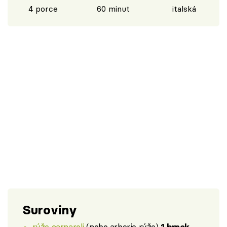
4 porce
60 minut
italská
Suroviny
rýže carnaroli
(nebo arborio rýže)