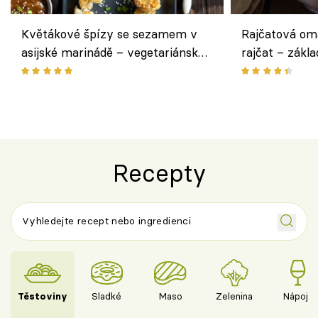
Květákové špízy se sezamem v
Rajčatová om
asijské marinádě – vegetariánská
rajčat – zákla
chuťovka z grilu
Recepty
Těstoviny
Sladké
Maso
Zelenina
Nápoje