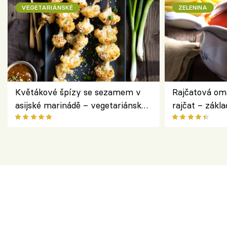
VEGETARIÁNSKÉ
ZELENINA
Květákové špízy se sezamem v
Rajčatová om
asijské marinádě – vegetariánská
rajčat – zákla
chuťovka z grilu