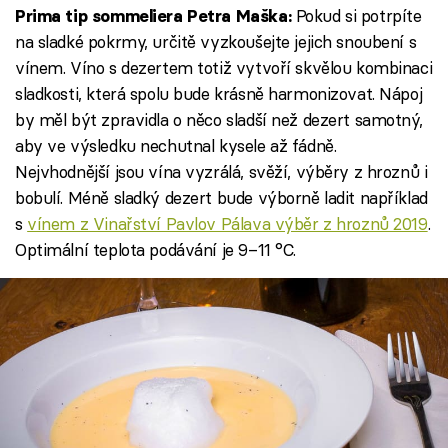
Pokud si potrpíte
Prima tip sommeliera Petra Maška:
na sladké pokrmy, určitě vyzkoušejte jejich snoubení s
vínem. Víno s dezertem totiž vytvoří skvělou kombinaci
sladkosti, která spolu bude krásně harmonizovat. Nápoj
by měl být zpravidla o něco sladší než dezert samotný,
aby ve výsledku nechutnal kysele až fádně.
Nejvhodnější jsou vína vyzrálá, svěží, výběry z hroznů i
bobulí. Méně sladký dezert bude výborně ladit například
s
vínem z Vinařství Pavlov Pálava výběr z hroznů 2019
.
Optimální teplota podávání je 9–11 °C.