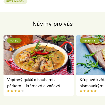
PETR MAŠEK
Návrhy pro vás
MASO
RECEPTY
Vepřový guláš s houbami a
Křupavé květ
pórkem – krémový a voňavý
olomouckými 
pokrm z jednoho hrnce
bezlepkový o
českým sýre