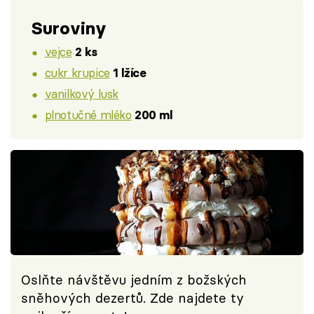
Suroviny
vejce
2 ks
cukr krupice
1 lžíce
vanilkový lusk
plnotučné mléko
200 ml
Oslňte návštěvu jedním z božských
sněhových dezertů. Zde najdete ty