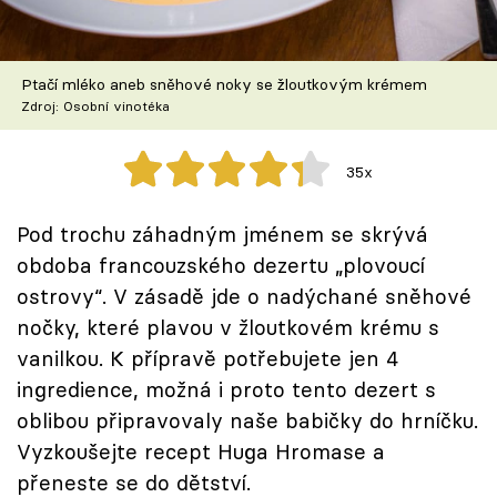
Škola vaření
Recepty z TV
Ptačí mléko aneb sněhové noky se žloutkovým krémem
Zdroj: Osobní vinotéka
Speciál: Cuketa
35x
Těhotnej kuchař
Pod trochu záhadným jménem se skrývá
Sledujte prima+
obdoba francouzského dezertu „plovoucí
ostrovy“. V zásadě jde o nadýchané sněhové
Přihlášení
nočky, které plavou v žloutkovém krému s
vanilkou. K přípravě potřebujete jen 4
ingredience, možná i proto tento dezert s
Sledujte nás
oblibou připravovaly naše babičky do hrníčku.
Vyzkoušejte recept Huga Hromase a
přeneste se do dětství.