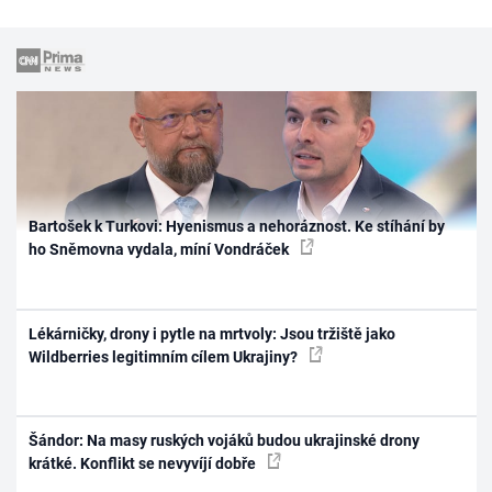
Bartošek k Turkovi: Hyenismus a nehoráznost. Ke stíhání by
ho Sněmovna vydala, míní Vondráček
Lékárničky, drony i pytle na mrtvoly: Jsou tržiště jako
Wildberries legitimním cílem Ukrajiny?
Šándor: Na masy ruských vojáků budou ukrajinské drony
krátké. Konflikt se nevyvíjí dobře