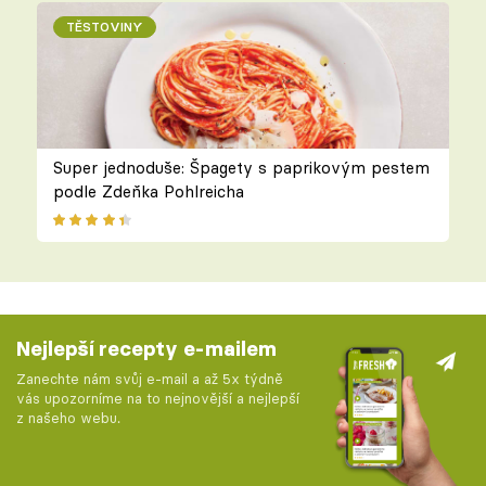
TĚSTOVINY
Super jednoduše: Špagety s paprikovým pestem
podle Zdeňka Pohlreicha
Nejlepší recepty e-mailem
Zanechte nám svůj e-mail a až 5x týdně
vás upozorníme na to nejnovější a nejlepší
z našeho webu.