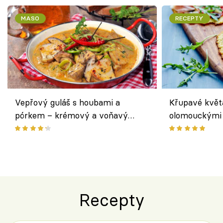
MASO
RECEPTY
Vepřový guláš s houbami a
Křupavé květ
pórkem – krémový a voňavý
olomouckými 
pokrm z jednoho hrnce
bezlepkový o
českým sýre
Recepty