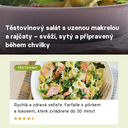
Těstovinový salát s uzenou makrelou
a rajčaty – svěží, sytý a připravený
během chvilky
TĚSTOVINY
Rychlá a zdravá večeře: Farfalle s pórkem
a lososem, které zvládnete do 30 minut