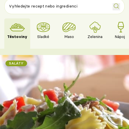
Těstoviny
Sladké
Maso
Zelenina
Nápoje
SALÁTY