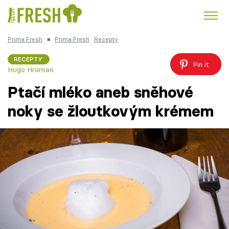
Prima Fresh
■
Prima Fresh
Recepty
Kuře
Polévky k večeři
Rychlé večeře
Trendy:
RECEPTY
Pin it
Hugo Hromas
Česká kuchyně
Čokoláda
Ptačí mléko aneb sněhové
noky se žloutkovým krémem
Témata
Recepty
Články
TV Program