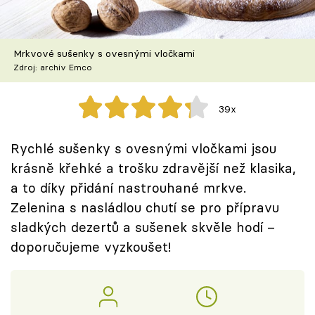
Škola vaření
Recepty z TV
Mrkvové sušenky s ovesnými vločkami
Zdroj: archiv Emco
Speciál: Cuketa
39x
Těhotnej kuchař
Rychlé sušenky s ovesnými vločkami jsou
Sledujte prima+
krásně křehké a trošku zdravější než klasika,
a to díky přidání nastrouhané mrkve.
Přihlášení
Zelenina s nasládlou chutí se pro přípravu
sladkých dezertů a sušenek skvěle hodí –
doporučujeme vyzkoušet!
Sledujte nás