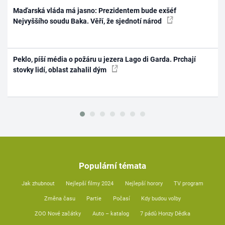
Maďarská vláda má jasno: Prezidentem bude exšéf
Nejvyššího soudu Baka. Věří, že sjednotí národ
Peklo, píší média o požáru u jezera Lago di Garda. Prchají
stovky lidí, oblast zahalil dým
Populární témata
Jak zhubnout
Nejlepší filmy 2024
Nejlepší horory
TV program
Změna času
Partie
Počasí
Kdy budou volby
ZOO Nové začátky
Auto – katalog
7 pádů Honzy Dědka