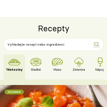
Recepty
Těstoviny
Sladké
Maso
Zelenina
Nápoje
ZELENINA