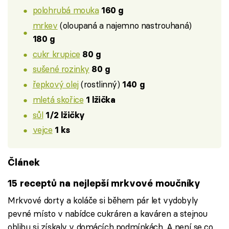
polohrubá mouka
160 g
mrkev
(oloupaná a najemno nastrouhaná)
180 g
cukr krupice
80 g
sušené rozinky
80 g
řepkový olej
(rostlinný)
140 g
mletá skořice
1 lžička
sůl
1/2 lžičky
vejce
1 ks
Článek
15 receptů na nejlepší mrkvové moučníky
Mrkvové dorty a koláče si během pár let vydobyly
pevné místo v nabídce cukráren a kaváren a stejnou
oblibu si získaly v domácích podmínkách. A není se co