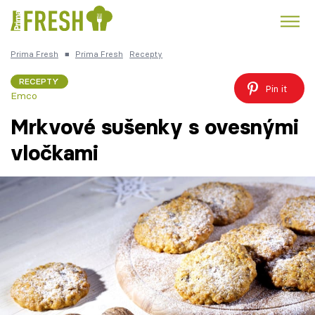
Prima Fresh
■
Prima Fresh
Recepty
Kuře
Polévky k večeři
Rychlé večeře
Trendy:
RECEPTY
Pin it
Emco
Česká kuchyně
Čokoláda
Mrkvové sušenky s ovesnými
vločkami
Témata
Recepty
Články
TV Program