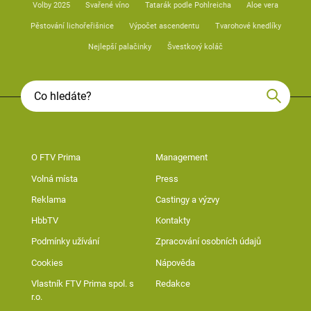
Volby 2025
Svařené víno
Tatarák podle Pohlreicha
Aloe vera
Pěstování lichořeřišnice
Výpočet ascendentu
Tvarohové knedlíky
Nejlepší palačinky
Švestkový koláč
O FTV Prima
Management
Volná místa
Press
Reklama
Castingy a výzvy
HbbTV
Kontakty
Podmínky užívání
Zpracování osobních údajů
Cookies
Nápověda
Vlastník FTV Prima spol. s
Redakce
r.o.