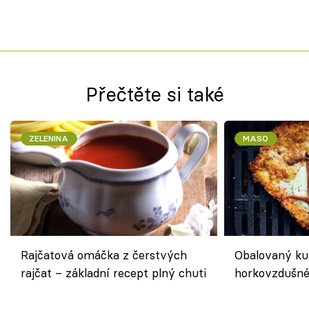
Přečtěte si také
ZELENINA
MASO
Rajčatová omáčka z čerstvých
Obalovaný kuř
rajčat – základní recept plný chuti
horkovzdušné 
novém pojetí
Olivera