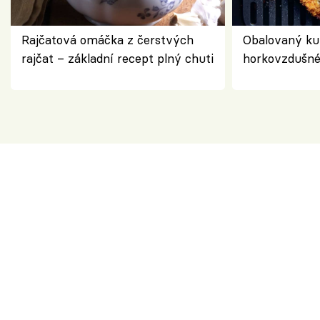
Rajčatová omáčka z čerstvých
Obalovaný kuř
rajčat – základní recept plný chuti
horkovzdušné 
novém pojetí
Olivera