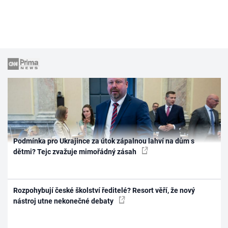
Podmínka pro Ukrajince za útok zápalnou lahví na dům s
dětmi? Tejc zvažuje mimořádný zásah
Rozpohybují české školství ředitelé? Resort věří, že nový
nástroj utne nekonečné debaty