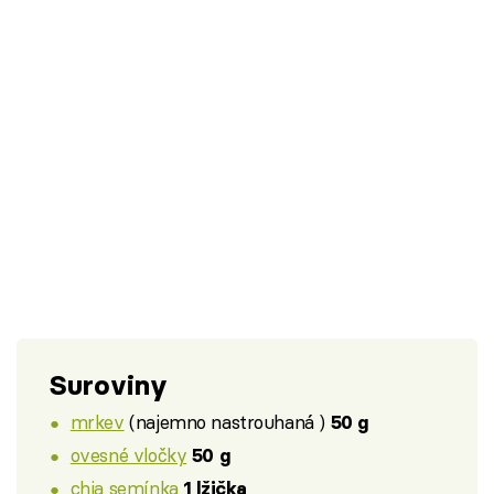
Suroviny
mrkev
(najemno nastrouhaná )
50 g
ovesné vločky
50 g
chia semínka
1 lžička