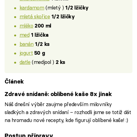
kardamom
(mletý )
1/2 lžičky
mletá skořice
1/2 lžičky
mléko
200 ml
med
1 lžička
banán
1/2 ks
jogurt
50 g
datle
(medjool )
2 ks
Článek
Zdravé snídaně: oblíbené kaše 8x jinak
Náš dnešní výběr zaujme především milovníky
sladkých a zdravých snídaní – rozhodli jsme se totiž dát
na hromadu nové recepty, kde figurují oblíbené kaše! :)
Postup přípravy