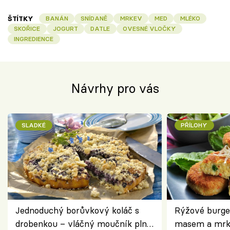
ŠTÍTKY
BANÁN
SNÍDANĚ
MRKEV
MED
MLÉKO
SKOŘICE
JOGURT
DATLE
OVESNÉ VLOČKY
INGREDIENCE
Návrhy pro vás
SLADKÉ
PŘÍLOHY
Jednoduchý borůvkový koláč s
Rýžové burge
drobenkou – vláčný moučník plný
masem a mrk