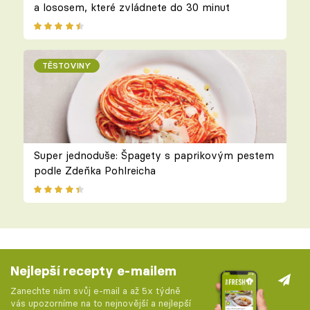
a lososem, které zvládnete do 30 minut
TĚSTOVINY
Super jednoduše: Špagety s paprikovým pestem
podle Zdeňka Pohlreicha
Nejlepší recepty e-mailem
Zanechte nám svůj e-mail a až 5x týdně
vás upozorníme na to nejnovější a nejlepší