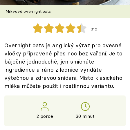
Škola vaření
Mrkvové overnight oats
Recepty z TV
31x
Speciál: Cuketa
Overnight oats je anglický výraz pro ovesné
Těhotnej kuchař
vločky připravené přes noc bez vaření. Je to
báječně jednoduché, jen smícháte
Sledujte prima+
ingredience a ráno z lednice vyndáte
výtečnou a zdravou snídani. Místo klasického
Přihlášení
mléka můžete použít i rostlinnou variantu.
Sledujte nás
2 porce
30 minut