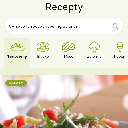
Recepty
Těstoviny
Sladké
Maso
Zelenina
Nápoje
SALÁTY