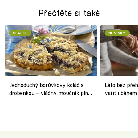
Přečtěte si také
SLADKÉ
NOVINKY
Jednoduchý borůvkový koláč s
Léto bez přeh
drobenkou – vláčný moučník plný
vařit i během
ovoce