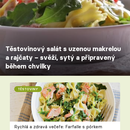
Těstovinový salát s uzenou makrelou
a rajčaty – svěží, sytý a připravený
během chvilky
TĚSTOVINY
Rychlá a zdravá večeře: Farfalle s pórkem