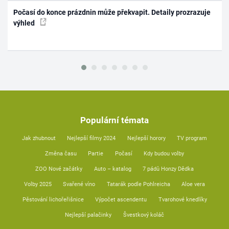
Počasí do konce prázdnin může překvapit. Detaily prozrazuje
výhled
Populární témata
Jak zhubnout
Nejlepší filmy 2024
Nejlepší horory
TV program
Změna času
Partie
Počasí
Kdy budou volby
ZOO Nové začátky
Auto – katalog
7 pádů Honzy Dědka
Volby 2025
Svařené víno
Tatarák podle Pohlreicha
Aloe vera
Pěstování lichořeřišnice
Výpočet ascendentu
Tvarohové knedlíky
Nejlepší palačinky
Švestkový koláč