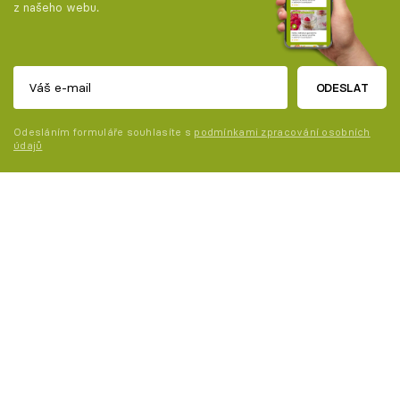
z našeho webu.
ODESLAT
Odesláním formuláře souhlasíte s
podmínkami zpracování osobních
údajů