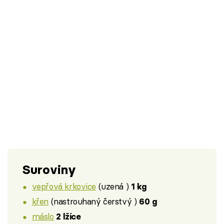
Suroviny
vepřová krkovice
(uzená )
1 kg
křen
(nastrouhaný čerstvý )
60 g
máslo
2 lžíce