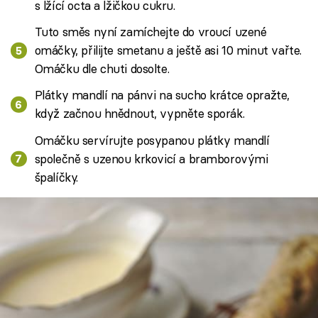
s lžící octa a lžičkou cukru.
Tuto směs nyní zamíchejte do vroucí uzené
omáčky, přilijte smetanu a ještě asi 10 minut vařte.
Omáčku dle chuti dosolte.
Plátky mandlí na pánvi na sucho krátce opražte,
když začnou hnědnout, vypněte sporák.
Omáčku servírujte posypanou plátky mandlí
společně s uzenou krkovicí a bramborovými
špalíčky.