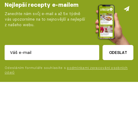
Nejlepší recepty e-mailem
Zanechte nám svůj e-mail a až 5x týdně
vás upozorníme na to nejnovější a nejlepší
z našeho webu.
ODESLAT
Odesláním formuláře souhlasíte s
podmínkami zpracování osobních
údajů