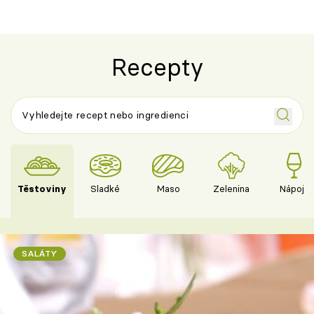
Recepty
Těstoviny
Sladké
Maso
Zelenina
Nápoje
SALÁTY