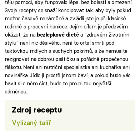
tělu pomoci, aby fungovalo lépe, bez bolestí a omezení.
Svoje recepty se snaží koncipovat tak, aby byly pokud
možno časově nenáročné a zvládli jste je při klasické
rodinné a pracovní honičce. Jejím cílem je především
ukázat, že na
a "zdravém životním
bezlepkové dietě
stylu" není nic děsivého, není to ortel smrti pod
taktovkou mdlých a suchých pokrmů, a že nemusíte
rezignovat na dobrou paštičku a pořádně propečenou
flákotu. Není ani nutriční specialistka ani kuchařka ani
novinářka. Jídlo ji prostě jenom baví, a pokud bude vás
bavit si o něm číst, bude to pro ni tou největší
odměnou..
Zdroj receptu
Vylízaný talíř