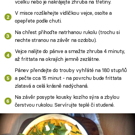
vcelku nebo je nakrájejte zhruba na třetiny.
V misce rozšlehejte vidličkou vejce, osolte a
opepřete podle chuti.
Na chřest přihoďte natrhanou rukolu (trochu si
nechte stranou na závěr na ozdobu).
Vejce nalijte do pánve a smažte zhruba 4 minuty,
až frittata na okrajích jemně zezlátne.
Pánev přendejte do trouby vyhřáté na 180 stupňů
a pečte cca 15 minut - na povrchu bude frittata
zlatavá a celá krásně nadýchaná.
Na závěr posypte kousky kozího sýra a zbylou
čerstvou rukolou. Servírujte teplé či studené.