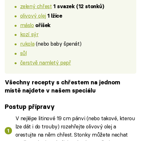
zelený chřest
1 svazek (12 stonků)
olivový olej
1 lžíce
máslo
oříšek
kozí sýr
rukola
(nebo baby špenát)
sůl
čerstvě namletý pepř
Všechny recepty s chřestem na jednom
místě najdete v našem speciálu
Postup přípravy
V nejlépe litinové 19 cm pánvi (nebo takové, kterou
lze dát i do trouby) rozehřejte olivový olej a
orestujte na něm chřest. Stonky můžete nechat