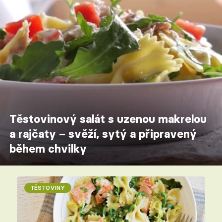
Těstovinový salát s uzenou makrelou
a rajčaty – svěží, sytý a připravený
během chvilky
TĚSTOVINY