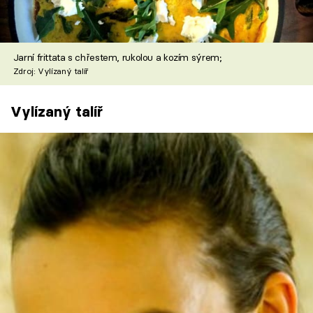
Jarní frittata s chřestem, rukolou a kozím sýrem;
Zdroj: Vylízaný talíř
Vylízaný talíř