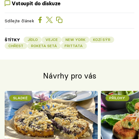
Vstoupit do diskuze
Sdílejte článek
ŠTÍTKY
JÍDLO
VEJCE
NEW YORK
KOZÍ SÝR
CHŘEST
ROKETA SETÁ
FRITTATA
Návrhy pro vás
SLADKÉ
PŘÍLOHY