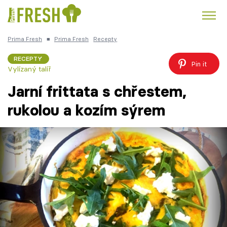
Prima Fresh
■
Prima Fresh
Recepty
Kuře
Polévky k večeři
Rychlé večeře
Trendy:
RECEPTY
Pin it
Vylízaný talíř
Česká kuchyně
Čokoláda
Jarní frittata s chřestem,
rukolou a kozím sýrem
Témata
Recepty
Články
TV Program