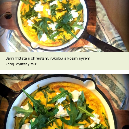
Jarní frittata s chřestem, rukolou a kozím sýrem;
Zdroj: Vylízaný talíř