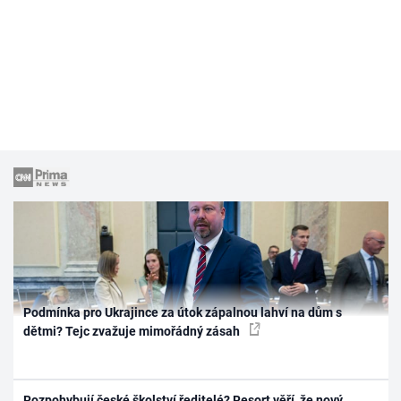
Podmínka pro Ukrajince za útok zápalnou lahví na dům s
dětmi? Tejc zvažuje mimořádný zásah
Rozpohybují české školství ředitelé? Resort věří, že nový