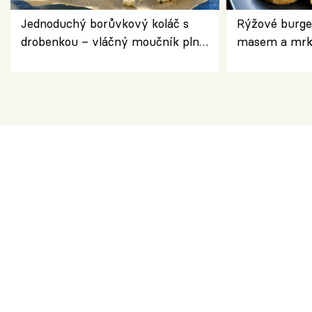
Jednoduchý borůvkový koláč s
Rýžové burge
drobenkou – vláčný moučník plný
masem a mrk
ovoce
salátem – leh