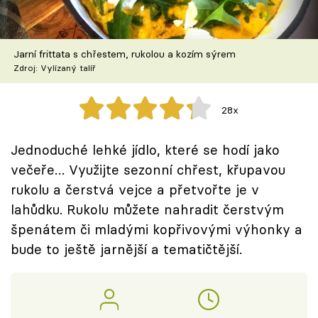
Škola vaření
Recepty z TV
Jarní frittata s chřestem, rukolou a kozím sýrem
Zdroj: Vylízaný talíř
Speciál: Cuketa
28x
Těhotnej kuchař
Jednoduché lehké jídlo, které se hodí jako
Sledujte prima+
večeře… Využijte sezonní chřest, křupavou
rukolu a čerstvá vejce a přetvořte je v
Přihlášení
lahůdku. Rukolu můžete nahradit čerstvým
špenátem či mladými kopřivovými výhonky a
bude to ještě jarnější a tematičtější.
Sledujte nás