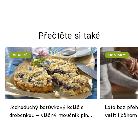
Přečtěte si také
SLADKÉ
NOVINKY
Jednoduchý borůvkový koláč s
Léto bez přeh
drobenkou – vláčný moučník plný
vařit i během
ovoce