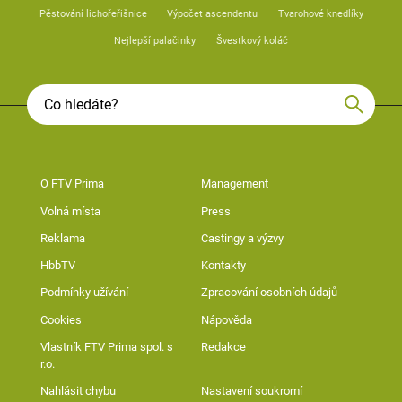
Pěstování lichořeřišnice
Výpočet ascendentu
Tvarohové knedlíky
Nejlepší palačinky
Švestkový koláč
O FTV Prima
Management
Volná místa
Press
Reklama
Castingy a výzvy
HbbTV
Kontakty
Podmínky užívání
Zpracování osobních údajů
Cookies
Nápověda
Vlastník FTV Prima spol. s
Redakce
r.o.
Nahlásit chybu
Nastavení soukromí