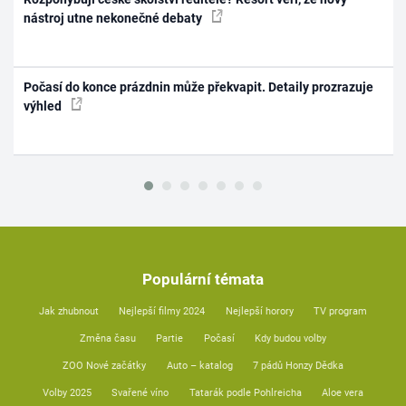
nástroj utne nekonečné debaty
Počasí do konce prázdnin může překvapit. Detaily prozrazuje
výhled
Populární témata
Jak zhubnout
Nejlepší filmy 2024
Nejlepší horory
TV program
Změna času
Partie
Počasí
Kdy budou volby
ZOO Nové začátky
Auto – katalog
7 pádů Honzy Dědka
Volby 2025
Svařené víno
Tatarák podle Pohlreicha
Aloe vera