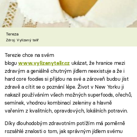
Tereza
Zdroj: Vylízaný talíř
Terezie chce na svém
blogu
ukázat, že hranice mezi
www.vylizanytalir.cz
zdravým a geniálně chutným jídlem neexistuje a že i
hard core foodies si přijdou na své a zároveň budou jíst
zdravě a cítit se o poznání lépe. Život v New Yorku ji
nakazil používáním všech možných superfoods, ořechů,
semínek, vhodnou kombinací zeleniny a hlavně
vařením z kvalitních, opravdových, lokálních potravin.
Díky dlouhodobým zdravotním potížím má poměrně
rozsáhlé znalosti o tom, jak správným jídlem svému