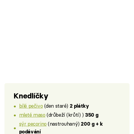
Knedlíčky
bílé pečivo
(den staré)
2 plátky
mleté maso
(drůbeží (krůtí) )
350 g
sýr pecorino
(nastrouhaný)
200 g + k
podávání