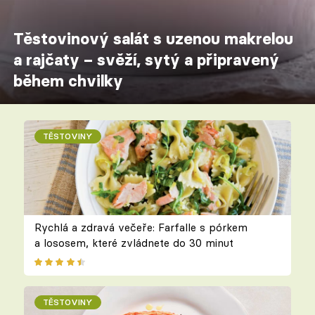
Těstovinový salát s uzenou makrelou
a rajčaty – svěží, sytý a připravený
během chvilky
TĚSTOVINY
Rychlá a zdravá večeře: Farfalle s pórkem
a lososem, které zvládnete do 30 minut
TĚSTOVINY