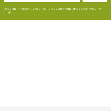
Odesláním formuláře souhlasíte s
podmínkami zpracování osobních
údajů