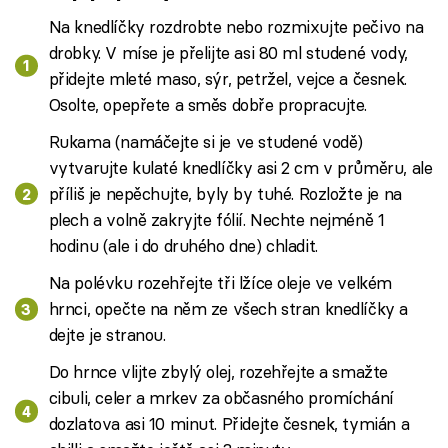
Na knedlíčky rozdrobte nebo rozmixujte pečivo na
drobky. V míse je přelijte asi 80 ml studené vody,
přidejte mleté maso, sýr, petržel, vejce a česnek.
Osolte, opepřete a směs dobře propracujte.
Rukama (namáčejte si je ve studené vodě)
vytvarujte kulaté knedlíčky asi 2 cm v průměru, ale
příliš je nepěchujte, byly by tuhé. Rozložte je na
plech a volně zakryjte fólií. Nechte nejméně 1
hodinu (ale i do druhého dne) chladit.
Na polévku rozehřejte tři lžíce oleje ve velkém
hrnci, opečte na něm ze všech stran knedlíčky a
dejte je stranou.
Do hrnce vlijte zbylý olej, rozehřejte a smažte
cibuli, celer a mrkev za občasného promíchání
dozlatova asi 10 minut. Přidejte česnek, tymián a