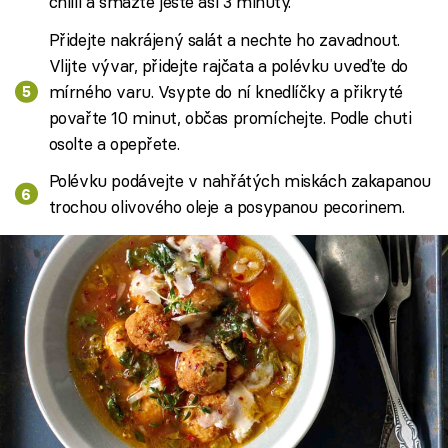
chilli a smažte ještě asi 3 minuty.
Přidejte nakrájený salát a nechte ho zavadnout.
Vlijte vývar, přidejte rajčata a polévku uveďte do
mírného varu. Vsypte do ní knedlíčky a přikryté
povařte 10 minut, občas promíchejte. Podle chuti
osolte a opepřete.
Polévku podávejte v nahřátých miskách zakapanou
trochou olivového oleje a posypanou pecorinem.