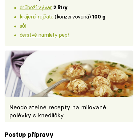
drůbeží vývar
2 litry
krájená rajčata
(konzervovaná)
100 g
sůl
čerstvě namletý pepř
Neodolatelné recepty na milované
polévky s knedlíčky
Postup přípravy