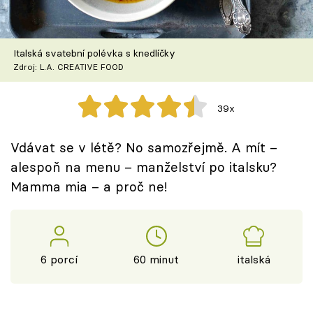
Škola vaření
Recepty z TV
Italská svatební polévka s knedlíčky
Zdroj: L.A. CREATIVE FOOD
Speciál: Cuketa
39x
Těhotnej kuchař
Vdávat se v létě? No samozřejmě. A mít –
Sledujte prima+
alespoň na menu – manželství po italsku?
Mamma mia – a proč ne!
Přihlášení
Sledujte nás
6 porcí
60 minut
italská