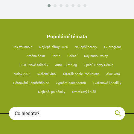
Populární témata
Jak zhubnout
Nejlepší filmy 2024
Nejlepší horory
TV program
Změna času
Partie
Počasí
Kdy budou volby
ZOO Nové začátky
Auto – katalog
7 pádů Honzy Dědka
Volby 2025
Svařené víno
Tatarák podle Pohlreicha
Aloe vera
Pěstování lichořeřišnice
Výpočet ascendentu
Tvarohové knedlíky
Nejlepší palačinky
Švestkový koláč