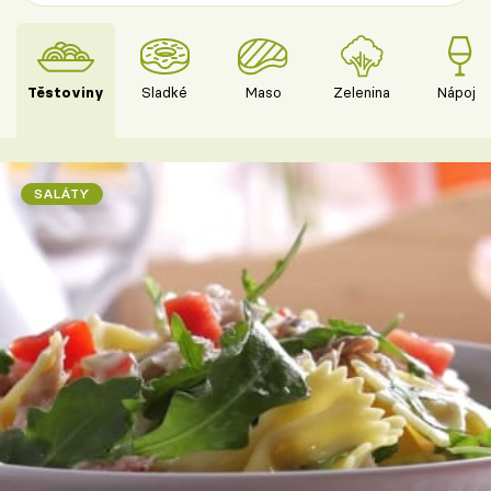
Těstoviny
Sladké
Maso
Zelenina
Nápoje
SALÁTY