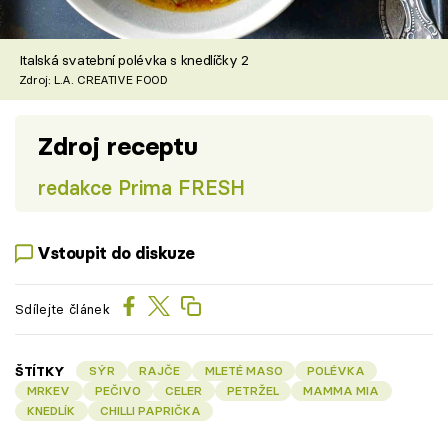
Italská svatební polévka s knedlíčky 2
Zdroj: L.A. CREATIVE FOOD
Zdroj receptu
redakce Prima FRESH
Vstoupit do diskuze
Sdílejte článek
ŠTÍTKY
SÝR
RAJČE
MLETÉ MASO
POLÉVKA
MRKEV
PEČIVO
CELER
PETRŽEL
MAMMA MIA
KNEDLÍK
CHILLI PAPRIČKA