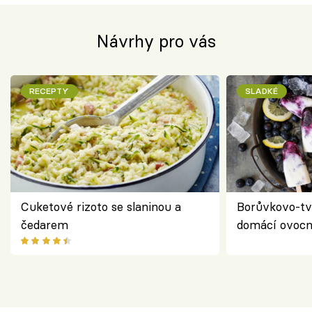
Návrhy pro vás
RECEPTY
SLADKÉ
Cuketové rizoto se slaninou a
Borůvkovo-tv
čedarem
domácí ovocn