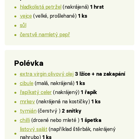
hladkolistá petržel
(nakrájená)
1 hrst
vejce
(velké, prošlehané)
1 ks
sůl
čerstvě namletý pepř
Polévka
extra virgin olivový olej
3 lžíce + na zakapání
cibule
(malá, nakrájená)
1 ks
řapíkatý celer
(nakrájený)
1 řapík
mrkev
(nakrájená na kostičky)
1 ks
tymián
(čerstvý )
2 snítky
chilli
(drcené nebo mleté )
1 špetka
listový salát
(například štěrbák, nakrájený
nahrubo)
1 ks