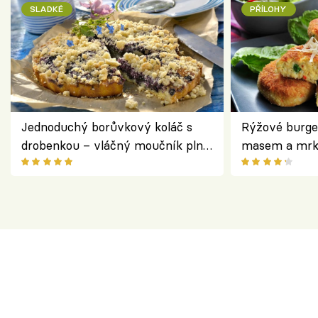
SLADKÉ
PŘÍLOHY
Jednoduchý borůvkový koláč s
Rýžové burge
drobenkou – vláčný moučník plný
masem a mrk
ovoce
salátem – leh