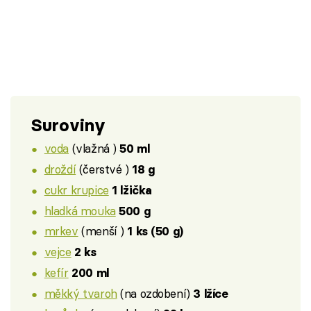
Suroviny
voda
(vlažná )
50 ml
droždí
(čerstvé )
18 g
cukr krupice
1 lžička
hladká mouka
500 g
mrkev
(menší )
1 ks (50 g)
vejce
2 ks
kefír
200 ml
měkký tvaroh
(na ozdobení)
3 lžíce