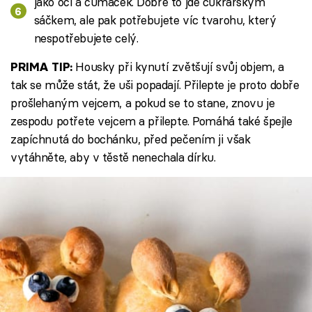
jako oči a čumáček. Dobře to jde cukrářským
sáčkem, ale pak potřebujete víc tvarohu, který
nespotřebujete celý.
Housky při kynutí zvětšují svůj objem, a
PRIMA TIP:
tak se může stát, že uši popadají. Přilepte je proto dobře
prošlehaným vejcem, a pokud se to stane, znovu je
zespodu potřete vejcem a přilepte. Pomáhá také špejle
zapíchnutá do bochánku, před pečením ji však
vytáhněte, aby v těstě nenechala dírku.