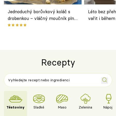
Jednoduchý borůvkový koláč s
Léto bez přeh
drobenkou – vláčný moučník plný
vařit i během
ovoce
Recepty
Těstoviny
Sladké
Maso
Zelenina
Nápoje