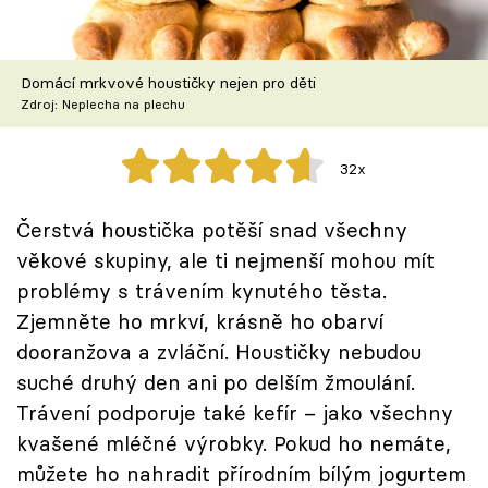
Škola vaření
Recepty z TV
Domácí mrkvové houstičky nejen pro děti
Zdroj: Neplecha na plechu
Speciál: Cuketa
32x
Těhotnej kuchař
Čerstvá houstička potěší snad všechny
Sledujte prima+
věkové skupiny, ale ti nejmenší mohou mít
problémy s trávením kynutého těsta.
Přihlášení
Zjemněte ho mrkví, krásně ho obarví
dooranžova a zvláční. Houstičky nebudou
suché druhý den ani po delším žmoulání.
Sledujte nás
Trávení podporuje také kefír – jako všechny
kvašené mléčné výrobky. Pokud ho nemáte,
můžete ho nahradit přírodním bílým jogurtem