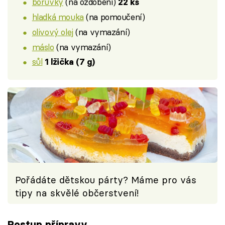
borůvky
(na ozdobení)
22 ks
hladká mouka
(na pomoučení)
olivový olej
(na vymazání)
máslo
(na vymazání)
sůl
1 lžička (7 g)
Pořádáte dětskou párty? Máme pro vás
tipy na skvělé občerstvení!
Postup přípravy