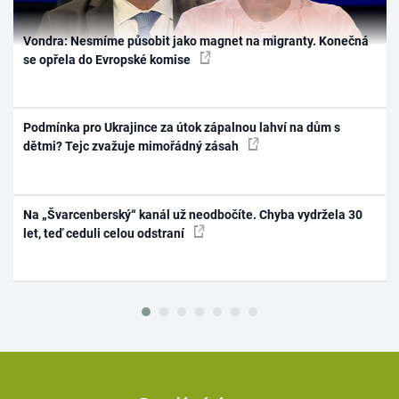
Vondra: Nesmíme působit jako magnet na migranty. Konečná
se opřela do Evropské komise
Podmínka pro Ukrajince za útok zápalnou lahví na dům s
dětmi? Tejc zvažuje mimořádný zásah
Na „Švarcenberský“ kanál už neodbočíte. Chyba vydržela 30
let, teď ceduli celou odstraní