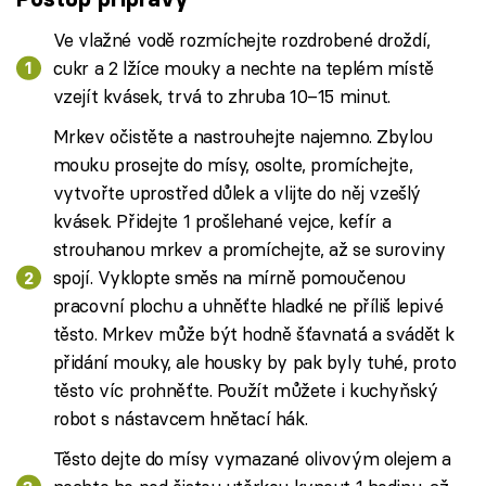
Ve vlažné vodě rozmíchejte rozdrobené droždí,
cukr a 2 lžíce mouky a nechte na teplém místě
vzejít kvásek, trvá to zhruba 10–15 minut.
Mrkev očistěte a nastrouhejte najemno. Zbylou
mouku prosejte do mísy, osolte, promíchejte,
vytvořte uprostřed důlek a vlijte do něj vzešlý
kvásek. Přidejte 1 prošlehané vejce, kefír a
strouhanou mrkev a promíchejte, až se suroviny
spojí. Vyklopte směs na mírně pomoučenou
pracovní plochu a uhněťte hladké ne příliš lepivé
těsto. Mrkev může být hodně šťavnatá a svádět k
přidání mouky, ale housky by pak byly tuhé, proto
těsto víc prohněťte. Použít můžete i kuchyňský
robot s nástavcem hnětací hák.
Těsto dejte do mísy vymazané olivovým olejem a