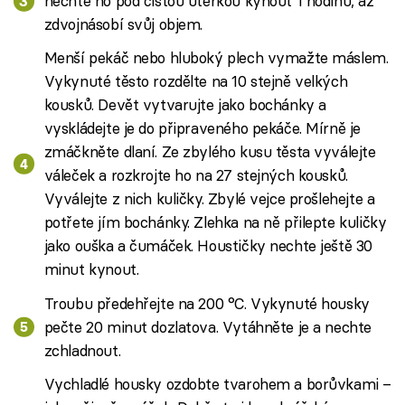
nechte ho pod čistou utěrkou kynout 1 hodinu, až
zdvojnásobí svůj objem.
Menší pekáč nebo hluboký plech vymažte máslem.
Vykynuté těsto rozdělte na 10 stejně velkých
kousků. Devět vytvarujte jako bochánky a
vyskládejte je do připraveného pekáče. Mírně je
zmáčkněte dlaní. Ze zbylého kusu těsta vyválejte
váleček a rozkrojte ho na 27 stejných kousků.
Vyválejte z nich kuličky. Zbylé vejce prošlehejte a
potřete jím bochánky. Zlehka na ně přilepte kuličky
jako ouška a čumáček. Houstičky nechte ještě 30
minut kynout.
Troubu předehřejte na 200 °C. Vykynuté housky
pečte 20 minut dozlatova. Vytáhněte je a nechte
zchladnout.
Vychladlé housky ozdobte tvarohem a borůvkami –