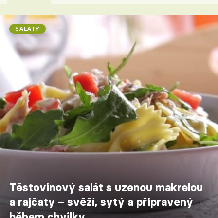
SALÁTY
Těstovinový salát s uzenou makrelou
a rajčaty – svěží, sytý a připravený
během chvilky