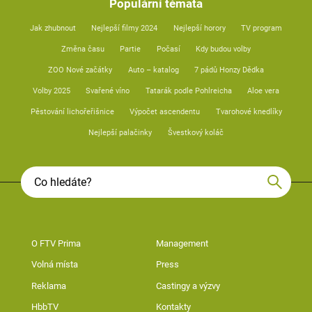
Populární témata
Jak zhubnout
Nejlepší filmy 2024
Nejlepší horory
TV program
Změna času
Partie
Počasí
Kdy budou volby
ZOO Nové začátky
Auto – katalog
7 pádů Honzy Dědka
Volby 2025
Svařené víno
Tatarák podle Pohlreicha
Aloe vera
Pěstování lichořeřišnice
Výpočet ascendentu
Tvarohové knedlíky
Nejlepší palačinky
Švestkový koláč
O FTV Prima
Management
Volná místa
Press
Reklama
Castingy a výzvy
HbbTV
Kontakty