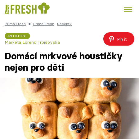
Prima Fresh
■
Prima Fresh
Recepty
Kuře
Polévky k večeři
Rychlé večeře
Trendy:
RECEPTY
Pin it
Markéta Lorenc Trpišovská
Česká kuchyně
Čokoláda
Domácí mrkvové houstičky
nejen pro děti
Témata
Recepty
Články
TV Program