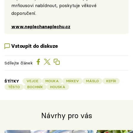
mrňousovi nabídnout, poskytuje věkové
doporučení.
www.neplechanaplechu.cz
Vstoupit do diskuze
Sdílejte článek
ŠTÍTKY
VEJCE
MOUKA
MRKEV
MÁSLO
KEFÍR
TĚSTO
BOCHNÍK
HOUSKA
Návrhy pro vás