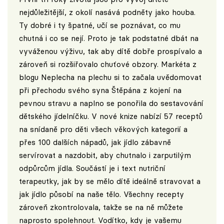
nejdůležitější, z okolí nasává podněty jako houba.
Ty dobré i ty špatné, učí se poznávat, co mu
chutná i co se nejí. Proto je tak podstatné dbát na
vyváženou výživu, tak aby dítě dobře prospívalo a
zároveň si rozšiřovalo chuťové obzory. Markéta z
blogu Neplecha na plechu si to začala uvědomovat
při přechodu svého syna Štěpána z kojení na
pevnou stravu a naplno se ponořila do sestavování
dětského jídelníčku. V nové knize nabízí 57 receptů
na snídaně pro děti všech věkových kategorií a
přes 100 dalších nápadů, jak jídlo zábavně
servírovat a nazdobit, aby chutnalo i zarputilým
odpůrcům jídla. Součástí je i text nutriční
terapeutky, jak by se mělo dítě ideálně stravovat a
jak jídlo působí na naše tělo. Všechny recepty
zároveň zkontrolovala, takže se na ně můžete
naprosto spolehnout. Vodítko, kdy je vašemu