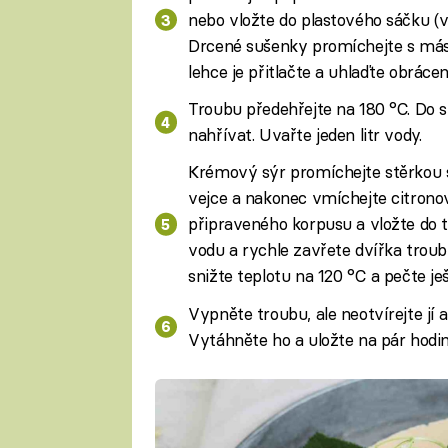
nebo vložte do plastového sáčku (v
Drcené sušenky promíchejte s másl
lehce je přitlačte a uhlaďte obrácen
Troubu předehřejte na 180 °C. Do s
nahřívat. Uvařte jeden litr vody.
Krémový sýr promíchejte stěrkou 
vejce a nakonec vmíchejte citrono
připraveného korpusu a vložte do t
vodu a rychle zavřete dvířka trouby
snižte teplotu na 120 °C a pečte je
Vypněte troubu, ale neotvírejte jí 
Vytáhněte ho a uložte na pár hodin,