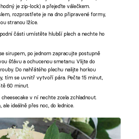
hodný je zip-lock) a přejeďte válečkem.
em, rozprostřete je na dno připravené formy,
ou stranou lžíce.
podní části umístěte hlubší plech a nechte ho
se sirupem, po jednom zapracujte postupně
vou šťávu a ochucenou smetanu. Vlijte do
rouby. Do nahřátého plechu nalijte horkou
, tím se uvnitř vytvoří pára. Pečte 15 minut,
ště 60 minut.
a cheesecake v ní nechte zcela zchladnout.
 ale ideálně přes noc, do lednice.