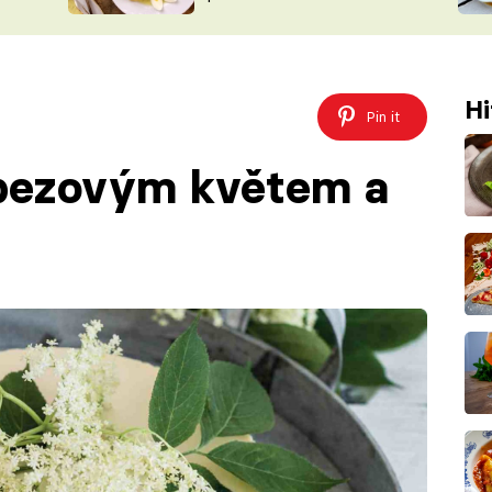
ŠÉFREDAK
VYCHYTÁVKY
SOUTĚŽ FR
NA NÁKUPECH
ČASOPIS
Hi
Pin it
bezovým květem a