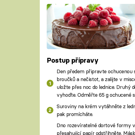
Postup přípravy
Den předem připravte ochucenou s
broučků a nečistot, a zalijte v misc
uložte přes noc do lednice. Druhý
vyhoďte. Odměřte 65 g ochucené 
Suroviny na krém vytáhněte z ledni
pak promícháte.
Dno rozevíratelné dortové formy vy
přesahující papír odstřihněte. Más