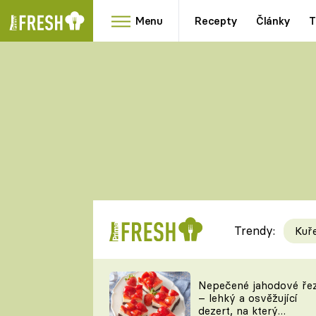
Menu
Recepty
Články
T
Oblíbené
Přílohy
recepty
HRANOLKY
HOUBY
KNEDLÍKY
DÝNĚ
KAŠE
RYCHLOVKY
Trendy:
Kuř
Populární
Videorecept
Nepečené jahodové ře
– lehký a osvěžující
kuchaři
dezert, na který
TEĎ VAŘÍ ŠÉF!