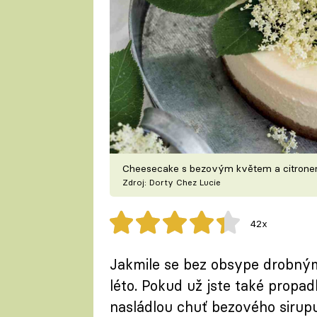
Cheesecake s bezovým květem a citron
Zdroj: Dorty Chez Lucie
42x
Jakmile se bez obsype drobnými
léto. Pokud už jste také propad
nasládlou chuť bezového sirupu