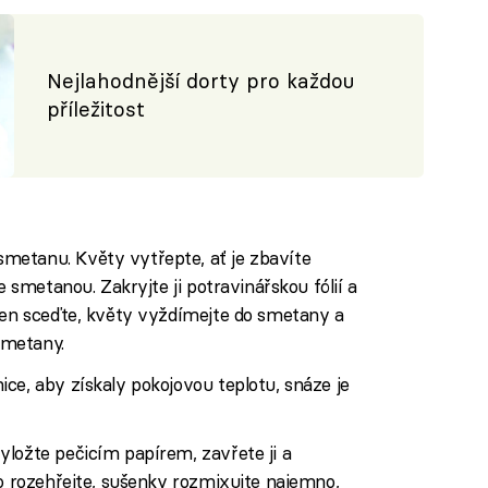
Nejlahodnější dorty pro každou
příležitost
metanu. Květy vytřepte, ať je zbavíte
e smetanou. Zakryjte ji potravinářskou fólií a
 den sceďte, květy vyždímejte do smetany a
smetany.
ce, aby získaly pokojovou teplotu, snáze je
ložte pečicím papírem, zavřete ji a
lo rozehřejte, sušenky rozmixujte najemno,