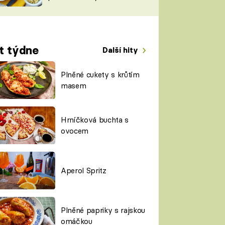
TORKY
ESH
t týdne
Další hity
Plněné cukety s krůtím
masem
Hrníčková buchta s
ovocem
Aperol Spritz
Plněné papriky s rajskou
omáčkou