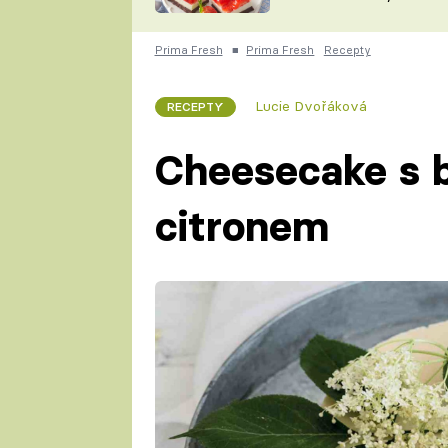
nepotřebujete troubu
ZDENĚK
ČESKO NA TALÍŘI
POHLREICH
Prima Fresh
■
Prima Fresh
Recepty
KAROLÍNA,
JAROSLAV SAPÍK
DOMÁCÍ
Lucie Dvořáková
RECEPTY
KUCHAŘKA
KAROLÍNA
KAMBERSKÁ
Cheesecake s 
citronem