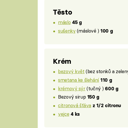
Těsto
máslo
45 g
sušenky
(máslové )
100 g
Krém
bezový květ
(bez stonků a zelen
smetana ke šlehání
110 g
krémový sýr
(tučný )
600 g
Bezový sirup
150 g
citronová šťáva
z 1/2 citronu
vejce
4 ks