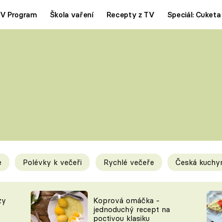
V Program
Škola vaření
Recepty z TV
Speciál: Cuketa
Polévky
Saláty
ČESKÁ KLASIKA
TĚSTOVIN
SILNÉ VÝVARY
SLADKÉ
KRÉMOVÉ
BEZMASÁ J
e
Polévky k večeři
Rychlé večeře
Česká kuchy
y
Tipy a triky
Novink
zy
Koprová omáčka -
jednoduchý recept na
poctivou klasiku
KAM ZA JÍDLEM
BLOG