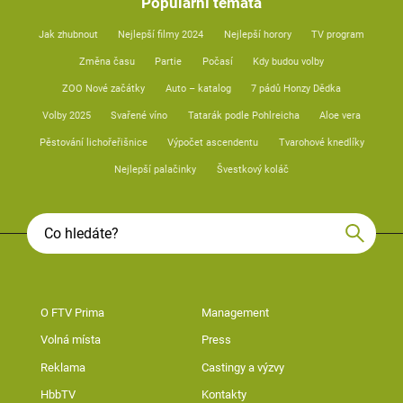
Populární témata
Jak zhubnout
Nejlepší filmy 2024
Nejlepší horory
TV program
Změna času
Partie
Počasí
Kdy budou volby
ZOO Nové začátky
Auto – katalog
7 pádů Honzy Dědka
Volby 2025
Svařené víno
Tatarák podle Pohlreicha
Aloe vera
Pěstování lichořeřišnice
Výpočet ascendentu
Tvarohové knedlíky
Nejlepší palačinky
Švestkový koláč
O FTV Prima
Management
Volná místa
Press
Reklama
Castingy a výzvy
HbbTV
Kontakty