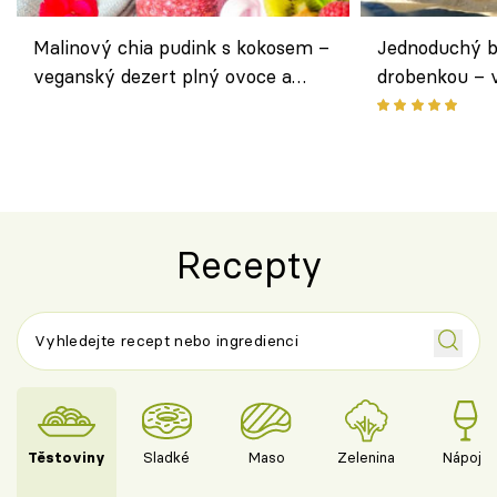
Malinový chia pudink s kokosem –
Jednoduchý b
veganský dezert plný ovoce a
drobenkou – 
ořechů
ovoce
Recepty
Těstoviny
Sladké
Maso
Zelenina
Nápoje