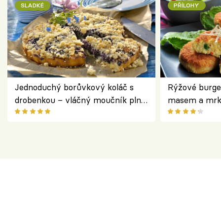
SLADKÉ
PŘÍLOHY
Jednoduchý borůvkový koláč s
Rýžové burge
drobenkou – vláčný moučník plný
masem a mrk
ovoce
salátem – leh