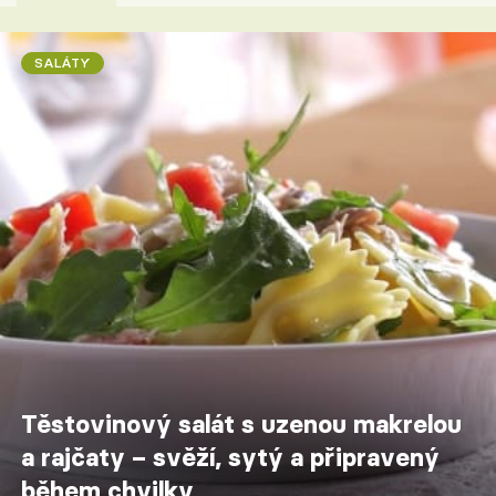
SALÁTY
Těstovinový salát s uzenou makrelou
a rajčaty – svěží, sytý a připravený
během chvilky