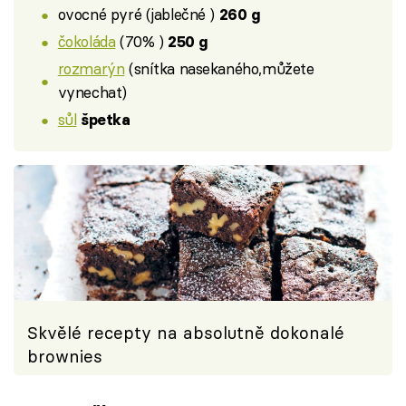
ovocné pyré (jablečné )
260 g
čokoláda
(70% )
250 g
rozmarýn
(snítka nasekaného,můžete
vynechat)
sůl
špetka
Skvělé recepty na absolutně dokonalé
brownies