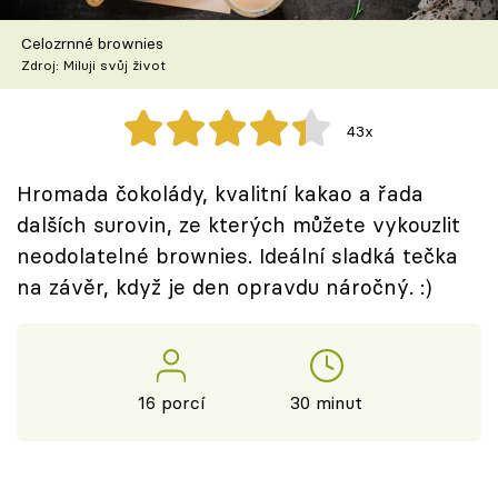
Škola vaření
Celozrnné brownies
Zdroj: Miluji svůj život
Recepty z TV
Speciál: Cuketa
43x
Těhotnej kuchař
Hromada čokolády, kvalitní kakao a řada
dalších surovin, ze kterých můžete vykouzlit
Sledujte prima+
neodolatelné brownies. Ideální sladká tečka
na závěr, když je den opravdu náročný. :)
Přihlášení
Sledujte nás
16 porcí
30 minut