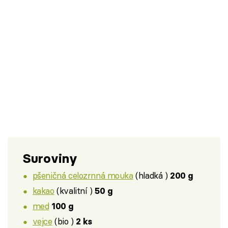
Suroviny
pšeničná celozrnná mouka
(hladká )
200 g
kakao
(kvalitní )
50 g
med
100 g
vejce
(bio )
2 ks