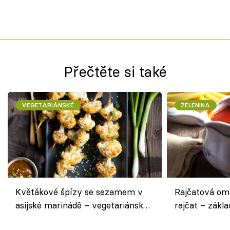
Přečtěte si také
VEGETARIÁNSKÉ
ZELENINA
Květákové špízy se sezamem v
Rajčatová om
asijské marinádě – vegetariánská
rajčat – zákla
chuťovka z grilu