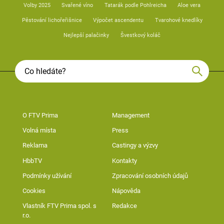
Volby 2025
Svařené víno
Tatarák podle Pohlreicha
Aloe vera
Pěstování lichořeřišnice
Výpočet ascendentu
Tvarohové knedlíky
Nejlepší palačinky
Švestkový koláč
O FTV Prima
Management
Volná místa
Press
Reklama
Castingy a výzvy
HbbTV
Kontakty
Podmínky užívání
Zpracování osobních údajů
Cookies
Nápověda
Vlastník FTV Prima spol. s
Redakce
r.o.