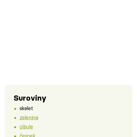
Suroviny
skelet
zelenina
cibule
česnek