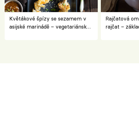
Květákové špízy se sezamem v
Rajčatová om
asijské marinádě – vegetariánská
rajčat – zákla
chuťovka z grilu