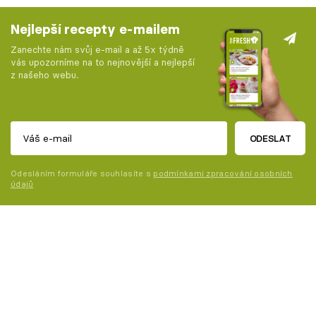
Nejlepší recepty e-mailem
Zanechte nám svůj e-mail a až 5x týdně
vás upozorníme na to nejnovější a nejlepší
z našeho webu.
ODESLAT
Odesláním formuláře souhlasíte s
podmínkami zpracování osobních
údajů