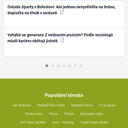
Ostuda Sparty v Boleslavi: Ani jednou nevystřelila na bránu,
doplatila na třesk v sestavě
Vyhýbá se generace Z vedoucím pozicím? Podle sociologů
mladí kariéru obětují jistotě
Populární témata
Jak zhubnout
Nejlepší filmy 2024
Nejlepší horory
TV program
Změna času
Partie
Počasí
Kdy budou volby
ZOO Nové začátky
Auto – katalog
7 pádů Honzy Dědka