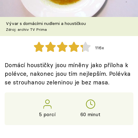
Škola vaření
Recepty z TV
Vývar s domácími nudlemi a houstičkou
Zdroj: archiv TV Prima
Speciál: Cuketa
116x
Těhotnej kuchař
Domácí houstičky jsou míněny jako příloha k
Sledujte prima+
polévce, nakonec jsou tím nejlepším. Polévka
se strouhanou zeleninou je bez masa.
Přihlášení
Sledujte nás
5 porcí
60 minut