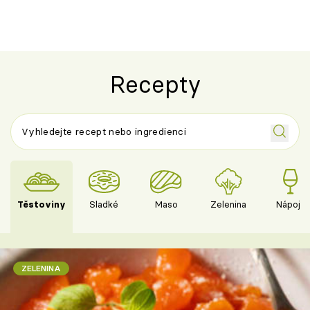
Recepty
Těstoviny
Sladké
Maso
Zelenina
Nápoje
ZELENINA