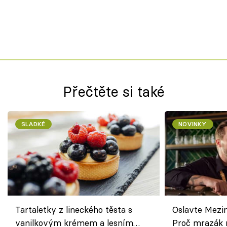
Přečtěte si také
SLADKÉ
NOVINKY
Tartaletky z lineckého těsta s
Oslavte Mezin
vanilkovým krémem a lesním
Proč mrazák n