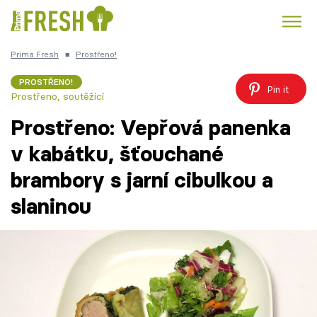
Prima Fresh
■
Prostřeno!
Kuře
Polévky k večeři
Rychlé večeře
Trendy:
PROSTŘENO!
Pin it
Prostřeno, soutěžící
Česká kuchyně
Čokoláda
Prostřeno: Vepřová panenka
v kabátku, šťouchané
brambory s jarní cibulkou a
Témata
slaninou
Recepty
Články
TV Program