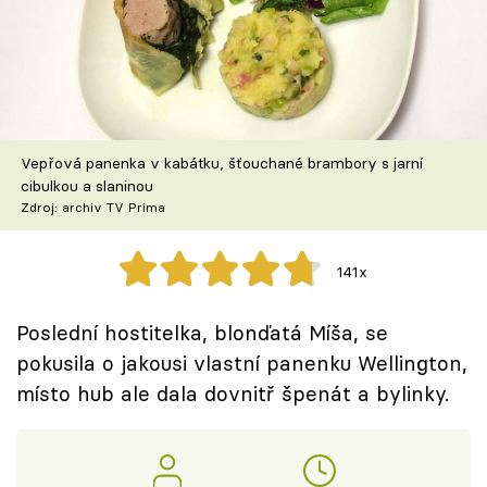
Škola vaření
Recepty z TV
Speciál: Cuketa
Vepřová panenka v kabátku, šťouchané brambory s jarní
Těhotnej kuchař
cibulkou a slaninou
Zdroj: archiv TV Prima
Sledujte prima+
141x
Přihlášení
Poslední hostitelka, blonďatá Míša, se
pokusila o jakousi vlastní panenku Wellington,
Sledujte nás
místo hub ale dala dovnitř špenát a bylinky.