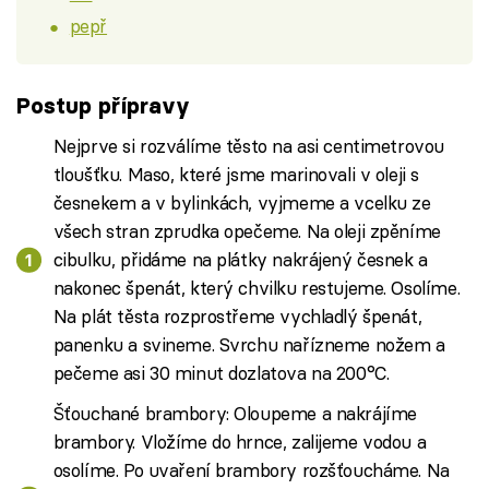
pepř
Postup přípravy
Nejprve si rozválíme těsto na asi centimetrovou
tloušťku. Maso, které jsme marinovali v oleji s
česnekem a v bylinkách, vyjmeme a vcelku ze
všech stran zprudka opečeme. Na oleji zpěníme
cibulku, přidáme na plátky nakrájený česnek a
nakonec špenát, který chvilku restujeme. Osolíme.
Na plát těsta rozprostřeme vychladlý špenát,
panenku a svineme. Svrchu nařízneme nožem a
pečeme asi 30 minut dozlatova na 200°C.
Šťouchané brambory: Oloupeme a nakrájíme
brambory. Vložíme do hrnce, zalijeme vodou a
osolíme. Po uvaření brambory rozšťoucháme. Na