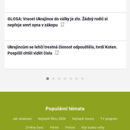
GLOSA: Vracet Ukrajince do války je zlo. Žádný rodič si
nepřeje smrt syna v zákopu
Ukrajincům se lehčí trestná činnost odpouštěla, tvrdí Koten.
Pospíšil chtěl vidět čísla
Populární témata
Jak zhubnout
Nejlepší filmy 2024
Nejlepší horory
TV program
Změna času
Partie
Počasí
Kdy budou volby