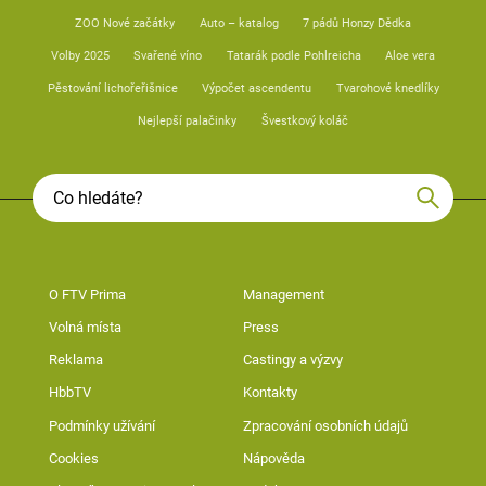
ZOO Nové začátky
Auto – katalog
7 pádů Honzy Dědka
Volby 2025
Svařené víno
Tatarák podle Pohlreicha
Aloe vera
Pěstování lichořeřišnice
Výpočet ascendentu
Tvarohové knedlíky
Nejlepší palačinky
Švestkový koláč
O FTV Prima
Management
Volná místa
Press
Reklama
Castingy a výzvy
HbbTV
Kontakty
Podmínky užívání
Zpracování osobních údajů
Cookies
Nápověda