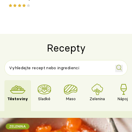
ovocem podle Bread Society
horku vsadit 
Recepty
Těstoviny
Sladké
Maso
Zelenina
Nápoje
ZELENINA