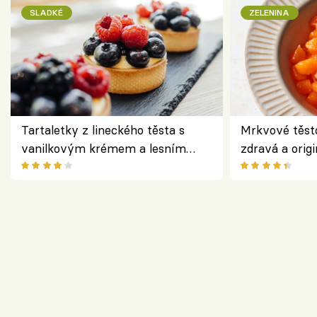
SLADKÉ
ZELENINA
Tartaletky z lineckého těsta s
Mrkvové těst
vanilkovým krémem a lesním
zdravá a origi
ovocem podle Bread Society
klasiky