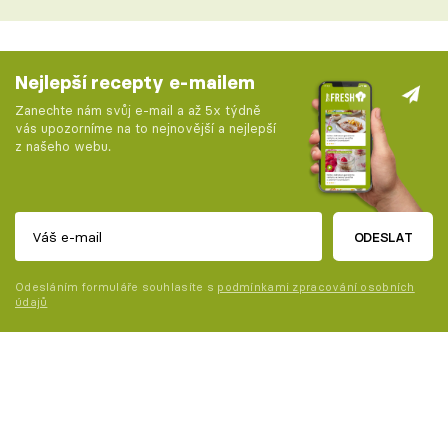
Nejlepší recepty e-mailem
Zanechte nám svůj e-mail a až 5x týdně
vás upozorníme na to nejnovější a nejlepší
z našeho webu.
ODESLAT
Odesláním formuláře souhlasíte s
podmínkami zpracování osobních
údajů