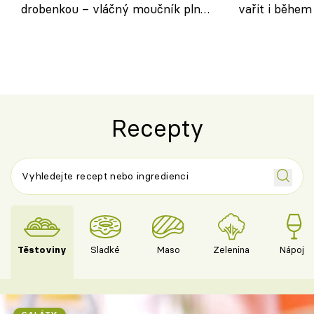
drobenkou – vláčný moučník plný
vařit i během
ovoce
Recepty
Těstoviny
Sladké
Maso
Zelenina
Nápoje