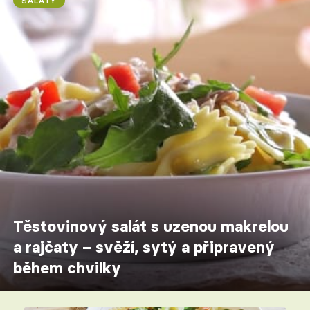
SALÁTY
Těstovinový salát s uzenou makrelou
a rajčaty – svěží, sytý a připravený
během chvilky