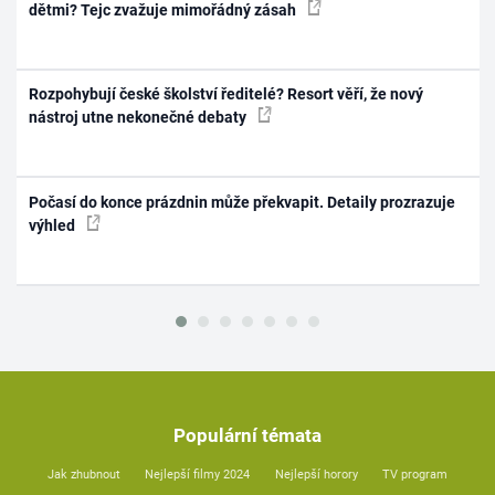
dětmi? Tejc zvažuje mimořádný zásah
Rozpohybují české školství ředitelé? Resort věří, že nový
nástroj utne nekonečné debaty
Počasí do konce prázdnin může překvapit. Detaily prozrazuje
výhled
Populární témata
Jak zhubnout
Nejlepší filmy 2024
Nejlepší horory
TV program