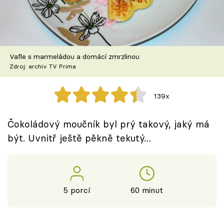
Škola vaření
Recepty z TV
Vafle s marmeládou a domácí zmrzlinou
Speciál: Cuketa
Zdroj: archiv TV Prima
Těhotnej kuchař
139x
Sledujte prima+
Čokoládový moučník byl prý takový, jaký má
být. Uvnitř ještě pěkně tekutý…
Přihlášení
Sledujte nás
5 porcí
60 minut