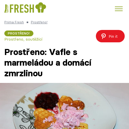
Prima Fresh
■
Prostřeno!
Kuře
Polévky k večeři
Rychlé večeře
Trendy:
PROSTŘENO!
Pin it
Prostřeno, soutěžící
Česká kuchyně
Čokoláda
Prostřeno: Vafle s
marmeládou a domácí
zmrzlinou
Témata
Recepty
Články
TV Program