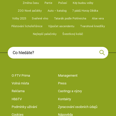
Změna času
Partie
Počasí
Kdy budou volby
ZOO Nové začátky
Auto – katalog
7 pádů Honzy Dědka
Volby 2025
Svařené víno
Tatarák podle Pohlreicha
Aloe vera
Pěstování lichořeřišnice
Výpočet ascendentu
Tvarohové knedlíky
Nejlepší palačinky
Švestkový koláč
O FTV Prima
Management
Volná místa
Press
Reklama
Castingy a výzvy
HbbTV
Kontakty
Podmínky užívání
Zpracování osobních údajů
Cookies
Nápověda