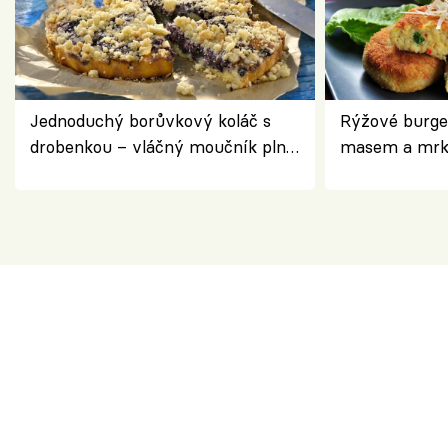
Jednoduchý borůvkový koláč s
Rýžové burge
drobenkou – vláčný moučník plný
masem a mrk
ovoce
salátem – leh