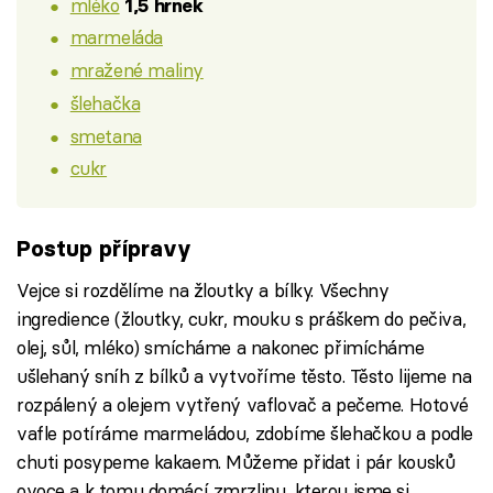
mléko
1,5 hrnek
marmeláda
mražené maliny
šlehačka
smetana
cukr
Postup přípravy
Vejce si rozdělíme na žloutky a bílky. Všechny
ingredience (žloutky, cukr, mouku s práškem do pečiva,
olej, sůl, mléko) smícháme a nakonec přimícháme
ušlehaný sníh z bílků a vytvoříme těsto. Těsto lijeme na
rozpálený a olejem vytřený vaflovač a pečeme. Hotové
vafle potíráme marmeládou, zdobíme šlehačkou a podle
chuti posypeme kakaem. Můžeme přidat i pár kousků
ovoce a k tomu domácí zmrzlinu, kterou jsme si