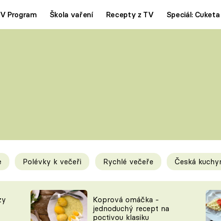
V Program
Škola vaření
Recepty z TV
Speciál: Cuketa
Polévky
Saláty
ČESKÁ KLASIKA
TĚSTOVIN
SILNÉ VÝVARY
SLADKÉ
KRÉMOVÉ
BEZMASÁ J
e
Polévky k večeři
Rychlé večeře
Česká kuchy
y
Tipy a triky
Novink
zy
Koprová omáčka -
jednoduchý recept na
poctivou klasiku
KAM ZA JÍDLEM
BLOG