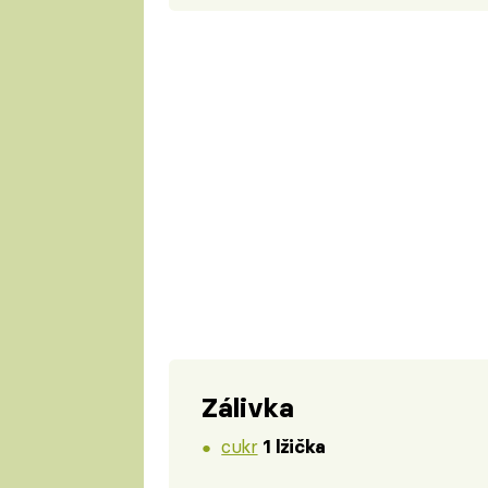
Zálivka
cukr
1 lžička