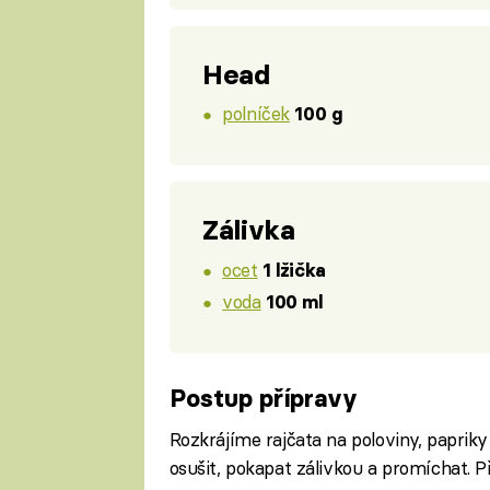
Head
polníček
100 g
Zálivka
ocet
1 lžička
voda
100 ml
Postup přípravy
Rozkrájíme rajčata na poloviny, papriky
osušit, pokapat zálivkou a promíchat