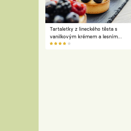
Tartaletky z lineckého těsta s
vanilkovým krémem a lesním
ovocem podle Bread Society