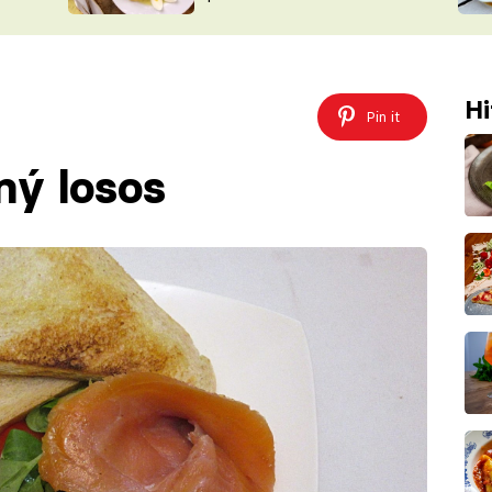
ŠÉFREDAK
VYCHYTÁVKY
SOUTĚŽ FR
NA NÁKUPECH
ČASOPIS
Hi
Pin it
ný losos