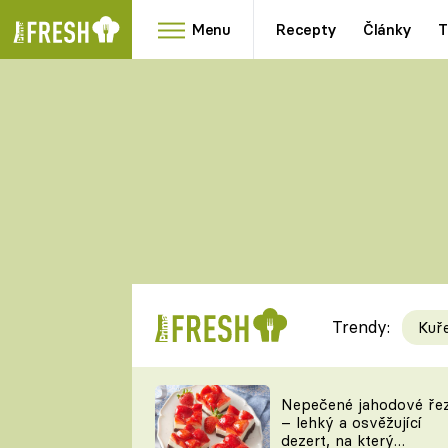
Menu
Recepty
Články
T
Oblíbené
Přílohy
recepty
HRANOLKY
HOUBY
KNEDLÍKY
DÝNĚ
KAŠE
RYCHLOVKY
Trendy:
Kuř
Populární
Videorecept
Nepečené jahodové ře
– lehký a osvěžující
kuchaři
dezert, na který
TEĎ VAŘÍ ŠÉF!