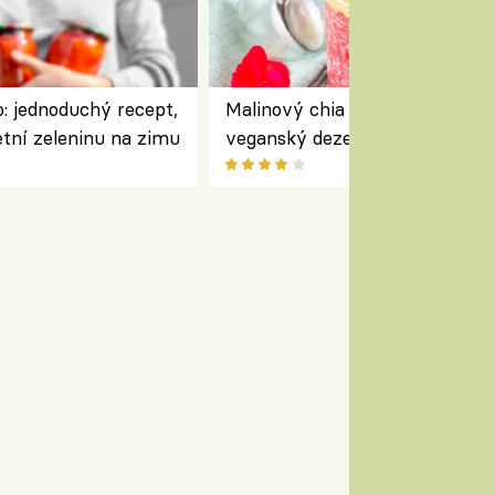
: jednoduchý recept,
Malinový chia pudink s kokose
etní zeleninu na zimu
veganský dezert plný ovoce a
ořechů