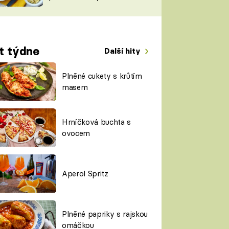
TORKY
ESH
t týdne
Další hity
Plněné cukety s krůtím
masem
Hrníčková buchta s
ovocem
Aperol Spritz
Plněné papriky s rajskou
omáčkou