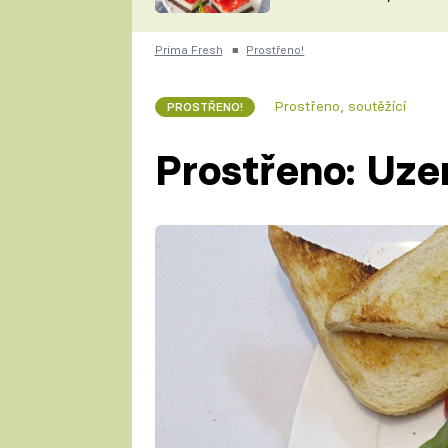
nepotřebujete troubu
ZDENĚK
ČESKO NA TALÍŘI
POHLREICH
Prima Fresh
■
Prostřeno!
KAROLÍNA,
JAROSLAV SAPÍK
DOMÁCÍ
Prostřeno, soutěžící
PROSTŘENO!
KUCHAŘKA
KAROLÍNA
KAMBERSKÁ
Prostřeno: Uze