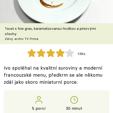
Škola vaření
Recepty z TV
Toust s foie gras, karamelizovanou hruškou a piniovými
Speciál: Cuketa
ořechy
Zdroj: archiv TV Prima
Těhotnej kuchař
136x
Sledujte prima+
Ivo spoléhal na kvalitní suroviny a moderní
Přihlášení
francouzské menu, předkrm se ale někomu
zdál jako skoro miniaturní porce.
Sledujte nás
5 porcí
30 minut