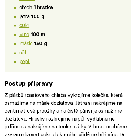
ořech
1 hrstka
játra
100 g
cukr
víno
100 ml
máslo
150 g
sůl
pepř
Postup přípravy
Z plátků toastového chleba vykrojíme kolečka, která
osmažíme na másle dozlatova. Játra si nakrájíme na
centimetrové proužky a na čisté pánvi je osmažíme
dozlatova. Hrušky rozkrojíme napůl, vydlábneme
jadřinec a nakrájíme na tenké plátky. V hrnci necháme
zkaramelizovat cukr, do kterého přidáme bílé víno. Do