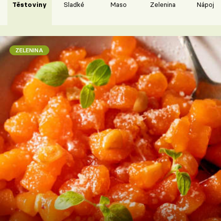
Těstoviny
Sladké
Maso
Zelenina
Nápoje
ZELENINA