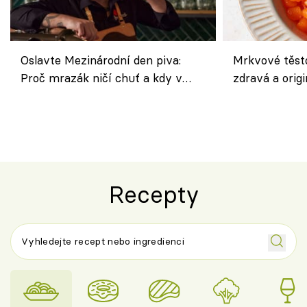
Oslavte Mezinárodní den piva:
Mrkvové těst
Proč mrazák ničí chuť a kdy v
zdravá a origi
horku vsadit na šnyt?
klasiky
Recepty