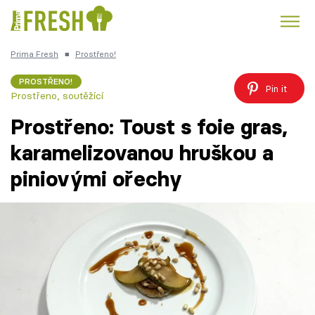
Prima Fresh
■
Prostřeno!
Kuře
Polévky k večeři
Rychlé večeře
Trendy:
PROSTŘENO!
Pin it
Prostřeno, soutěžící
Česká kuchyně
Čokoláda
Prostřeno: Toust s foie gras,
karamelizovanou hruškou a
piniovými ořechy
Témata
Recepty
Články
TV Program