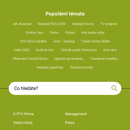
Populární témata
Jak zhubnout
Nejlepší filmy 2024
Nejlepší horory
TV program
Změna času
Partie
Počasí
Kdy budou volby
ZOO Nové začátky
Auto – katalog
7 pádů Honzy Dědka
Volby 2025
Svařené víno
Tatarák podle Pohlreicha
Aloe vera
Pěstování lichořeřišnice
Výpočet ascendentu
Tvarohové knedlíky
Nejlepší palačinky
Švestkový koláč
O FTV Prima
Management
Volná místa
Press