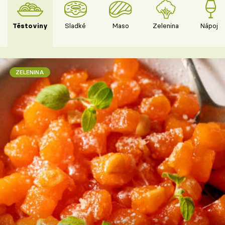
Těstoviny
Sladké
Maso
Zelenina
Nápoje
ZELENINA