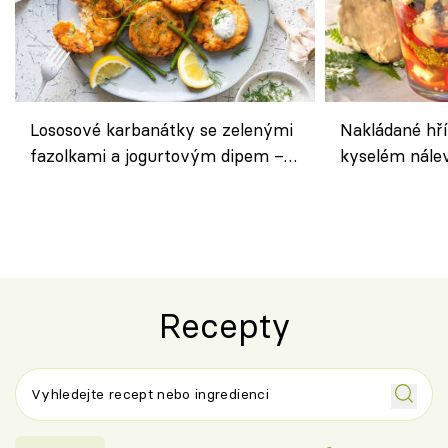
Lososové karbanátky se zelenými
Nakládané hří
fazolkami a jogurtovým dipem –
kyselém nále
svěží letní oběd
chuťovka do 
Recepty