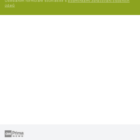
Odesláním formuláře souhlasíte s
podmínkami zpracování osobních
údajů