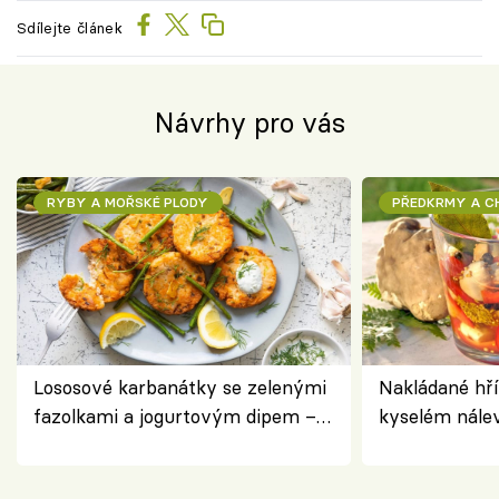
Sdílejte článek
Návrhy pro vás
RYBY A MOŘSKÉ PLODY
PŘEDKRMY A 
Lososové karbanátky se zelenými
Nakládané hří
fazolkami a jogurtovým dipem –
kyselém nále
svěží letní oběd
chuťovka do 