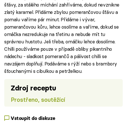
šťávy, za stálého míchání zahříváme, dokud nevznikne
zlatý karamel. Přidáme zbylou pomerančovou šťávu a
pomalu vaříme pár minut. Přidáme i vývar,
pomerančovou kůru, lehce osolíme a vaříme, dokud se
omáčka nezredukuje na třetinu a nebude mít tu
správnou hustotu. Jeli třeba, omáčku lehce dosolíme.
Chilli používáme pouze v případě obliby pikantního
nádechu - sladkost pomerančů a pálivost chilli se
navzájem doplňují. Podáváme s rýží nebo s brambory
šťouchanými s cibulkou a petrželkou.
Zdroj receptu
Prostřeno, soutěžící
Vstoupit do diskuze