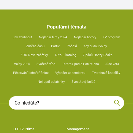
Populární témata
Jak zhubnout
Nejlepší filmy 2024
Nejlepší horory
TV program
Změna času
Partie
Počasí
Kdy budou volby
ZOO Nové začátky
Auto – katalog
7 pádů Honzy Dědka
Volby 2025
Svařené víno
Tatarák podle Pohlreicha
Aloe vera
Pěstování lichořeřišnice
Výpočet ascendentu
Tvarohové knedlíky
Nejlepší palačinky
Švestkový koláč
O FTV Prima
Management