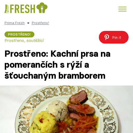
Prima Fresh
■
Prostřeno!
Kuře
Polévky k večeři
Rychlé večeře
Trendy:
PROSTŘENO!
Pin it
Prostřeno, soutěžící
Česká kuchyně
Čokoláda
Prostřeno: Kachní prsa na
pomerančích s rýží a
šťouchaným bramborem
Témata
Přihlášení
Sledujte nás