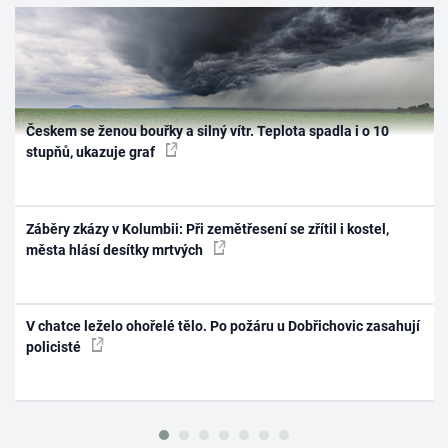
Českem se ženou bouřky a silný vítr. Teplota spadla i o 10
stupňů, ukazuje graf
Záběry zkázy v Kolumbii: Při zemětřesení se zřítil i kostel,
města hlásí desítky mrtvých
V chatce leželo ohořelé tělo. Po požáru u Dobřichovic zasahují
policisté