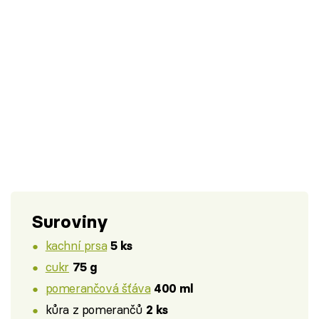
Suroviny
kachní prsa
5 ks
cukr
75 g
pomerančová šťáva
400 ml
kůra z pomerančů
2 ks