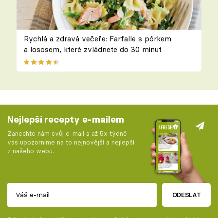
Rychlá a zdravá večeře: Farfalle s pórkem
a lososem, které zvládnete do 30 minut
Nejlepší recepty e-mailem
Zanechte nám svůj e-mail a až 5x týdně
vás upozorníme na to nejnovější a nejlepší
z našeho webu.
ODESLAT