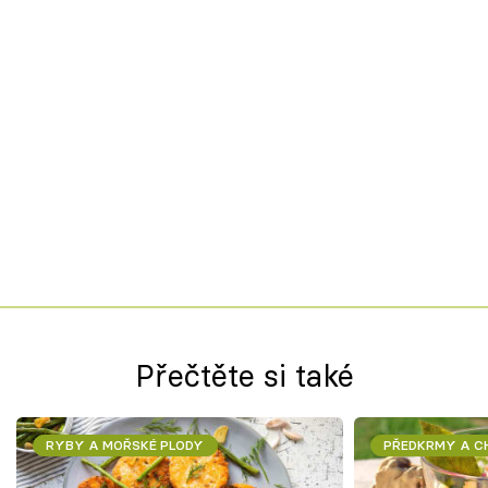
Přečtěte si také
RYBY A MOŘSKÉ PLODY
PŘEDKRMY A 