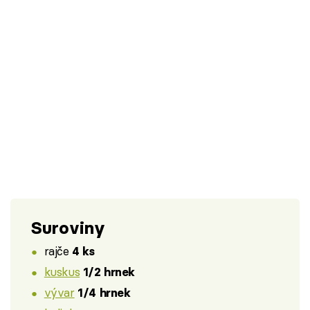
Suroviny
rajče
4 ks
kuskus
1/2 hrnek
vývar
1/4 hrnek