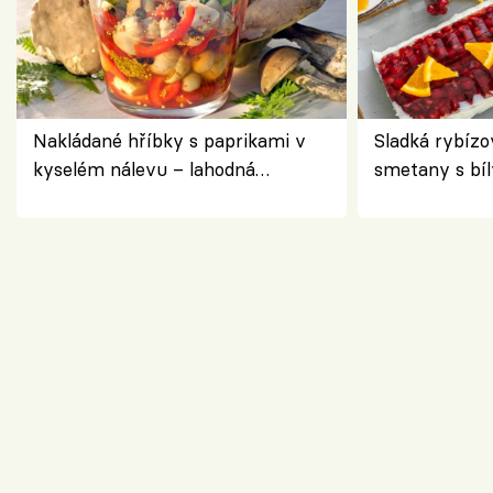
Nakládané hříbky s paprikami v
Sladká rybízo
kyselém nálevu – lahodná
smetany s bí
chuťovka do spíže
osvěžující de