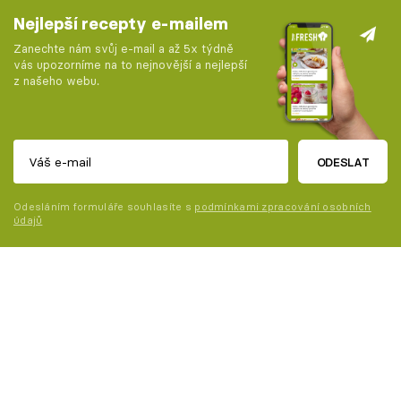
Nejlepší recepty e-mailem
Zanechte nám svůj e-mail a až 5x týdně
vás upozorníme na to nejnovější a nejlepší
z našeho webu.
ODESLAT
Odesláním formuláře souhlasíte s
podmínkami zpracování osobních
údajů