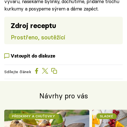
vývaru, nasekáme bylinky, dochutíme, přidáme trochu
kurkumy a posypeme sýrem a dáme zapéct.
Zdroj receptu
Prostřeno, soutěžící
Vstoupit do diskuze
Sdílejte článek
Návrhy pro vás
PŘEDKRMY A CHUŤOVKY
SLADKÉ