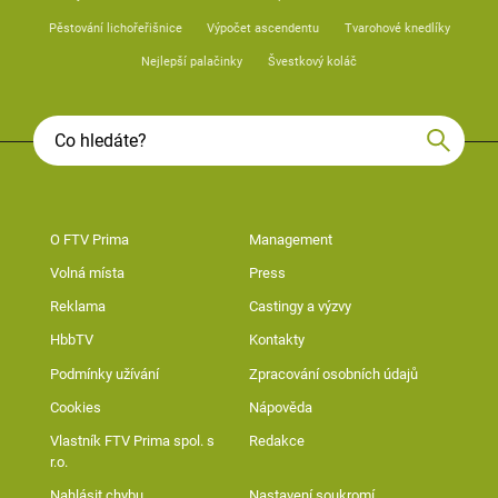
Pěstování lichořeřišnice
Výpočet ascendentu
Tvarohové knedlíky
Nejlepší palačinky
Švestkový koláč
O FTV Prima
Management
Volná místa
Press
Reklama
Castingy a výzvy
HbbTV
Kontakty
Podmínky užívání
Zpracování osobních údajů
Cookies
Nápověda
Vlastník FTV Prima spol. s
Redakce
r.o.
Nahlásit chybu
Nastavení soukromí