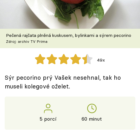
Škola vaření
Recepty z TV
Pečená rajčata plněná kuskusem, bylinkami a sýrem pecorino
Speciál: Cuketa
Zdroj: archiv TV Prima
Těhotnej kuchař
49x
Sledujte prima+
Sýr pecorino prý Vašek nesehnal, tak ho
museli kolegové oželet.
Přihlášení
Sledujte nás
5 porcí
60 minut