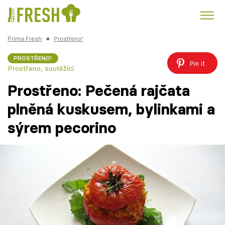
Prima Fresh
■
Prostřeno!
Kuře
Polévky k večeři
Rychlé večeře
Trendy:
PROSTŘENO!
Pin it
Prostřeno, soutěžící
Česká kuchyně
Čokoláda
Prostřeno: Pečená rajčata
plněná kuskusem, bylinkami a
sýrem pecorino
Témata
Recepty
Články
TV Program