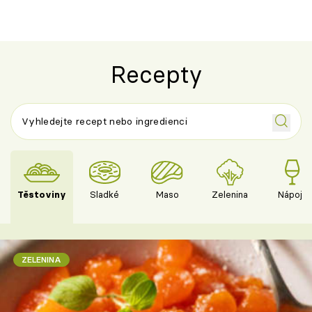
Recepty
Těstoviny
Sladké
Maso
Zelenina
Nápoje
ZELENINA