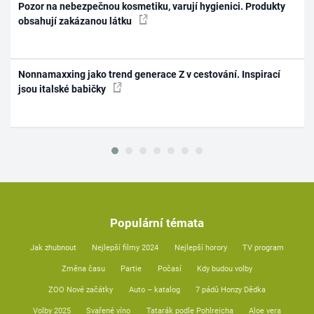
Pozor na nebezpečnou kosmetiku, varují hygienici. Produkty
obsahují zakázanou látku
Nonnamaxxing jako trend generace Z v cestování. Inspirací
jsou italské babičky
Populární témata
Jak zhubnout
Nejlepší filmy 2024
Nejlepší horory
TV program
Změna času
Partie
Počasí
Kdy budou volby
ZOO Nové začátky
Auto – katalog
7 pádů Honzy Dědka
Volby 2025
Svařené víno
Tatarák podle Pohlreicha
Aloe vera