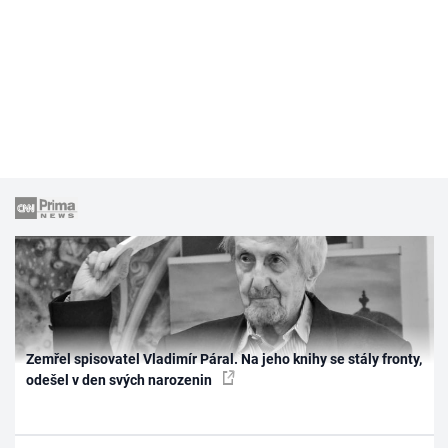
Zemřel spisovatel Vladimír Páral. Na jeho knihy se stály fronty,
odešel v den svých narozenin