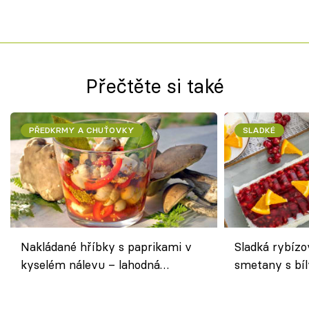
Přečtěte si také
PŘEDKRMY A CHUŤOVKY
SLADKÉ
Nakládané hříbky s paprikami v
Sladká rybízo
kyselém nálevu – lahodná
smetany s bí
chuťovka do spíže
osvěžující de