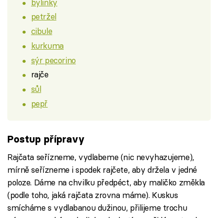
bylinky
petržel
cibule
kurkuma
sýr pecorino
rajče
sůl
pepř
Postup přípravy
Rajčata seřízneme, vydlabeme (nic nevyhazujeme),
mírně seřízneme i spodek rajčete, aby držela v jedné
poloze. Dáme na chvilku předpéct, aby maličko změkla
(podle toho, jaká rajčata zrovna máme). Kuskus
smícháme s vydlabanou dužinou, přilijeme trochu