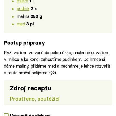
mléko
1 l
pudink
2 x
malina
250 g
med
3 pl
Postup přípravy
Rýži vaříme ve vodě do poloměkka, následně dovaříme
v mléce a ke konci zahustíme pudinkem. Do hrnce si
dáme maliny, přidáme med a necháme je lehce rozvařit
a touto směsí polijeme rýži.
Zdroj receptu
Prostřeno, soutěžící
Vstoupit do diskuze