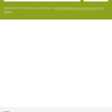
Odesláním formuláře souhlasíte s
podmínkami zpracování osobních
údajů