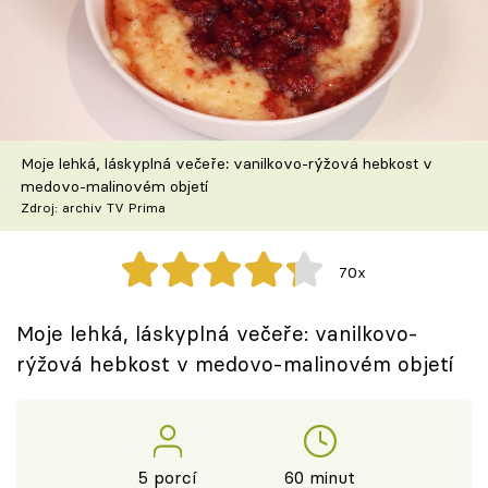
Škola vaření
Recepty z TV
Speciál: Cuketa
Moje lehká, láskyplná večeře: vanilkovo-rýžová hebkost v
Těhotnej kuchař
medovo-malinovém objetí
Zdroj: archiv TV Prima
Sledujte prima+
70x
Přihlášení
Moje lehká, láskyplná večeře: vanilkovo-
rýžová hebkost v medovo-malinovém objetí
Sledujte nás
5 porcí
60 minut