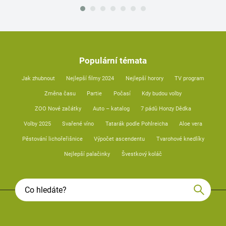
Populární témata
Jak zhubnout
Nejlepší filmy 2024
Nejlepší horory
TV program
Změna času
Partie
Počasí
Kdy budou volby
ZOO Nové začátky
Auto – katalog
7 pádů Honzy Dědka
Volby 2025
Svařené víno
Tatarák podle Pohlreicha
Aloe vera
Pěstování lichořeřišnice
Výpočet ascendentu
Tvarohové knedlíky
Nejlepší palačinky
Švestkový koláč