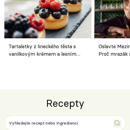
Tartaletky z lineckého těsta s
Oslavte Mezin
vanilkovým krémem a lesním
Proč mrazák n
ovocem podle Bread Society
horku vsadit 
Recepty