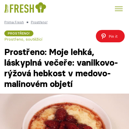
Prima Fresh
■
Prostřeno!
Kuře
Polévky k večeři
Rychlé večeře
Trendy:
PROSTŘENO!
Pin it
Prostřeno, soutěžící
Česká kuchyně
Čokoláda
Prostřeno: Moje lehká,
láskyplná večeře: vanilkovo-
rýžová hebkost v medovo-
Témata
malinovém objetí
Recepty
Články
TV Program