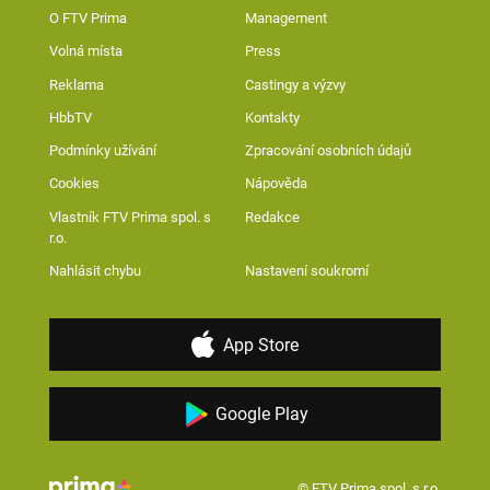
O FTV Prima
Management
Volná místa
Press
Reklama
Castingy a výzvy
HbbTV
Kontakty
Podmínky užívání
Zpracování osobních údajů
Cookies
Nápověda
Vlastník FTV Prima spol. s
Redakce
r.o.
Nahlásit chybu
Nastavení soukromí
App Store
Google Play
© FTV Prima spol. s r.o.