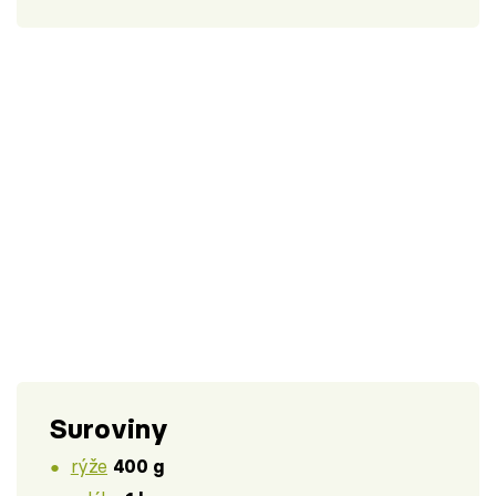
Suroviny
rýže
400 g