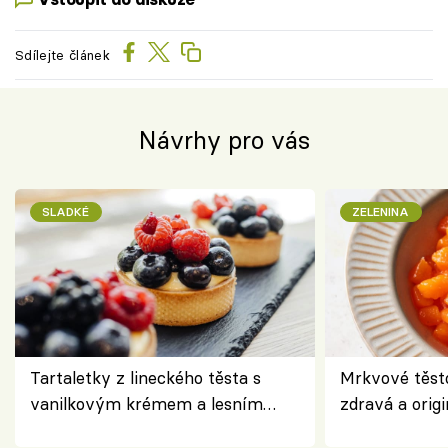
Sdílejte článek
Návrhy pro vás
SLADKÉ
ZELENINA
Tartaletky z lineckého těsta s
Mrkvové těst
vanilkovým krémem a lesním
zdravá a origi
ovocem podle Bread Society
klasiky