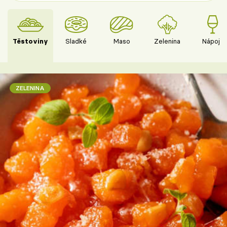
Těstoviny
Sladké
Maso
Zelenina
Nápoje
ZELENINA