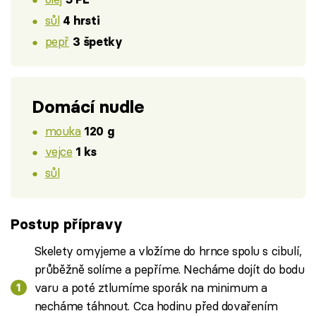
sůl
4 hrsti
pepř
3 špetky
Domácí nudle
mouka
120 g
vejce
1 ks
sůl
Postup přípravy
Skelety omyjeme a vložíme do hrnce spolu s cibulí,
průběžně solíme a pepříme. Necháme dojít do bodu
varu a poté ztlumíme sporák na minimum a
necháme táhnout. Cca hodinu před dovařením