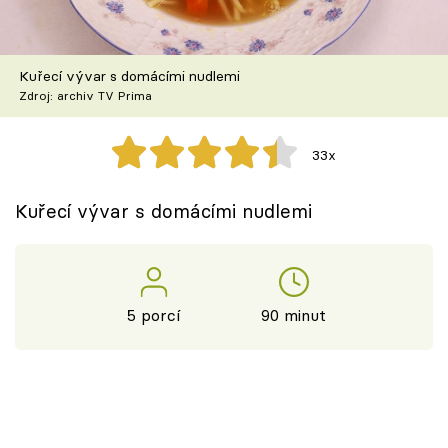
Škola vaření
Recepty z TV
Kuřecí vývar s domácími nudlemi
Zdroj: archiv TV Prima
Speciál: Cuketa
33x
Těhotnej kuchař
Kuřecí vývar s domácími nudlemi
Sledujte prima+
Přihlášení
5 porcí
90 minut
Sledujte nás