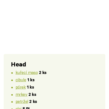
Head
kuřecí maso
2 ks
cibule
1 ks
pórek
1 ks
mrkev
2 ks
petržel
2 ks
olej
5 PL