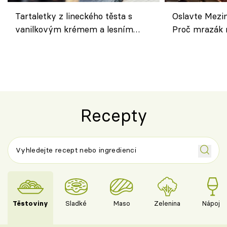
Tartaletky z lineckého těsta s
Oslavte Mezin
vanilkovým krémem a lesním
Proč mrazák n
ovocem podle Bread Society
horku vsadit 
Recepty
Těstoviny
Sladké
Maso
Zelenina
Nápoje