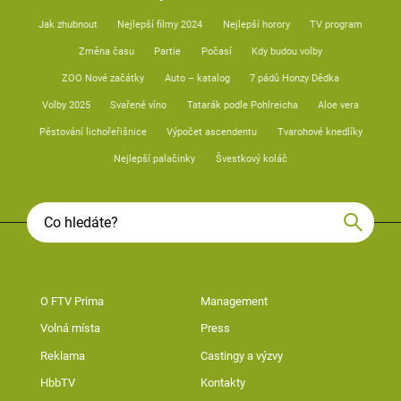
Jak zhubnout
Nejlepší filmy 2024
Nejlepší horory
TV program
Změna času
Partie
Počasí
Kdy budou volby
ZOO Nové začátky
Auto – katalog
7 pádů Honzy Dědka
Volby 2025
Svařené víno
Tatarák podle Pohlreicha
Aloe vera
Pěstování lichořeřišnice
Výpočet ascendentu
Tvarohové knedlíky
Nejlepší palačinky
Švestkový koláč
O FTV Prima
Management
Volná místa
Press
Reklama
Castingy a výzvy
HbbTV
Kontakty