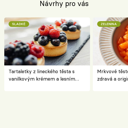
Návrhy pro vás
SLADKÉ
ZELENINA
Tartaletky z lineckého těsta s
Mrkvové těst
vanilkovým krémem a lesním
zdravá a origi
ovocem podle Bread Society
klasiky