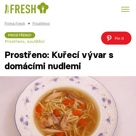
Prima Fresh
■
Prostřeno!
Kuře
Polévky k večeři
Rychlé večeře
Trendy:
PROSTŘENO!
Pin it
Prostřeno, soutěžící
Česká kuchyně
Čokoláda
Prostřeno: Kuřecí vývar s
domácími nudlemi
Témata
Recepty
Články
TV Program