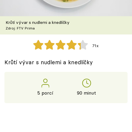
Škola vaření
Recepty z TV
Krůtí vývar s nudlemi a knedlíčky
Zdroj: FTV Prima
Speciál: Cuketa
71x
Těhotnej kuchař
Krůtí vývar s nudlemi a knedlíčky
Sledujte prima+
Přihlášení
5 porcí
90 minut
Sledujte nás