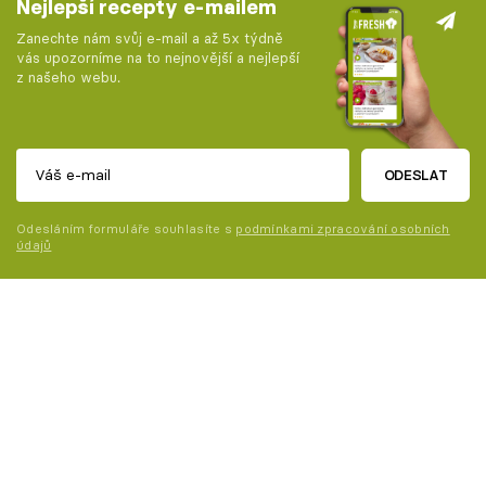
Nejlepší recepty e-mailem
Zanechte nám svůj e-mail a až 5x týdně
vás upozorníme na to nejnovější a nejlepší
z našeho webu.
ODESLAT
Odesláním formuláře souhlasíte s
podmínkami zpracování osobních
údajů