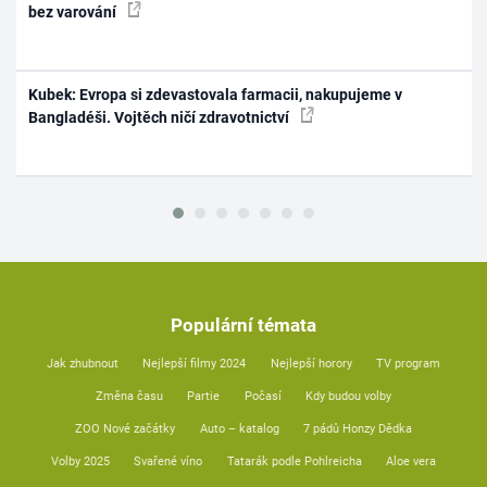
bez varování
Kubek: Evropa si zdevastovala farmacii, nakupujeme v
Bangladéši. Vojtěch ničí zdravotnictví
Populární témata
Jak zhubnout
Nejlepší filmy 2024
Nejlepší horory
TV program
Změna času
Partie
Počasí
Kdy budou volby
ZOO Nové začátky
Auto – katalog
7 pádů Honzy Dědka
Volby 2025
Svařené víno
Tatarák podle Pohlreicha
Aloe vera