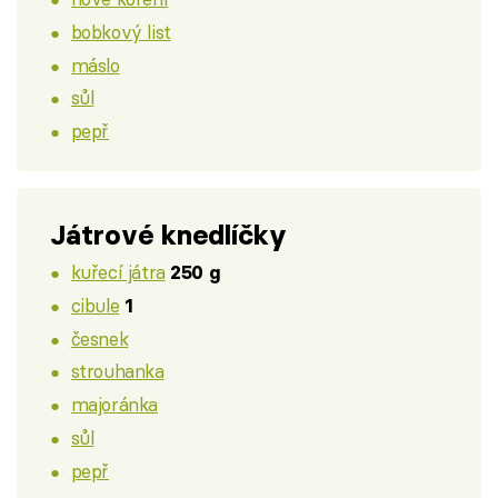
bobkový list
máslo
sůl
pepř
Játrové knedlíčky
kuřecí játra
250 g
cibule
1
česnek
strouhanka
majoránka
sůl
pepř