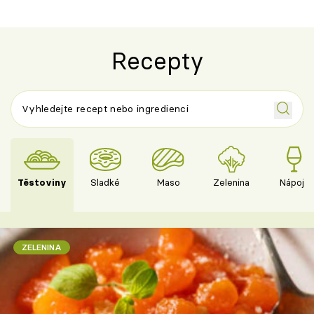
Recepty
Těstoviny
Sladké
Maso
Zelenina
Nápoje
ZELENINA