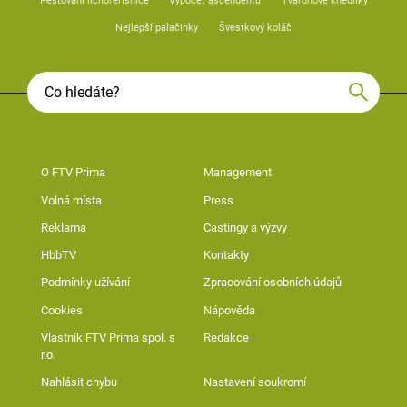
Pěstování lichořeřišnice
Výpočet ascendentu
Tvarohové knedlíky
Nejlepší palačinky
Švestkový koláč
O FTV Prima
Management
Volná místa
Press
Reklama
Castingy a výzvy
HbbTV
Kontakty
Podmínky užívání
Zpracování osobních údajů
Cookies
Nápověda
Vlastník FTV Prima spol. s
Redakce
r.o.
Nahlásit chybu
Nastavení soukromí