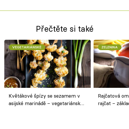
Přečtěte si také
VEGETARIÁNSKÉ
ZELENINA
Květákové špízy se sezamem v
Rajčatová om
asijské marinádě – vegetariánská
rajčat – zákla
chuťovka z grilu