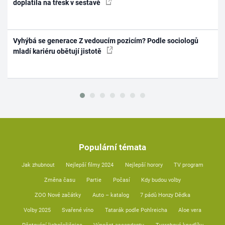
doplatila na třesk v sestavě
Vyhýbá se generace Z vedoucím pozicím? Podle sociologů
mladí kariéru obětují jistotě
Populární témata
Jak zhubnout
Nejlepší filmy 2024
Nejlepší horory
TV program
Změna času
Partie
Počasí
Kdy budou volby
ZOO Nové začátky
Auto – katalog
7 pádů Honzy Dědka
Volby 2025
Svařené víno
Tatarák podle Pohlreicha
Aloe vera