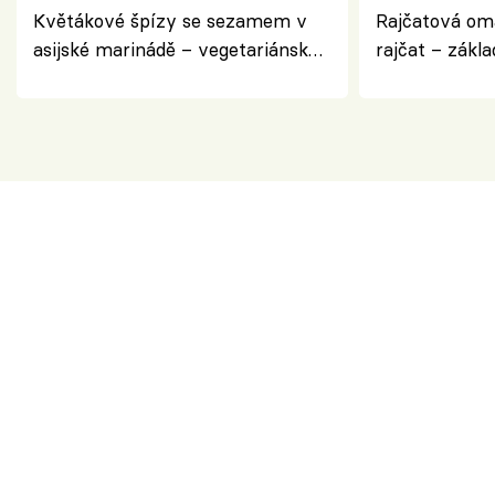
Květákové špízy se sezamem v
Rajčatová om
asijské marinádě – vegetariánská
rajčat – zákla
chuťovka z grilu