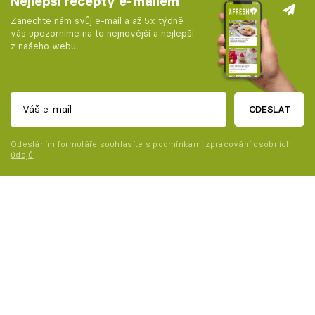
Nejlepší recepty e-mailem
Zanechte nám svůj e-mail a až 5x týdně
vás upozorníme na to nejnovější a nejlepší
z našeho webu.
ODESLAT
Odesláním formuláře souhlasíte s
podmínkami zpracování osobních
údajů