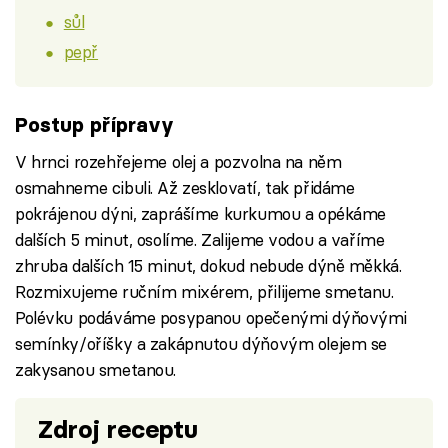
sůl
pepř
Postup přípravy
V hrnci rozehřejeme olej a pozvolna na něm
osmahneme cibuli. Až zesklovatí, tak přidáme
pokrájenou dýni, zaprášíme kurkumou a opékáme
dalších 5 minut, osolíme. Zalijeme vodou a vaříme
zhruba dalších 15 minut, dokud nebude dýně měkká.
Rozmixujeme ručním mixérem, přilijeme smetanu.
Polévku podáváme posypanou opečenými dýňovými
semínky/oříšky a zakápnutou dýňovým olejem se
zakysanou smetanou.
Zdroj receptu