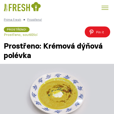
Prima Fresh
■
Prostřeno!
Kuře
Polévky k večeři
Rychlé večeře
Trendy:
PROSTŘENO!
Pin it
Prostřeno, soutěžící
Česká kuchyně
Čokoláda
Prostřeno: Krémová dýňová
polévka
Témata
Recepty
Články
TV Program