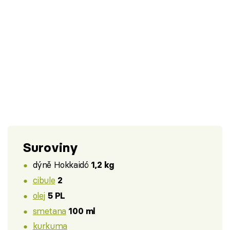
Suroviny
dýně Hokkaidó
1,2 kg
cibule
2
olej
5 PL
smetana
100 ml
kurkuma