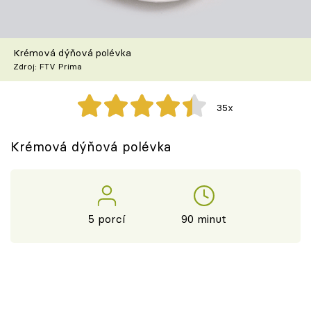
Škola vaření
Recepty z TV
Krémová dýňová polévka
Zdroj: FTV Prima
Speciál: Cuketa
35x
Těhotnej kuchař
Krémová dýňová polévka
Sledujte prima+
Přihlášení
5 porcí
90 minut
Sledujte nás