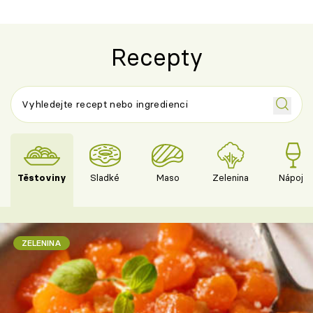
Recepty
Těstoviny
Sladké
Maso
Zelenina
Nápoje
ZELENINA