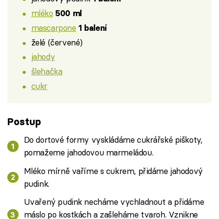
mléko
500 ml
mascarpone
1 balení
želé (červené)
jahody
šlehačka
cukr
Postup
Do dortové formy vyskládáme cukrářské piškoty,
pomažeme jahodovou marmeládou.
Mléko mírně vaříme s cukrem, přidáme jahodový
pudink.
Uvařený pudink necháme vychladnout a přidáme
máslo po kostkách a zašleháme tvaroh. Vznikne