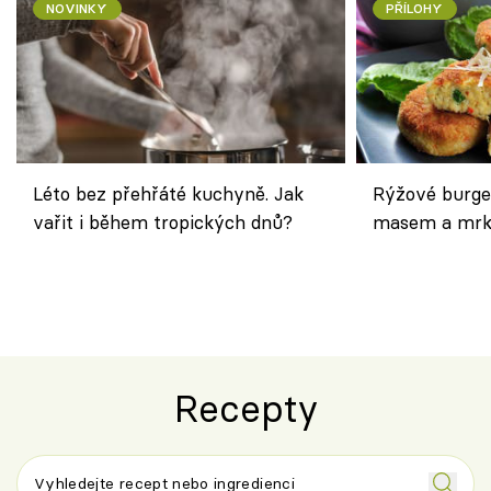
NOVINKY
PŘÍLOHY
Léto bez přehřáté kuchyně. Jak
Rýžové burge
vařit i během tropických dnů?
masem a mrk
salátem – leh
Recepty