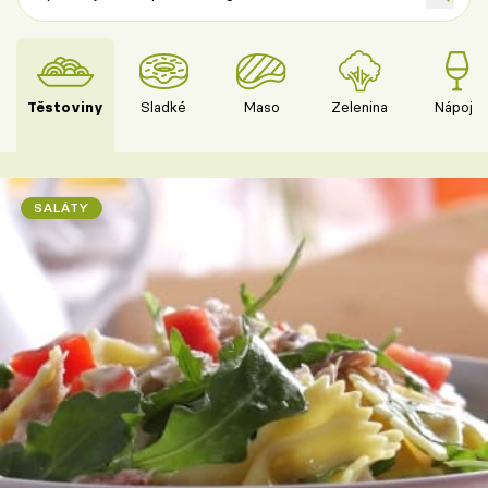
Těstoviny
Sladké
Maso
Zelenina
Nápoje
SALÁTY