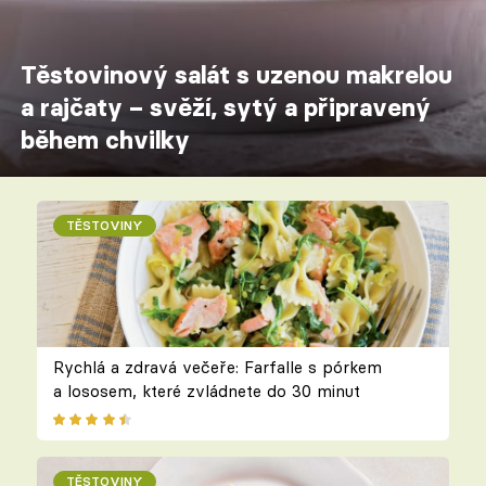
Těstovinový salát s uzenou makrelou
a rajčaty – svěží, sytý a připravený
během chvilky
TĚSTOVINY
Rychlá a zdravá večeře: Farfalle s pórkem
a lososem, které zvládnete do 30 minut
TĚSTOVINY