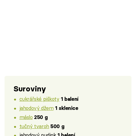
Suroviny
cukrářské piškoty
1 balení
jahodový džem
1 sklenice
máslo
250 g
tučný tvaroh
500 g
jahodový pudink
1 balení