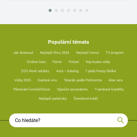
Populární témata
Jak zhubnout
Nejlepší filmy 2024
Nejlepší horory
TV program
Změna času
Partie
Počasí
Kdy budou volby
ZOO Nové začátky
Auto – katalog
7 pádů Honzy Dědka
Volby 2025
Svařené víno
Tatarák podle Pohlreicha
Aloe vera
Pěstování lichořeřišnice
Výpočet ascendentu
Tvarohové knedlíky
Nejlepší palačinky
Švestkový koláč