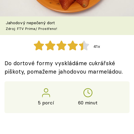
Škola vaření
Recepty z TV
Jahodový nepečený dort
Zdroj: FTV Prima/ Prostřeno!
Speciál: Cuketa
41x
Těhotnej kuchař
Do dortové formy vyskládáme cukrářské
Sledujte prima+
piškoty, pomažeme jahodovou marmeládou.
Přihlášení
5 porcí
60 minut
Sledujte nás