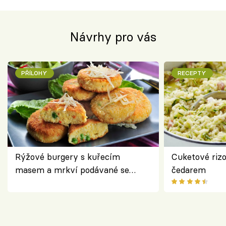
Návrhy pro vás
PŘÍLOHY
RECEPTY
Rýžové burgery s kuřecím
Cuketové rizo
masem a mrkví podávané se
čedarem
salátem – lehká a chutná večeře