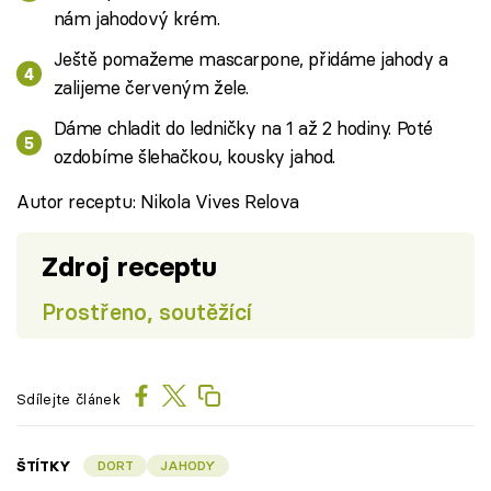
nám jahodový krém.
Ještě pomažeme mascarpone, přidáme jahody a
zalijeme červeným žele.
Dáme chladit do ledničky na 1 až 2 hodiny. Poté
ozdobíme šlehačkou, kousky jahod.
Autor receptu: Nikola Vives Relova
Zdroj receptu
Prostřeno, soutěžící
Sdílejte článek
ŠTÍTKY
DORT
JAHODY