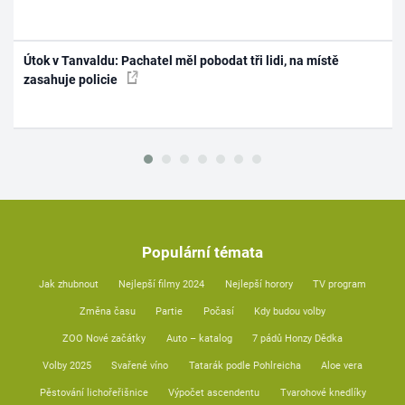
Útok v Tanvaldu: Pachatel měl pobodat tři lidi, na místě
zasahuje policie
Populární témata
Jak zhubnout
Nejlepší filmy 2024
Nejlepší horory
TV program
Změna času
Partie
Počasí
Kdy budou volby
ZOO Nové začátky
Auto – katalog
7 pádů Honzy Dědka
Volby 2025
Svařené víno
Tatarák podle Pohlreicha
Aloe vera
Pěstování lichořeřišnice
Výpočet ascendentu
Tvarohové knedlíky