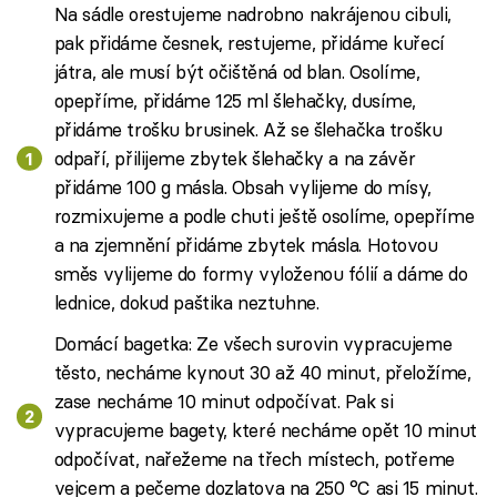
Na sádle orestujeme nadrobno nakrájenou cibuli,
pak přidáme česnek, restujeme, přidáme kuřecí
játra, ale musí být očištěná od blan. Osolíme,
opepříme, přidáme 125 ml šlehačky, dusíme,
přidáme trošku brusinek. Až se šlehačka trošku
odpaří, přilijeme zbytek šlehačky a na závěr
přidáme 100 g másla. Obsah vylijeme do mísy,
rozmixujeme a podle chuti ještě osolíme, opepříme
a na zjemnění přidáme zbytek másla. Hotovou
směs vylijeme do formy vyloženou fólií a dáme do
lednice, dokud paštika neztuhne.
Domácí bagetka: Ze všech surovin vypracujeme
těsto, necháme kynout 30 až 40 minut, přeložíme,
zase necháme 10 minut odpočívat. Pak si
vypracujeme bagety, které necháme opět 10 minut
odpočívat, nařežeme na třech místech, potřeme
vejcem a pečeme dozlatova na 250 °C asi 15 minut.