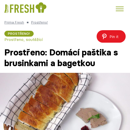
Prima Fresh
■
Prostřeno!
Kuře
Polévky k večeři
Rychlé večeře
Trendy:
PROSTŘENO!
Pin it
Prostřeno, soutěžící
Česká kuchyně
Čokoláda
Prostřeno: Domácí paštika s
brusinkami a bagetkou
Témata
Recepty
Články
TV Program