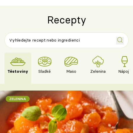
Recepty
Těstoviny
Sladké
Maso
Zelenina
Nápoje
ZELENINA