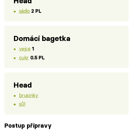
Head
sádlo
2 PL
Domácí bagetka
vejce
1
cukr
0.5 PL
Head
brusinky
sůl
Postup přípravy