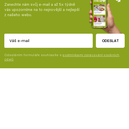
Zanechte nám svůj e-mail a až 5x týdně
vás upozorníme na to nejnovější a nejlepší
z našeho webu.
ODESLAT
Odesláním formuláře souhlasíte s
podmínkami zpracování osobních
údajů