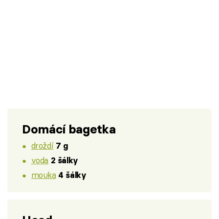
Domácí bagetka
droždí
7 g
voda
2 šálky
mouka
4 šálky