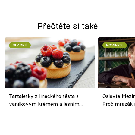
Přečtěte si také
SLADKÉ
NOVINKY
Tartaletky z lineckého těsta s
Oslavte Mezin
vanilkovým krémem a lesním
Proč mrazák n
ovocem podle Bread Society
horku vsadit 