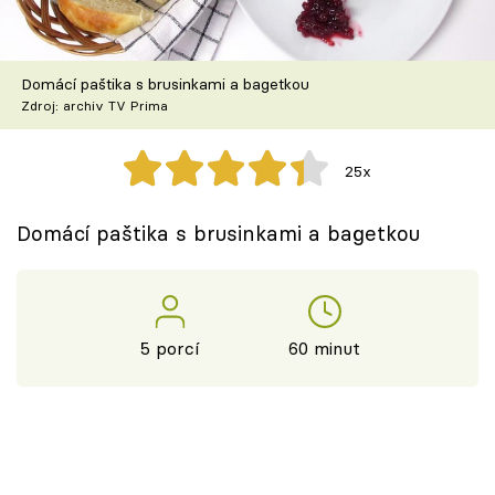
Škola vaření
Recepty z TV
Domácí paštika s brusinkami a bagetkou
Zdroj: archiv TV Prima
Speciál: Cuketa
25x
Těhotnej kuchař
Domácí paštika s brusinkami a bagetkou
Sledujte prima+
Přihlášení
5 porcí
60 minut
Sledujte nás