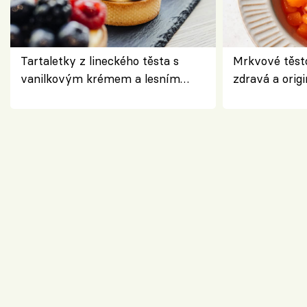
Tartaletky z lineckého těsta s
Mrkvové těst
vanilkovým krémem a lesním
zdravá a origi
ovocem podle Bread Society
klasiky