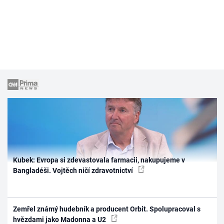
Kubek: Evropa si zdevastovala farmacii, nakupujeme v
Bangladéši. Vojtěch ničí zdravotnictví
Zemřel známý hudebník a producent Orbit. Spolupracoval s
hvězdami jako Madonna a U2