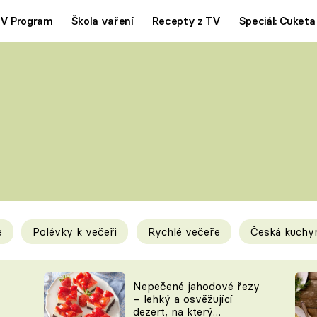
V Program
Škola vaření
Recepty z TV
Speciál: Cuketa
Polévky
Saláty
ČESKÁ KLASIKA
TĚSTOVIN
SILNÉ VÝVARY
SLADKÉ
KRÉMOVÉ
BEZMASÁ J
e
Polévky k večeři
Rychlé večeře
Česká kuchy
y
Tipy a triky
Novink
Nepečené jahodové řezy
– lehký a osvěžující
dezert, na který
KAM ZA JÍDLEM
BLOG