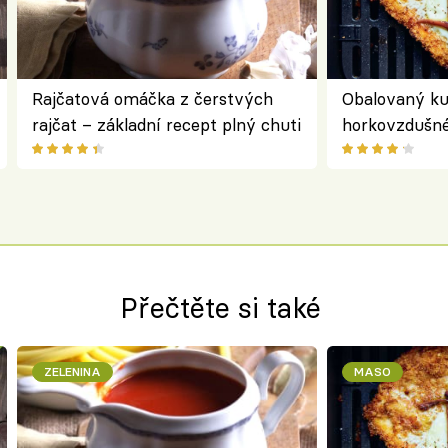
Rajčatová omáčka z čerstvých
Obalovaný kuř
rajčat – základní recept plný chuti
horkovzdušné 
novém pojetí
Olivera
Přečtěte si také
ZELENINA
MASO