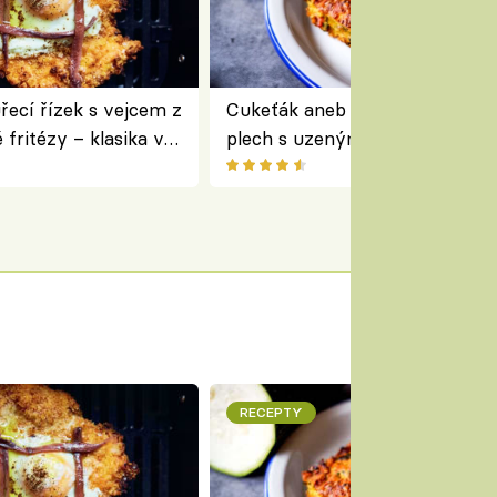
ecí řízek s vejcem z
Cukeťák aneb cuketový nákyp
fritézy – klasika v
plech s uzeným masem – skvě
 podle Jamieho
způsob, jak zpracovat přerostl
cukety
RECEPTY