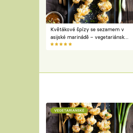
Květákové špízy se sezamem v
asijské marinádě – vegetariánská
chuťovka z grilu
VEGETARIÁNSKÉ