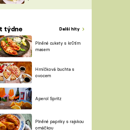
TORKY
ESH
t týdne
Další hity
Plněné cukety s krůtím
masem
Hrníčková buchta s
ovocem
Aperol Spritz
Plněné papriky s rajskou
omáčkou