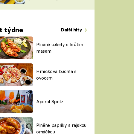
TORKY
ESH
t týdne
Další hity
Plněné cukety s krůtím
masem
Hrníčková buchta s
ovocem
Aperol Spritz
Plněné papriky s rajskou
omáčkou