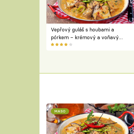
Vepřový guláš s houbami a
pórkem – krémový a voňavý
pokrm z jednoho hrnce
MASO