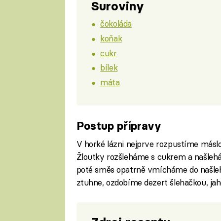
Suroviny
čokoláda
koňak
cukr
bílek
máta
Postup přípravy
V horké lázni nejprve rozpustíme máslo
Žloutky rozšleháme s cukrem a našleh
poté směs opatrně vmícháme do našleh
ztuhne, ozdobíme dezert šlehačkou, ja