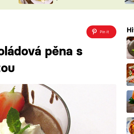
ŠÉFREDAK
VYCHYTÁVKY
SOUTĚŽ FR
NA NÁKUPECH
ČASOPIS
Hi
Pin it
oládová pěna s
tou