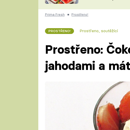
nepotřebujete troubu
ZDENĚK
ČESKO NA TALÍŘI
POHLREICH
Prima Fresh
■
Prostřeno!
KAROLÍNA,
JAROSLAV SAPÍK
DOMÁCÍ
Prostřeno, soutěžící
PROSTŘENO!
KUCHAŘKA
KAROLÍNA
KAMBERSKÁ
Prostřeno: Čok
jahodami a má