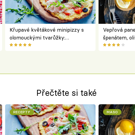
Křupavé květákové minipizzy s
Vepřová pane
olomouckými tvarůžky:
špenátem, oli
bezlepkový oběd s typicky
perfektní st
českým sýrem
roládu
Přečtěte si také
RECEPTY
MASO