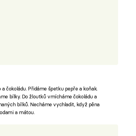
 a čokoládu. Přidáme špetku pepře a koňak.
áme bílky. Do žloutků vmícháme čokoládu a
aných bílků. Necháme vychladit, když pěna
hodami a mátou.