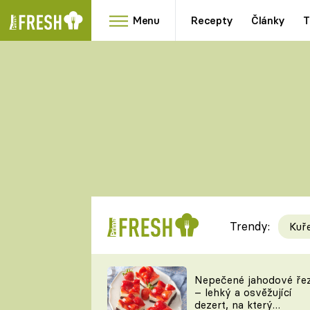
Menu
Recepty
Články
T
Oblíbené
Přílohy
recepty
HRANOLKY
HOUBY
KNEDLÍKY
DÝNĚ
KAŠE
RYCHLOVKY
Trendy:
Kuř
Populární
Videorecept
Nepečené jahodové ře
– lehký a osvěžující
kuchaři
dezert, na který
TEĎ VAŘÍ ŠÉF!