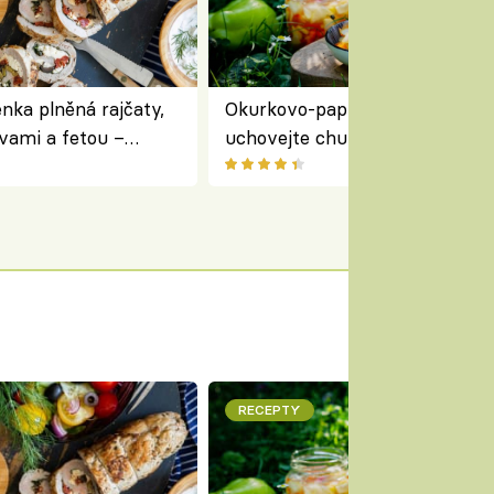
nka plněná rajčaty,
Okurkovo-papriková čalamáda 
vami a fetou –
uchovejte chuť letní zeleniny n
ředomořský recept na
zimu
RECEPTY