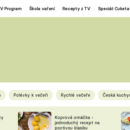
V Program
Škola vaření
Recepty z TV
Speciál: Cuketa
Polévky
Saláty
ČESKÁ KLASIKA
TĚSTOVIN
SILNÉ VÝVARY
SLADKÉ
KRÉMOVÉ
BEZMASÁ J
e
Polévky k večeři
Rychlé večeře
Česká kuchy
y
Tipy a triky
Novink
zy
Koprová omáčka -
jednoduchý recept na
poctivou klasiku
KAM ZA JÍDLEM
BLOG