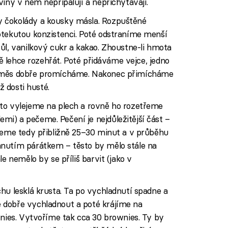
viny v něm nepřipalují a nepřichytávají.
 čokolády a kousky másla. Rozpuštěné
otekutou konzistenci. Poté odstraníme menší
ůl, vanilkový cukr a kakao. Zhoustne-li hmota
ště lehce rozehřát. Poté přidáváme vejce, jedno
 směs dobře promícháme. Nakonec přimícháme
ž dosti husté.
to vylejeme na plech a rovně ho rozetřeme
i) a pečeme. Pečení je nejdůležitější část –
ečeme tedy přibližně 25–30 minut a v průběhu
hnutím párátkem – těsto by mělo stále na
e nemělo by se příliš barvit (jako v
hu lesklá krusta. Ta po vychladnutí spadne a
 dobře vychladnout a poté krájíme na
wnies. Vytvoříme tak cca 30 brownies. Ty by