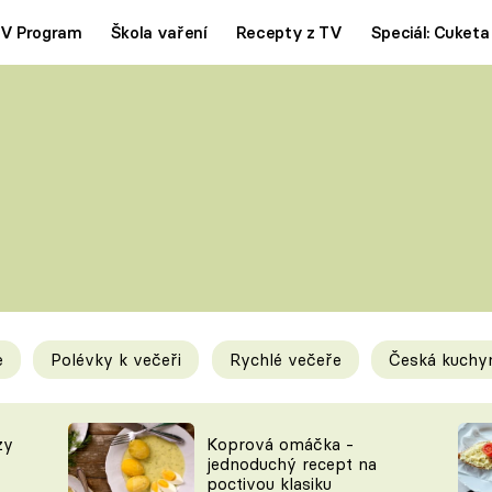
V Program
Škola vaření
Recepty z TV
Speciál: Cuketa
Polévky
Saláty
ČESKÁ KLASIKA
TĚSTOVIN
SILNÉ VÝVARY
SLADKÉ
KRÉMOVÉ
BEZMASÁ J
e
Polévky k večeři
Rychlé večeře
Česká kuchy
y
Tipy a triky
Novink
zy
Koprová omáčka -
jednoduchý recept na
poctivou klasiku
KAM ZA JÍDLEM
BLOG