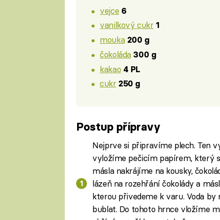
vejce
6
vanilkový cukr
1
mouka
200 g
čokoláda
300 g
kakao
4 PL
cukr
250 g
Postup přípravy
Nejprve si připravíme plech. Ten 
vyložíme pečicím papírem, který s
másla nakrájíme na kousky, čokol
lázeň na rozehřání čokolády a másl
kterou přivedeme k varu. Voda by n
bublat. Do tohoto hrnce vložíme m