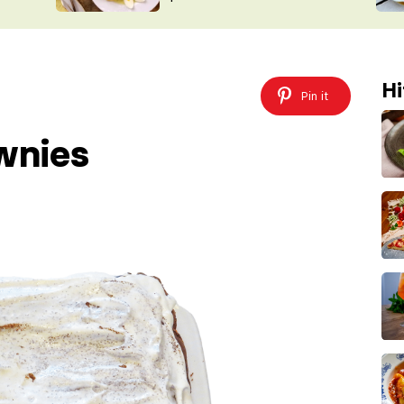
ŠÉFREDAK
VYCHYTÁVKY
SOUTĚŽ FR
NA NÁKUPECH
ČASOPIS
Hi
Pin it
wnies