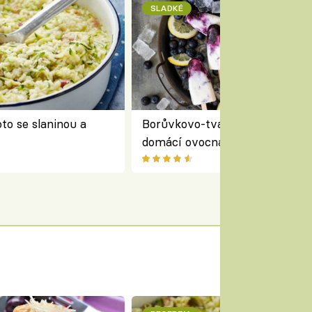
SLADKÉ
to se slaninou a
Borůvkovo-tvarohové nanuky 
domácí ovocná zmrzlina na dř