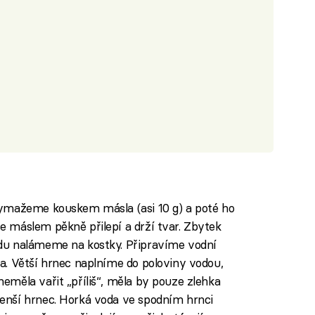
vymažeme kouskem másla (asi 10 g) a poté ho
e máslem pěkně přilepí a drží tvar. Zbytek
ádu nalámeme na kostky. Připravíme vodní
a. Větší hrnec naplníme do poloviny vodou,
eměla vařit „příliš“, měla by pouze zlehka
enší hrnec. Horká voda ve spodním hrnci