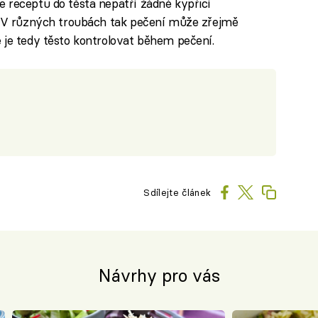
e receptu do těsta nepatří žádné kypřicí
i. V různých troubách tak pečení může zřejmě
é je tedy těsto kontrolovat během pečení.
Sdílejte článek
Návrhy pro vás