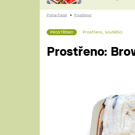
nepotřebujete troubu
ZDENĚK
ČESKO NA TALÍŘI
POHLREICH
Prima Fresh
■
Prostřeno!
KAROLÍNA,
JAROSLAV SAPÍK
DOMÁCÍ
Prostřeno, soutěžící
PROSTŘENO!
KUCHAŘKA
KAROLÍNA
KAMBERSKÁ
Prostřeno: Bro