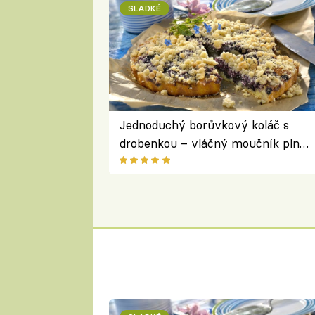
SLADKÉ
Jednoduchý borůvkový koláč s
drobenkou – vláčný moučník plný
ovoce