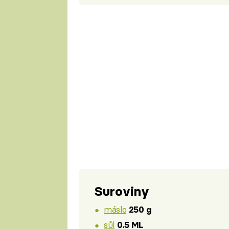
Suroviny
máslo
250 g
sůl
0.5 ML