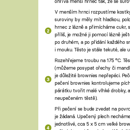
ohřívá menší hrnec tak, že se suro
V menším hrnci rozpustíme kostky
suroviny by měly mít hladkou, pol
hrnec z lázně a přimícháme cukr, s
příliš, je možné ji pomocí lázně je
po druhém, a po přidání každého
i mouku. Těsto je stále tekuté, ale u
Rozehřejeme troubu na 175 °C. Těs
(můžeme posypat ořechy či mandlem
je důležité brownies nepřepéci. P
pečení brownies kontrolujeme píc
párátku tvořit malé vlhké drobky, al
neupečeném těstě).
Při pečení se bude zvedat na povrc
je žádaná. Upečený plech necháme
jednotlivé, cca 5 x 5 cm velké bro