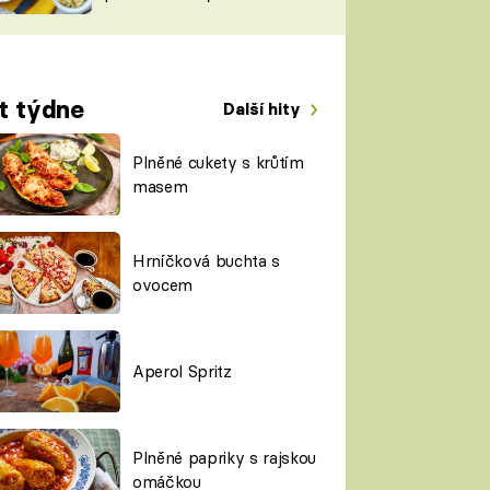
TORKY
ESH
t týdne
Další hity
Plněné cukety s krůtím
masem
Hrníčková buchta s
ovocem
Aperol Spritz
Plněné papriky s rajskou
omáčkou