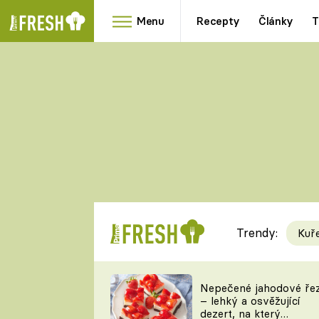
Menu
Recepty
Články
T
Oblíbené
Přílohy
recepty
HRANOLKY
HOUBY
KNEDLÍKY
DÝNĚ
KAŠE
RYCHLOVKY
Trendy:
Kuř
Populární
Videorecept
Nepečené jahodové ře
– lehký a osvěžující
kuchaři
dezert, na který
TEĎ VAŘÍ ŠÉF!