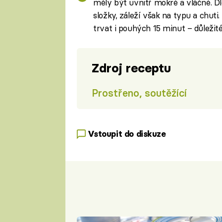
měly být uvnitř mokré a vláčné. Dl
složky, záleží však na typu a chut
trvat i pouhých 15 minut – důležit
Zdroj receptu
Prostřeno, soutěžící
Vstoupit do diskuze