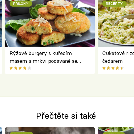
PŘÍLOHY
RECEPTY
Rýžové burgery s kuřecím
Cuketové rizo
masem a mrkví podávané se
čedarem
salátem – lehká a chutná večeře
Přečtěte si také