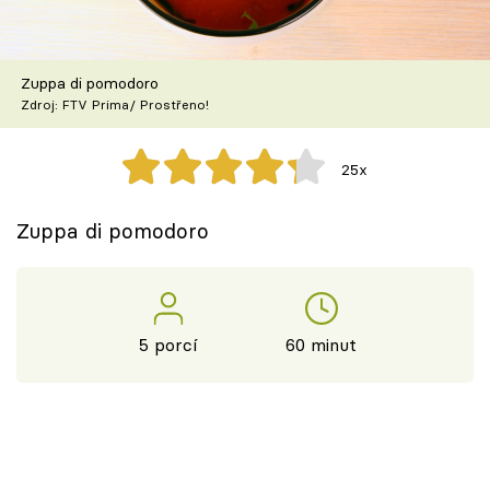
Škola vaření
Recepty z TV
Zuppa di pomodoro
Zdroj: FTV Prima/ Prostřeno!
Speciál: Cuketa
25x
Těhotnej kuchař
Zuppa di pomodoro
Sledujte prima+
Přihlášení
5 porcí
60 minut
Sledujte nás