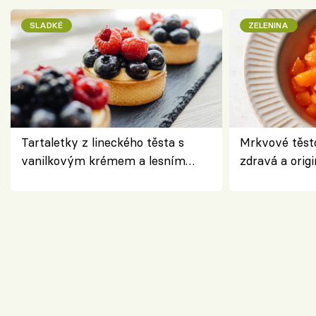
SLADKÉ
ZELENINA
Tartaletky z lineckého těsta s
Mrkvové těst
vanilkovým krémem a lesním
zdravá a origi
ovocem podle Bread Society
klasiky