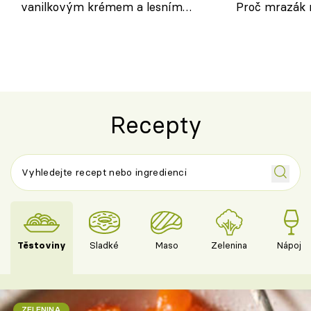
vanilkovým krémem a lesním
Proč mrazák n
ovocem podle Bread Society
horku vsadit 
Recepty
Těstoviny
Sladké
Maso
Zelenina
Nápoje
ZELENINA