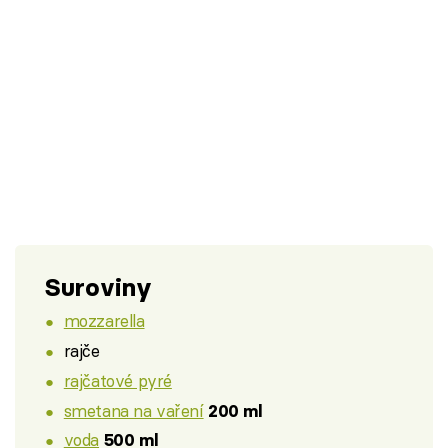
Suroviny
mozzarella
rajče
rajčatové pyré
smetana na vaření
200 ml
voda
500 ml