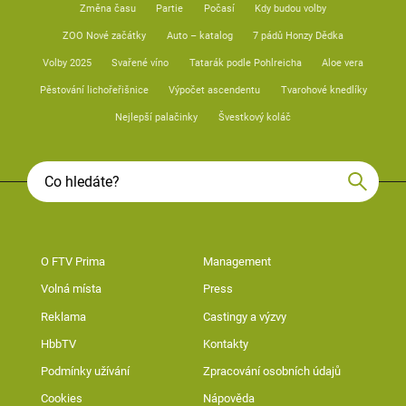
Změna času
Partie
Počasí
Kdy budou volby
ZOO Nové začátky
Auto – katalog
7 pádů Honzy Dědka
Volby 2025
Svařené víno
Tatarák podle Pohlreicha
Aloe vera
Pěstování lichořeřišnice
Výpočet ascendentu
Tvarohové knedlíky
Nejlepší palačinky
Švestkový koláč
O FTV Prima
Management
Volná místa
Press
Reklama
Castingy a výzvy
HbbTV
Kontakty
Podmínky užívání
Zpracování osobních údajů
Cookies
Nápověda