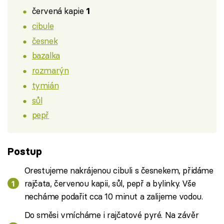
červená kapie
1
cibule
česnek
bazalka
rozmarýn
tymián
sůl
pepř
Postup
Orestujeme nakrájenou cibuli s česnekem, přidáme
rajčata, červenou kapii, sůl, pepř a bylinky. Vše
necháme podařit cca 10 minut a zalijeme vodou.
Do směsi vmícháme i rajčatové pyré. Na závěr