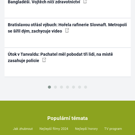
Bangladéši. Vojtěch ničí zdravotnictví
Bratislavou otřásl výbuch: Hořela rafinerie Slovnaft. Metropolí
se šířil dým, zachycuje video
Útok v Tanvaldu: Pachatel měl pobodat tři lidi, na místě
zasahuje policie
Populární témata
Jak zhubnout
Nejlepší filmy 2024
Nejlepší horory
TV program